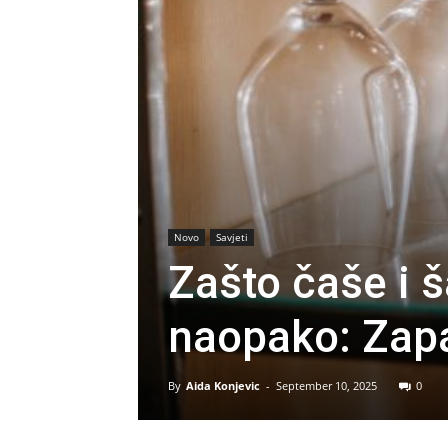
Novo
Savjeti
Zašto čaše i š
naopako: Zap
By
Aida Konjevic
-
September 10, 2025
0