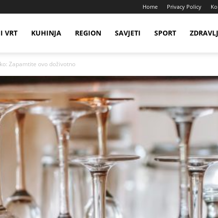
Home
Privacy Policy
Ko
I VRT
KUHINJA
REGION
SAVJETI
SPORT
ZDRAVL
ako: Zapamtite ovo doživotno