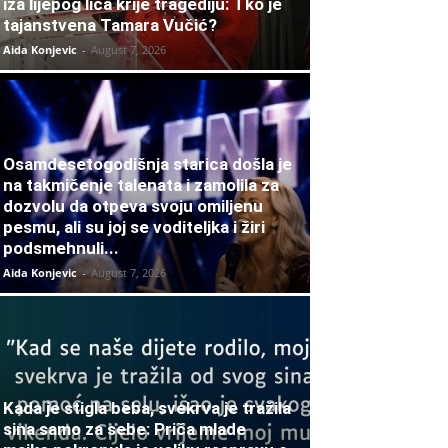
iza lijepog lica krije tragediju: Tko je
tajanstvena Tamara Vučić?
Aida Konjevic
-
August 7, 2026
Osamdesetogodišnja starica došla je
na takmičenje talenata i zamolila za
dozvolu da otpeva svoju omiljenu
pesmu, ali su joj se voditeljka i žiri
podsmehnuli...
Aida Konjevic
-
August 7, 2026
Kada je stigla beba, svekrva je tražila
sina samo za sebe: Priča mlade