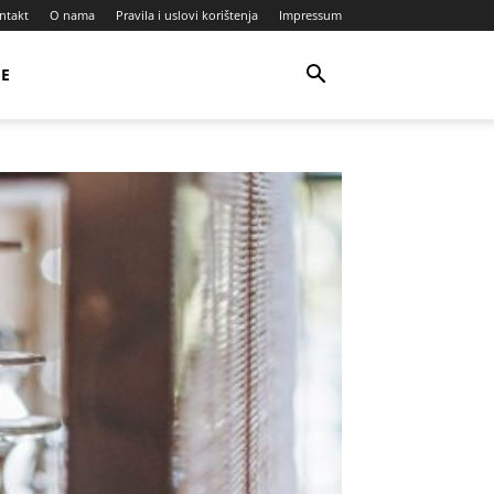
ntakt
O nama
Pravila i uslovi korištenja
Impressum
JE