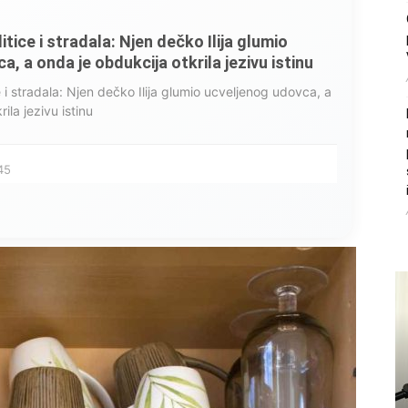
litice i stradala: Njen dečko Ilija glumio
, a onda je obdukcija otkrila jezivu istinu
ce i stradala: Njen dečko Ilija glumio ucveljenog udovca, a
ila jezivu istinu
45