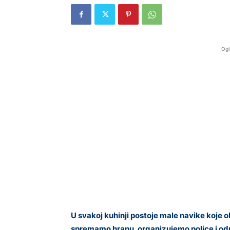
Ogl
U svakoj kuhinji postoje male navike koje o
spremamo hranu, organizujemo police i o