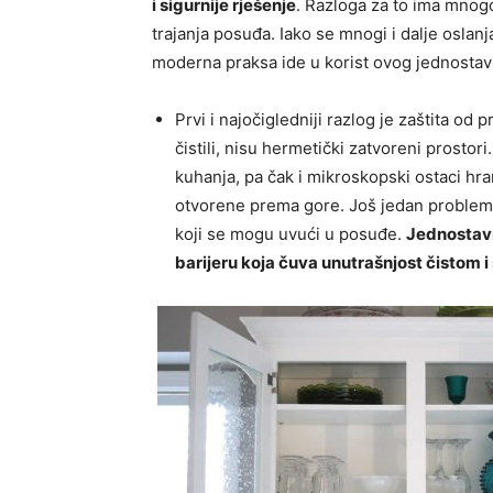
i sigurnije rješenje
. Razloga za to ima mnogo,
trajanja posuđa. Iako se mnogi i dalje oslanj
moderna praksa ide u korist ovog jednostav
Prvi i najočigledniji razlog je zaštita od p
čistili, nisu hermetički zatvoreni prostor
kuhanja, pa čak i mikroskopski ostaci hra
otvorene prema gore. Još jedan problem su
koji se mogu uvući u posuđe.
Jednostavn
barijeru koja čuva unutrašnjost čistom