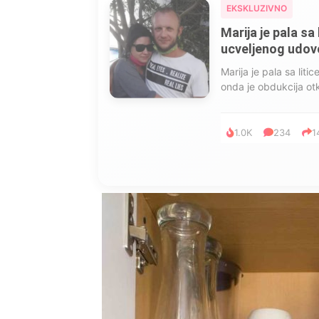
EKSKLUZIVNO
Marija je pala sa 
ucveljenog udovca
Marija je pala sa liti
onda je obdukcija otkr
1.0K
234
1