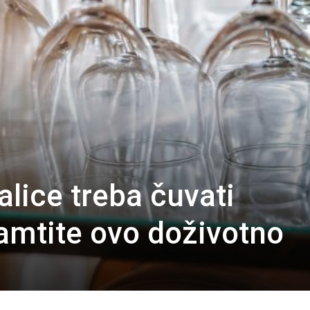
alice treba čuvati
amtite ovo doživotno