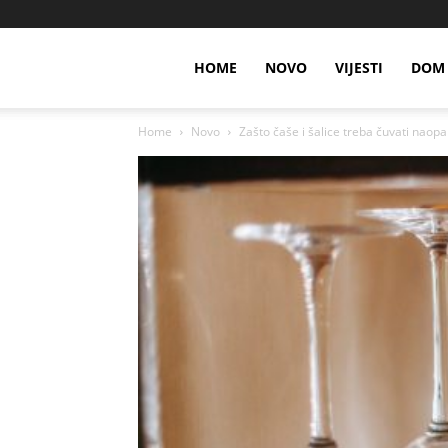
HOME
NOVO
VIJESTI
DOM 
Home
Novo
Zašto čaše i šalice treba čuvati naop