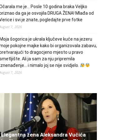
Očarala me je… Posle 10 godina braka Veljko
priznao da ga je osvojila DRUGA ŽENA! Mlađa od
Verice i svi je znate, pogledajte prve fotke
August 7, 2026
Moja šogorica je ukrala ključeve kuće na jezeru
moje pokojne majke kako bi organizovala zabavu,
pretvarajući to dragocjeno mjesto u pravo
smetljište. Ali ja sam za nju pripremila
iznenađenje… i nimalo joj se nije svidjelo.
August 7, 2026
Elegantna žena Aleksandra Vučića