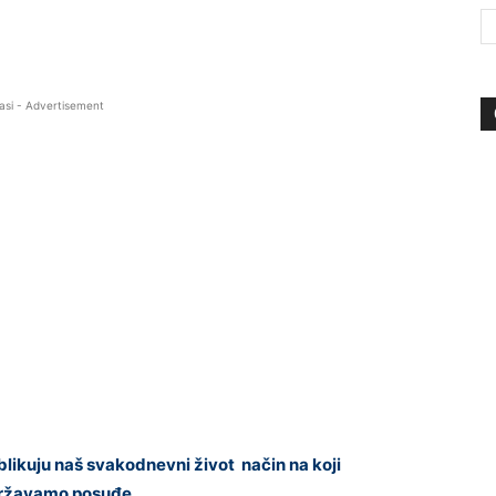
asi - Advertisement
blikuju naš svakodnevni život način na koji
državamo posuđe.