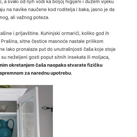
 a svaki od njih vodi ka boljoj higijeni i dužem vijeku
aju na navike naučene kod roditelja i baka, jasno je da
nog, ali važnog poteza.
rašine i prljavštine. Kuhinjski ormarići, koliko god ih
i. Prašina, sitne čestice masnoće nastale prilikom
ne lako pronalaze put do unutrašnjosti čaša koje stoje
 neželjeni gosti poput sitnih insekata ili moljaca,
im okretanjem čaša naopako stvarate fizičku
 i spremnom za narednu upotrebu
.