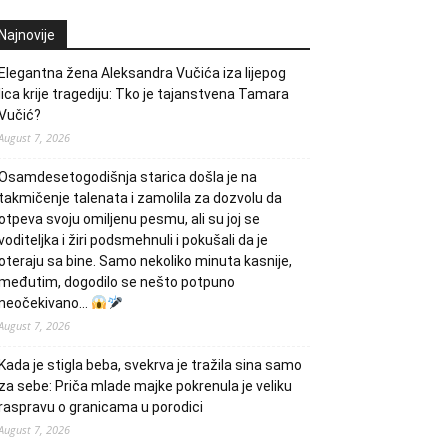
Najnovije
Elegantna žena Aleksandra Vučića iza lijepog
lica krije tragediju: Tko je tajanstvena Tamara
Vučić?
August 7, 2026
Osamdesetogodišnja starica došla je na
takmičenje talenata i zamolila za dozvolu da
otpeva svoju omiljenu pesmu, ali su joj se
voditeljka i žiri podsmehnuli i pokušali da je
oteraju sa bine. Samo nekoliko minuta kasnije,
međutim, dogodilo se nešto potpuno
neočekivano…
August 7, 2026
Kada je stigla beba, svekrva je tražila sina samo
za sebe: Priča mlade majke pokrenula je veliku
raspravu o granicama u porodici
August 7, 2026