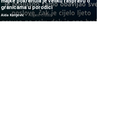
majke pokrenula je veliku raspravu o
granicama u porodici
Aida Konjevic
-
August 7, 2026