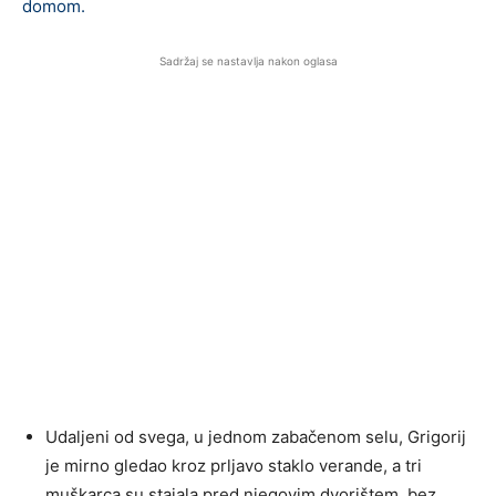
domom.
Sadržaj se nastavlja nakon oglasa
Udaljeni od svega, u jednom zabačenom selu, Grigorij
je mirno gledao kroz prljavo staklo verande, a tri
muškarca su stajala pred njegovim dvorištem, bez