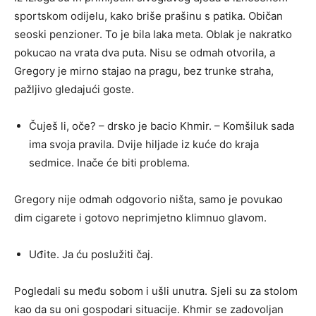
sportskom odijelu, kako briše prašinu s patika. Običan
seoski penzioner. To je bila laka meta. Oblak je nakratko
pokucao na vrata dva puta. Nisu se odmah otvorila, a
Gregory je mirno stajao na pragu, bez trunke straha,
pažljivo gledajući goste.
Čuješ li, oče? – drsko je bacio Khmir. – Komšiluk sada
ima svoja pravila. Dvije hiljade iz kuće do kraja
sedmice. Inače će biti problema.
Gregory nije odmah odgovorio ništa, samo je povukao
dim cigarete i gotovo neprimjetno klimnuo glavom.
Uđite. Ja ću poslužiti čaj.
Pogledali su među sobom i ušli unutra. Sjeli su za stolom
kao da su oni gospodari situacije. Khmir se zadovoljan