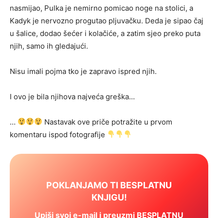
nasmijao, Pulka je nemirno pomicao noge na stolici, a
Kadyk je nervozno progutao pljuvačku. Deda je sipao čaj
u šalice, dodao šećer i kolačiće, a zatim sjeo preko puta
njih, samo ih gledajući.
Nisu imali pojma tko je zapravo ispred njih.
I ovo je bila njihova najveća greška…
…
Nastavak ove priče potražite u prvom
komentaru ispod fotografije
POKLANJAMO TI BESPLATNU
KNJIGU!
Upiši svoj e-mail i preuzmi BESPLATNU