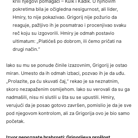
krili njegovi pomagači – Kulk i Kadik. U njihovim
pokretima bila je očigledna nesigurnost, ali lider,
Hmiry, to nije pokazivao. Grigorij nije požurio da
reaguje, pažljivo ih je posmatrao i procenjivao svaku
reč koju su izgovorili. Hmiry je odmah postavio
ultimatum: „Platićeš po dobrom, ili ćemo pričati na
drugi način.“
Iako su mu se ponude činile izazovnim, Grigorij je ostao
miran. Umesto da ih odmah izbaci, pozvao ih je da uđu.
„Prolazite, pa ću skuvati čaj,“ rekao je sa neznatnim,
skoro nezapaženim osmijehom. Iako su verovali da su ga
nadmašili, nisu ni slutili u šta su se upustili. Hmiry,
verujući da je posao gotovo završen, pomislio je da je sve
pod njegovom kontrolom, ali za Grigorija ovo je bio samo
početak.
Izvor nepoznate hrabrosti: Grigorijeva prošlost