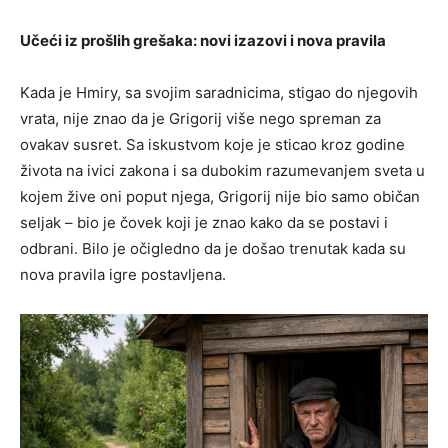
Učeći iz prošlih grešaka: novi izazovi i nova pravila
Kada je Hmiry, sa svojim saradnicima, stigao do njegovih
vrata, nije znao da je Grigorij više nego spreman za
ovakav susret. Sa iskustvom koje je sticao kroz godine
života na ivici zakona i sa dubokim razumevanjem sveta u
kojem žive oni poput njega, Grigorij nije bio samo običan
seljak – bio je čovek koji je znao kako da se postavi i
odbrani. Bilo je očigledno da je došao trenutak kada su
nova pravila igre postavljena.