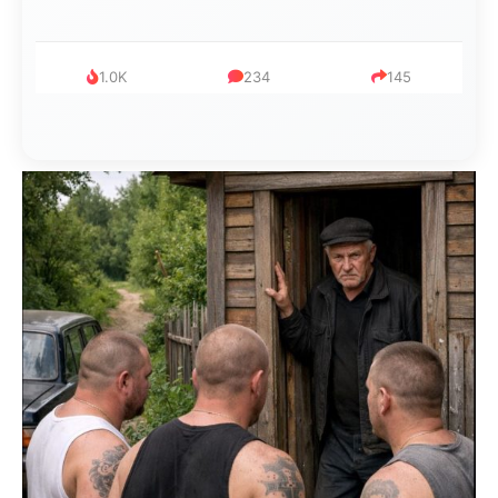
1.0K
234
145