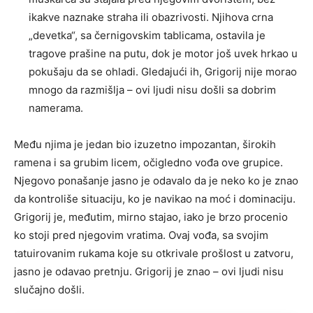
ikakve naznake straha ili obazrivosti. Njihova crna
„devetka“, sa černigovskim tablicama, ostavila je
tragove prašine na putu, dok je motor još uvek hrkao u
pokušaju da se ohladi. Gledajući ih, Grigorij nije morao
mnogo da razmišlja – ovi ljudi nisu došli sa dobrim
namerama.
Među njima je jedan bio izuzetno impozantan, širokih
ramena i sa grubim licem, očigledno vođa ove grupice.
Njegovo ponašanje jasno je odavalo da je neko ko je znao
da kontroliše situaciju, ko je navikao na moć i dominaciju.
Grigorij je, međutim, mirno stajao, iako je brzo procenio
ko stoji pred njegovim vratima. Ovaj vođa, sa svojim
tatuirovanim rukama koje su otkrivale prošlost u zatvoru,
jasno je odavao pretnju. Grigorij je znao – ovi ljudi nisu
slučajno došli.