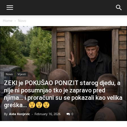
Home
Novo
Novo
Vijesti
ZEKI je POKUŠAO PONIZIT starog djedu, a
nije ni posumnjao tko je zapravo pred
njima… i proračuni su se pokazali kao velika
greška…
By
Aida Konjevic
-
February 16, 2026
0