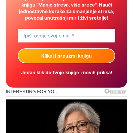
knjigu "Manje stresa, više sreće". Nauči
jednostavne korake za smanjenje stresa,
povećaj unutrašnji mir i živi sretnije!
Jedan klik do tvoje knjige i novih prilika!