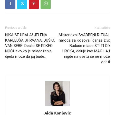
Previous article
Next article
NIKA SE UDALA! JELENA
Misteriozni SVADBENI RITUAL
KARLEUŠA SHRVANA, DUŠKO
naroda sa Kosova i danas živi:
VAN SEBE! Desilo SE PRKEO
Buduće mlade ŠTITI OD
NOĆI, evo ko je mIadoženja,
UROKA, deluje kao MAGIJA i
djeda može da joj bude..
nigde na svetu se ne može
videti
Aida Konjevic