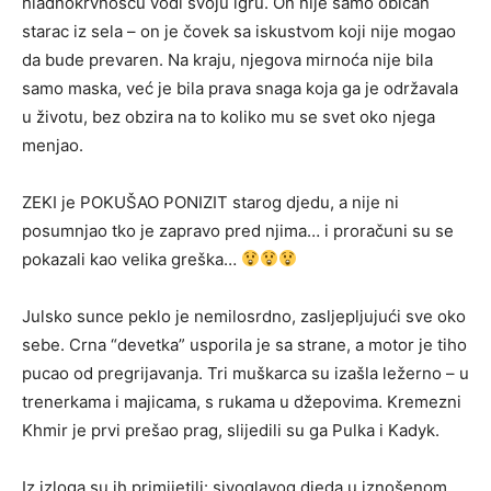
hladnokrvnošću vodi svoju igru. On nije samo običan
starac iz sela – on je čovek sa iskustvom koji nije mogao
da bude prevaren. Na kraju, njegova mirnoća nije bila
samo maska, već je bila prava snaga koja ga je održavala
u životu, bez obzira na to koliko mu se svet oko njega
menjao.
ZEKI je POKUŠAO PONIZIT starog djedu, a nije ni
posumnjao tko je zapravo pred njima… i proračuni su se
pokazali kao velika greška…
Julsko sunce peklo je nemilosrdno, zasljepljujući sve oko
sebe. Crna “devetka” usporila je sa strane, a motor je tiho
pucao od pregrijavanja. Tri muškarca su izašla ležerno – u
trenerkama i majicama, s rukama u džepovima. Kremezni
Khmir je prvi prešao prag, slijedili su ga Pulka i Kadyk.
Iz izloga su ih primijetili: sivoglavog djeda u iznošenom