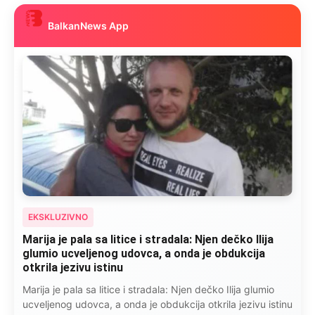
BalkanNews App
EKSKLUZIVNO
Marija je pala sa litice i stradala: Njen dečko Ilija
glumio ucveljenog udovca, a onda je obdukcija
otkrila jezivu istinu
Marija je pala sa litice i stradala: Njen dečko Ilija glumio
ucveljenog udovca, a onda je obdukcija otkrila jezivu istinu