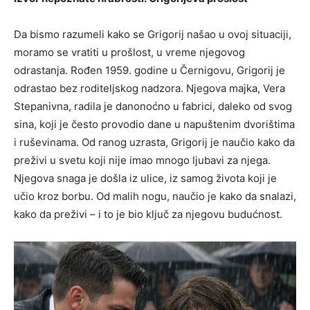
Da bismo razumeli kako se Grigorij našao u ovoj situaciji,
moramo se vratiti u prošlost, u vreme njegovog
odrastanja. Rođen 1959. godine u Černigovu, Grigorij je
odrastao bez roditeljskog nadzora. Njegova majka, Vera
Stepanivna, radila je danonoćno u fabrici, daleko od svog
sina, koji je često provodio dane u napuštenim dvorištima
i ruševinama. Od ranog uzrasta, Grigorij je naučio kako da
preživi u svetu koji nije imao mnogo ljubavi za njega.
Njegova snaga je došla iz ulice, iz samog života koji je
učio kroz borbu. Od malih nogu, naučio je kako da snalazi,
kako da preživi – i to je bio ključ za njegovu budućnost.