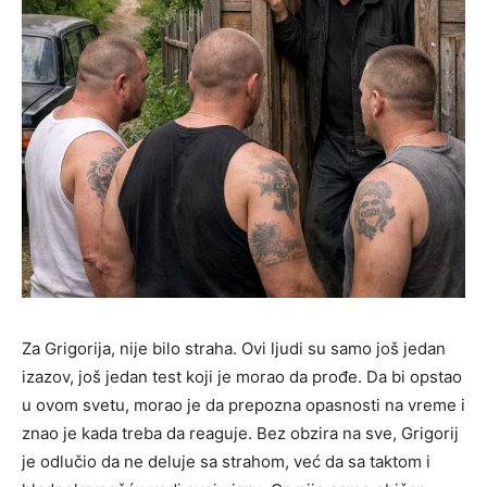
Za Grigorija, nije bilo straha. Ovi ljudi su samo još jedan
izazov, još jedan test koji je morao da prođe. Da bi opstao
u ovom svetu, morao je da prepozna opasnosti na vreme i
znao je kada treba da reaguje. Bez obzira na sve, Grigorij
je odlučio da ne deluje sa strahom, već da sa taktom i