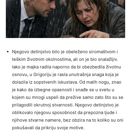
Njegovo detinjstvo bilo je obeleženo siromaštvom i
teškim životnim okolnostima, ali on je bio snalažljiv.
Iako je majka radila naporno da bi obezbedila životnu
osnovu, u Grigoriju je rasla unutrašnja snaga koja je
dolazila iz sopstvenih iskustava. Od malih nogu, znao
je kako da izbegne opasnosti i snađe se u svetu u
kojem su mnogi uspeli da prežive samo zato što su se
prilagodili okrutnoj stvarnosti. Njegovo detinjstvo je
oblikovalo njegovu sposobnost da prepozna ljude i
njihove stvarne namere, bez obzira na to koliko su oni
pokušavali da prikriju svoje motive.