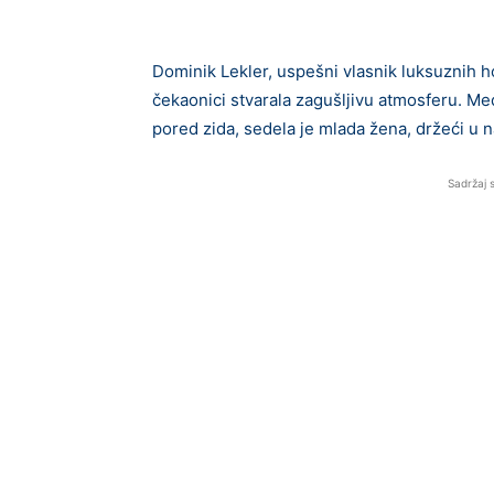
Dominik Lekler, uspešni vlasnik luksuznih ho
čekaonici stvarala zagušljivu atmosferu. Me
pored zida, sedela je mlada žena, držeći u
Sadržaj 