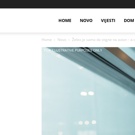
HOME
NOVO
VIJESTI
DOM 
Home
Novo
Želeo je samo da stigne na avion – a o