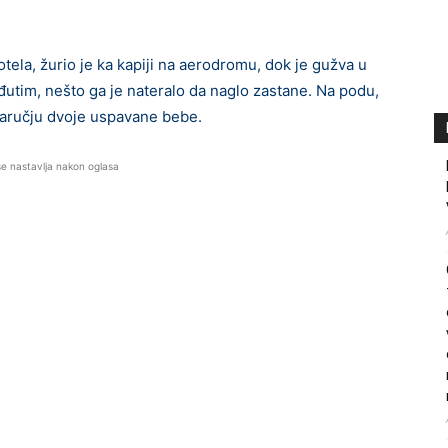
tela, žurio je ka kapiji na aerodromu, dok je gužva u
đutim, nešto ga je nateralo da naglo zastane. Na podu,
 naručju dvoje uspavane bebe.
se nastavlja nakon oglasa