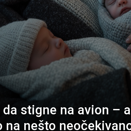
 da stigne na avion – a
o na nešto neočekivan