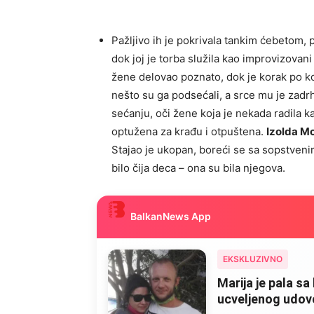
Pažljivo ih je pokrivala tankim ćebetom, 
dok joj je torba služila kao improvizovani
žene delovao poznato, dok je korak po kor
nešto su ga podsećali, a srce mu je zadrh
sećanju, oči žene koja je nekada radila k
optužena za krađu i otpuštena.
Izolda M
Stajao je ukopan, boreći se sa sopstven
bilo čija deca – ona su bila njegova.
BalkanNews App
EKSKLUZIVNO
Marija je pala sa 
ucveljenog udovca