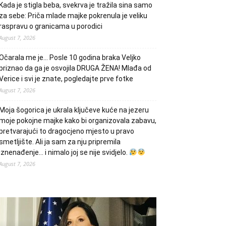
Kada je stigla beba, svekrva je tražila sina samo
za sebe: Priča mlade majke pokrenula je veliku
raspravu o granicama u porodici
August 7, 2026
Očarala me je… Posle 10 godina braka Veljko
priznao da ga je osvojila DRUGA ŽENA! Mlađa od
Verice i svi je znate, pogledajte prve fotke
August 7, 2026
Moja šogorica je ukrala ključeve kuće na jezeru
moje pokojne majke kako bi organizovala zabavu,
pretvarajući to dragocjeno mjesto u pravo
smetljište. Ali ja sam za nju pripremila
iznenađenje… i nimalo joj se nije svidjelo.
August 7, 2026