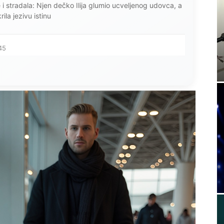
ce i stradala: Njen dečko Ilija glumio ucveljenog udovca, a
ila jezivu istinu
45