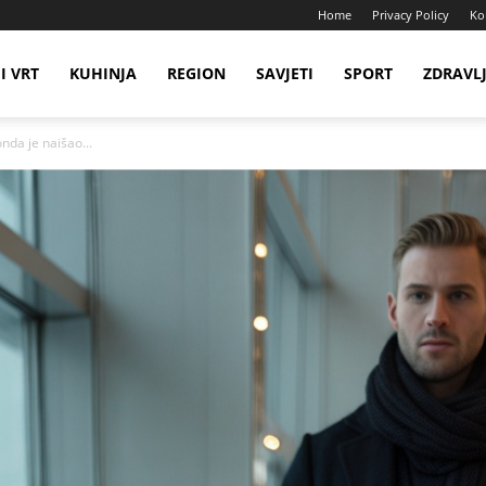
Home
Privacy Policy
Ko
I VRT
KUHINJA
REGION
SAVJETI
SPORT
ZDRAVL
nda je naišao...