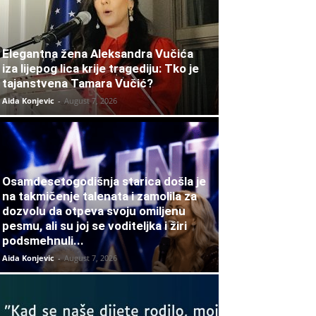
Elegantna žena Aleksandra Vučića
iza lijepog lica krije tragediju: Tko je
tajanstvena Tamara Vučić?
Aida Konjevic
-
August 7, 2026
Osamdesetogodišnja starica došla je
na takmičenje talenata i zamolila za
dozvolu da otpeva svoju omiljenu
pesmu, ali su joj se voditeljka i žiri
podsmehnuli...
Aida Konjevic
-
August 7, 2026