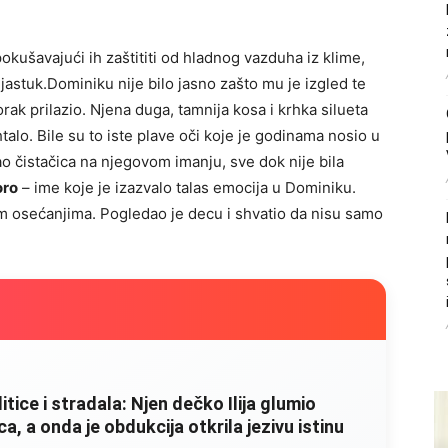
pokušavajući ih zaštititi od hladnog vazduha iz klime,
 jastuk.Dominiku nije bilo jasno zašto mu je izgled te
ak prilazio. Njena duga, tamnija kosa i krhka silueta
talo. Bile su to iste plave oči koje je godinama nosio u
ao čistačica na njegovom imanju, sve dok nije bila
oro
– ime koje je izazvalo talas emocija u Dominiku.
im osećanjima. Pogledao je decu i shvatio da nisu samo
litice i stradala: Njen dečko Ilija glumio
, a onda je obdukcija otkrila jezivu istinu