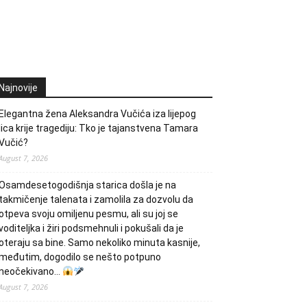
Najnovije
Elegantna žena Aleksandra Vučića iza lijepog
lica krije tragediju: Tko je tajanstvena Tamara
Vučić?
August 7, 2026
Osamdesetogodišnja starica došla je na
takmičenje talenata i zamolila za dozvolu da
otpeva svoju omiljenu pesmu, ali su joj se
voditeljka i žiri podsmehnuli i pokušali da je
oteraju sa bine. Samo nekoliko minuta kasnije,
međutim, dogodilo se nešto potpuno
neočekivano…
August 7, 2026