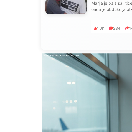
Marija je pala sa liti
onda je obdukcija otkr
1.0K
234
1