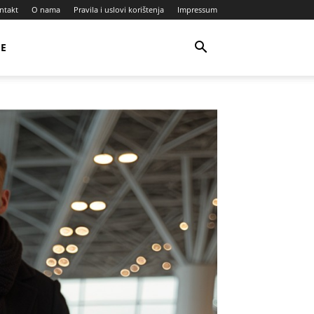
ntakt
O nama
Pravila i uslovi korištenja
Impressum
JE