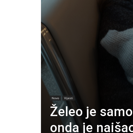
Novo
Vijesti
Želeo je samo
onda je naiša