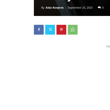
By
Aida Konjevic
-
September 25, 2025
0
Ogl