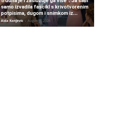
trudna je i zaslužuje ga više”. Ja sam
samo izvadila fascikl s krivotvorenim
potpisima, dugom i snimkom iz...
Aida Konjevic
-
August 6, 2026