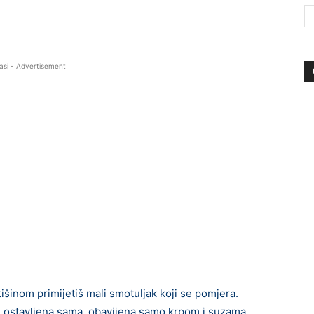
asi - Advertisement
išinom primijetiš mali smotuljak koji se pomjera.
eba, ostavljena sama, obavijena samo krpom i suzama.