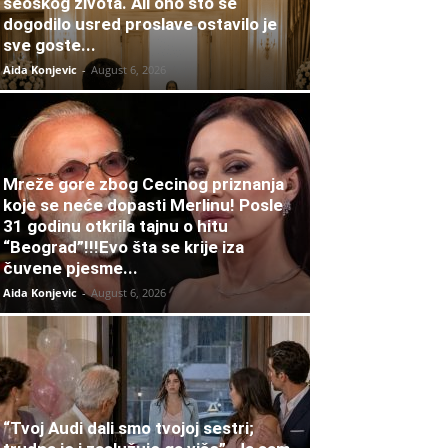
seoskog života. Ali ono što se
dogodilo usred proslave ostavilo je
sve goste...
Aida Konjevic
-
August 6, 2026
Mreže gore zbog Cecinog priznanja
koje se neće dopasti Merlinu! Posle
31 godinu otkrila tajnu o hitu
“Beograd”!!!Evo šta se krije iza
čuvene pjesme...
Aida Konjevic
-
August 6, 2026
“Tvoj Audi dali smo tvojoj sestri;