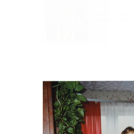
EKSKLUZIVNO
Marija je pala sa 
ucveljenog udovca
Marija je pala sa liti
onda je obdukcija otkr
1.0K
234
1