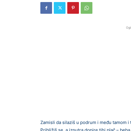
Ogl
Zamisli da silaziš u podrum i među tamom i t
Približiš se, a iznutra dopire tihi plač – b