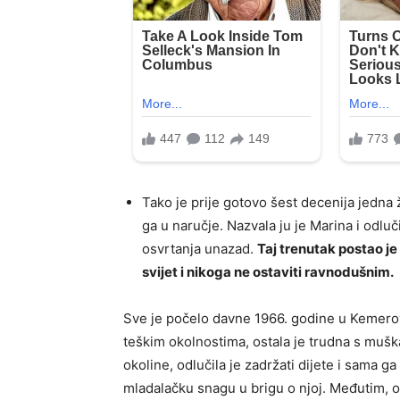
Tako je prije gotovo šest decenija jedna
ga u naručje. Nazvala ju je Marina i odluč
osvrtanja unazad.
Taj trenutak postao je
svijet i nikoga ne ostaviti ravnodušnim.
Sve je počelo davne 1966. godine u Kemerovs
teškim okolnostima, ostala je trudna s muška
okoline, odlučila je zadržati dijete i sama ga
mladalačku snagu u brigu o njoj. Međutim, o