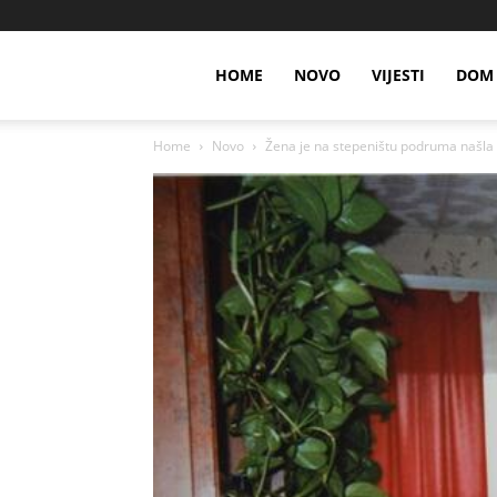
HOME
NOVO
VIJESTI
DOM 
Home
Novo
Žena je na stepeništu podruma našla s