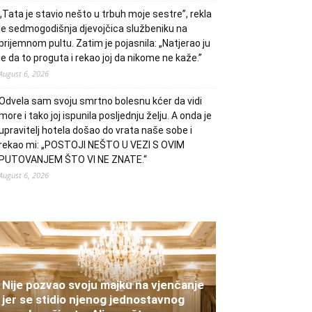
„Tata je stavio nešto u trbuh moje sestre”, rekla
je sedmogodišnja djevojčica službeniku na
prijemnom pultu. Zatim je pojasnila: „Natjerao ju
je da to proguta i rekao joj da nikome ne kaže.”
August 6, 2026
Odvela sam svoju smrtno bolesnu kćer da vidi
more i tako joj ispunila posljednju želju. A onda je
upravitelj hotela došao do vrata naše sobe i
rekao mi: „POSTOJI NEŠTO U VEZI S OVIM
PUTOVANJEM ŠTO VI NE ZNATE.“
August 6, 2026
Nije pozvao svoju majku na vjenčanje
jer se stidio njenog jednostavnog