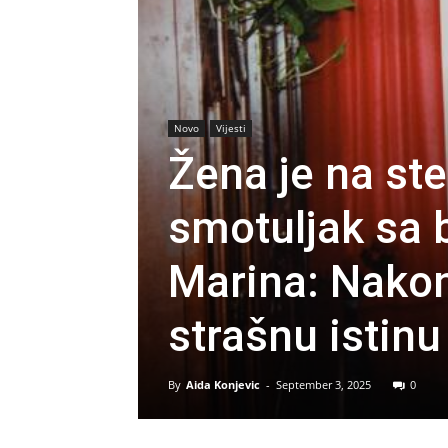
Novo
Vijesti
Žena je na st
smotuljak sa 
Marina: Nakon
strašnu istinu
By
Aida Konjevic
-
September 3, 2025
0