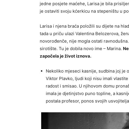
jedne posjete maćehe, Larisa je bila prisiljen
je ostaviti svoju kćerkicu na stepeništu u p
Larisa i njena braća položili su dijete na hla
tada u priču ulazi Valentina Belozerova, žena 
novorođenče, nije mogla ostati ravnodušna. O
sirotište. Tu je dobila novo ime – Marina.
Ne
započela je život iznova.
Nekoliko mjeseci kasnije, sudbina joj je op
Viktor Plavko, ljudi koji nisu imali vlasti
radost i smisao. U njihovom domu pronašl
imala je djetinjstvo puno topline, a kasnij
postala profesor, ponos svojih usvojitelj