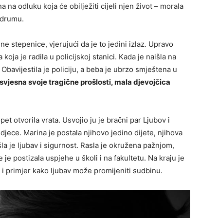
a na odluku koja će obilježiti cijeli njen život – morala
odrumu.
dne stepenice, vjerujući da je to jedini izlaz. Upravo
koja je radila u policijskoj stanici. Kada je naišla na
bavijestila je policiju, a beba je ubrzo smještena u
svjesna svoje tragične prošlosti, mala djevojčica
et otvorila vrata. Usvojio ju je bračni par Ljubov i
te djece. Marina je postala njihovo jedino dijete, njihova
a je ljubav i sigurnost. Rasla je okružena pažnjom,
e je postizala uspjehe u školi i na fakultetu. Na kraju je
a i primjer kako ljubav može promijeniti sudbinu.