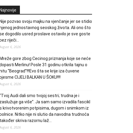
Najnovije
Nije pozvao svoju majku na vjenčanje jer se stidio
njenog jednostavnog seoskog života. Ali ono što
se dogodilo usred proslave ostavilo je sve goste
bez riječi…
August 6, 2026
Mreže gore zbog Cecinog priznanja koje se neće
dopasti Merlinu! Posle 31 godinu otkrila tajnu o
hitu “Beograd”!!!Evo šta se krije iza čuvene
pjesme CIJELI BALKAN U ŠOKU!!!!
August 6, 2026
“Tvoj Audi dali smo tvojoj sestri; trudna je i
zaslužuje ga više”. Ja sam samo izvadila fascikl
s krivotvorenim potpisima, dugom i snimkom iz
bolnice. Nitko nije ni slutio da navodna trudnoća
također skriva razornu laž…
August 6, 2026