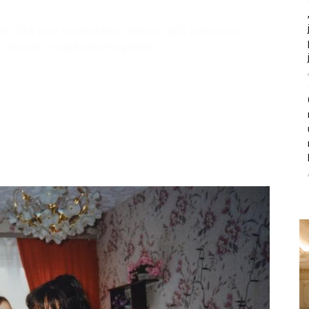
litice i stradala: Njen dečko Ilija glumio
, a onda je obdukcija otkrila jezivu istinu
ce i stradala: Njen dečko Ilija glumio ucveljenog udovca, a
ila jezivu istinu
45