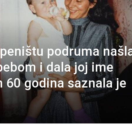
epeništu podruma našl
bebom i dala joj ime
 60 godina saznala je