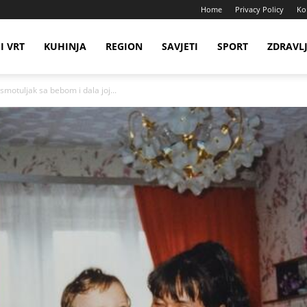
Home
Privacy Policy
Ko
I VRT
KUHINJA
REGION
SAVJETI
SPORT
ZDRAVL
motuljak sa bebom i dala joj...