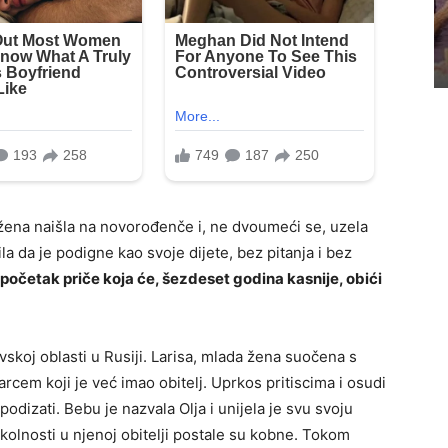
 žena naišla na novorođenče i, ne dvoumeći se, uzela
ila da je podigne kao svoje dijete, bez pitanja i bez
 početak priče koja će, šezdeset godina kasnije, obići
koj oblasti u Rusiji. Larisa, mlada žena suočena s
rcem koji je već imao obitelj. Uprkos pritiscima i osudi
 podizati. Bebu je nazvala Olja i unijela je svu svoju
kolnosti u njenoj obitelji postale su kobne. Tokom