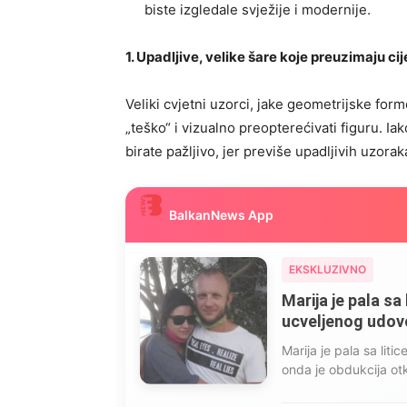
biste izgledale svježije i modernije.
1. Upadljive, velike šare koje preuzimaju cije
Veliki cvjetni uzorci, jake geometrijske for
„teško“ i vizualno preopterećivati figuru. Ia
birate pažljivo, jer previše upadljivih uzor
BalkanNews App
EKSKLUZIVNO
Marija je pala sa 
ucveljenog udovca
Marija je pala sa liti
onda je obdukcija otkr