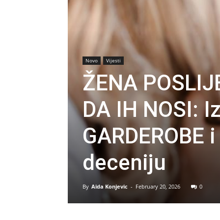
Novo
Vijesti
ŽENA POSLIJ
DA IH NOSI: Iz
GARDEROBE i 
deceniju
By
Aida Konjevic
-
February 20, 2026
0