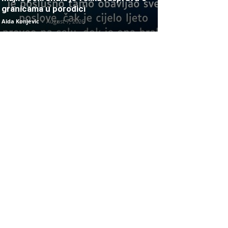
granicama u porodici
Aida Konjevic
-
August 7, 2026