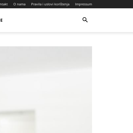
ntakt
O nama
Pravila i uslovi korištenja
Impressum
JE