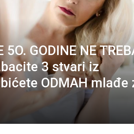
E 5O. GODINE NE TREB
bacite 3 stvari iz
bićete ODMAH mlađe 