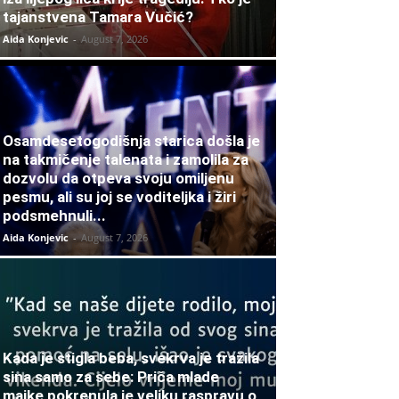
tajanstvena Tamara Vučić?
Aida Konjevic
-
August 7, 2026
Osamdesetogodišnja starica došla je
na takmičenje talenata i zamolila za
dozvolu da otpeva svoju omiljenu
pesmu, ali su joj se voditeljka i žiri
podsmehnuli...
Aida Konjevic
-
August 7, 2026
Kada je stigla beba, svekrva je tražila
sina samo za sebe: Priča mlade
majke pokrenula je veliku raspravu o