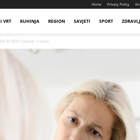
Home
Privacy Policy
Ko
I VRT
KUHINJA
REGION
SAVJETI
SPORT
ZDRAVL
IH NOSI: Izbacite 3 stvari...