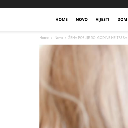
HOME
NOVO
VIJESTI
DOM 
Home
Novo
ŽENA POSLIJE 5O. GODINE NE TREBA DA 