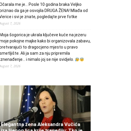
Očarala me je… Posle 10 godina braka Veljko
priznao da ga je osvojila DRUGA ŽENA! Mlađa od
Verice i svi je znate, pogledajte prve fotke
August 7, 2026
Moja šogorica je ukrala ključeve kuće na jezeru
moje pokojne majke kako bi organizovala zabavu,
pretvarajući to dragocjeno mjesto u pravo
smetljište. Ali ja sam za nju pripremila
iznenađenje… i nimalo joj se nije svidjelo.
August 7, 2026
Elegantna žena Aleksandra Vučića
iza lijepog lica krije tragediju: Tko je