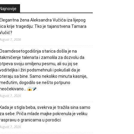
Najnovije
Elegantna žena Aleksandra Vučića iza lijepog
lica krije tragediju: Tko je tajanstvena Tamara
Vučić?
August 7, 2026
Osamdesetogodišnja starica došla je na
takmičenje talenata i zamolila za dozvolu da
otpeva svoju omiljenu pesmu, ali su joj se
voditeljka i žiri podsmehnuli i pokušali da je
oteraju sa bine. Samo nekoliko minuta kasnije,
međutim, dogodilo se nešto potpuno
neočekivano…
August 7, 2026
Kada je stigla beba, svekrva je tražila sina samo
za sebe: Priča mlade majke pokrenula je veliku
raspravu o granicama u porodici
August 7, 2026