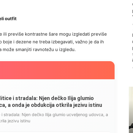
li outfit
me ili previše kontrastne šare mogu izgledati previše
ko boje i dezene ne treba izbegavati, važno je da ih
aka može smanjiti ravnotežu u izgledu.
litice i stradala: Njen dečko Ilija glumio
, a onda je obdukcija otkrila jezivu istinu
ce i stradala: Njen dečko Ilija glumio ucveljenog udovca, a
ila jezivu istinu