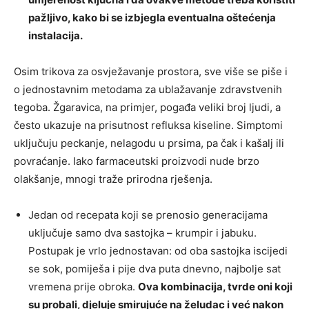
pažljivo, kako bi se izbjegla eventualna oštećenja
instalacija.
Osim trikova za osvježavanje prostora, sve više se piše i
o jednostavnim metodama za ublažavanje zdravstvenih
tegoba. Žgaravica, na primjer, pogađa veliki broj ljudi, a
često ukazuje na prisutnost refluksa kiseline. Simptomi
uključuju peckanje, nelagodu u prsima, pa čak i kašalj ili
povraćanje. Iako farmaceutski proizvodi nude brzo
olakšanje, mnogi traže prirodna rješenja.
Jedan od recepata koji se prenosio generacijama
uključuje samo dva sastojka – krumpir i jabuku.
Postupak je vrlo jednostavan: od oba sastojka iscijedi
se sok, pomiješa i pije dva puta dnevno, najbolje sat
vremena prije obroka.
Ova kombinacija, tvrde oni koji
su probali, djeluje smirujuće na želudac i već nakon