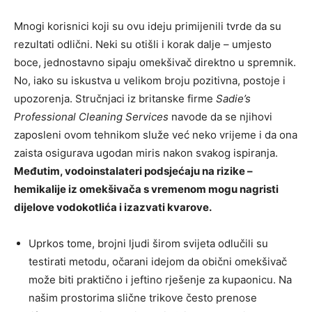
Mnogi korisnici koji su ovu ideju primijenili tvrde da su
rezultati odlični. Neki su otišli i korak dalje – umjesto
boce, jednostavno sipaju omekšivač direktno u spremnik.
No, iako su iskustva u velikom broju pozitivna, postoje i
upozorenja. Stručnjaci iz britanske firme
Sadie’s
Professional Cleaning Services
navode da se njihovi
zaposleni ovom tehnikom služe već neko vrijeme i da ona
zaista osigurava ugodan miris nakon svakog ispiranja.
Međutim, vodoinstalateri podsjećaju na rizike –
hemikalije iz omekšivača s vremenom mogu nagristi
dijelove vodokotlića i izazvati kvarove.
Uprkos tome, brojni ljudi širom svijeta odlučili su
testirati metodu, očarani idejom da obični omekšivač
može biti praktično i jeftino rješenje za kupaonicu. Na
našim prostorima slične trikove često prenose