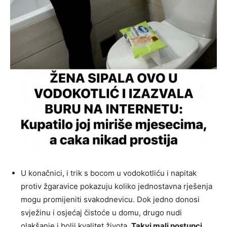
U konačnici, i trik s bocom u vodokotliću i napitak
protiv žgaravice pokazuju koliko jednostavna rješenja
mogu promijeniti svakodnevicu. Dok jedno donosi
svježinu i osjećaj čistoće u domu, drugo nudi
olakšanje i bolji kvalitet života.
Takvi mali postupci