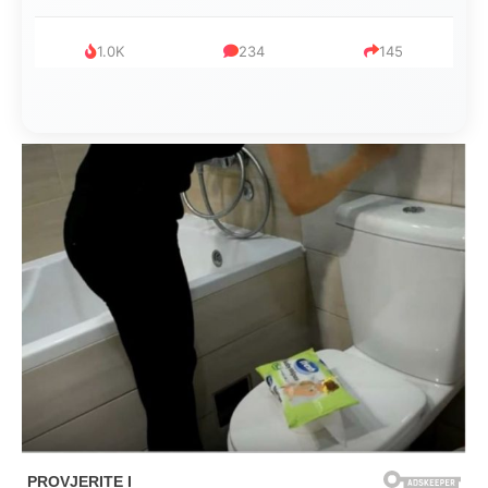
1.0K
234
145