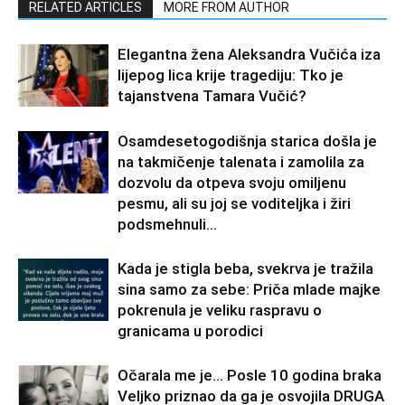
RELATED ARTICLES
MORE FROM AUTHOR
Elegantna žena Aleksandra Vučića iza
lijepog lica krije tragediju: Tko je
tajanstvena Tamara Vučić?
Osamdesetogodišnja starica došla je
na takmičenje talenata i zamolila za
dozvolu da otpeva svoju omiljenu
pesmu, ali su joj se voditeljka i žiri
podsmehnuli...
Kada je stigla beba, svekrva je tražila
sina samo za sebe: Priča mlade majke
pokrenula je veliku raspravu o
granicama u porodici
Očarala me je… Posle 10 godina braka
Veljko priznao da ga je osvojila DRUGA