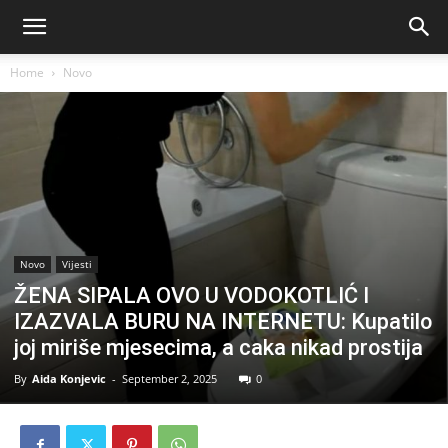
Home
Novo
Novo
Vijesti
ŽENA SIPALA OVO U VODOKOTLIĆ I
IZAZVALA BURU NA INTERNETU: Kupatilo
joj miriše mjesecima, a caka nikad prostija
By
Aida Konjevic
-
September 2, 2025
0