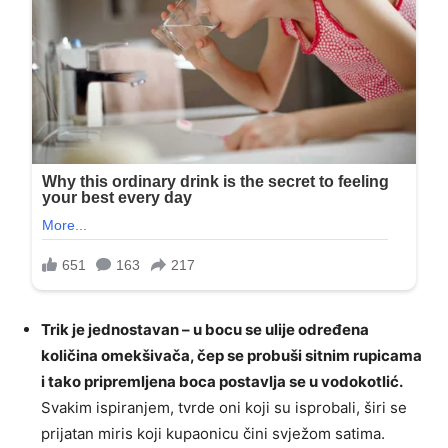
Trik je jednostavan – u bocu se ulije određena
količina omekšivača, čep se probuši sitnim rupicama
i tako pripremljena boca postavlja se u vodokotlić.
Svakim ispiranjem, tvrde oni koji su isprobali, širi se
prijatan miris koji kupaonicu čini svježom satima.