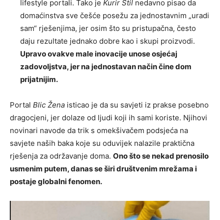
lifestyle portali. Tako je
Kurir Stil
nedavno pisao da
domaćinstva sve češće posežu za jednostavnim „uradi
sam“ rješenjima, jer osim što su pristupačna, često
daju rezultate jednako dobre kao i skupi proizvodi.
Upravo ovakve male inovacije unose osjećaj
zadovoljstva, jer na jednostavan način čine dom
prijatnijim.
Portal
Blic Žena
isticao je da su savjeti iz prakse posebno
dragocjeni, jer dolaze od ljudi koji ih sami koriste. Njihovi
novinari navode da trik s omekšivačem podsjeća na
savjete naših baka koje su oduvijek nalazile praktična
rješenja za održavanje doma.
Ono što se nekad prenosilo
usmenim putem, danas se širi društvenim mrežama i
postaje globalni fenomen.