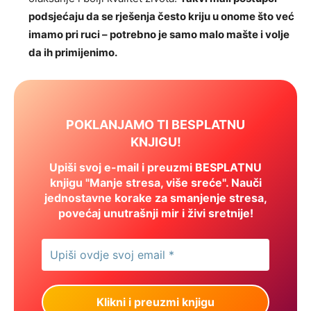
podsjećaju da se rješenja često kriju u onome što već
imamo pri ruci – potrebno je samo malo mašte i volje
da ih primijenimo.
POKLANJAMO TI BESPLATNU
KNJIGU!
Upiši svoj e-mail i preuzmi BESPLATNU
knjigu "Manje stresa, više sreće". Nauči
jednostavne korake za smanjenje stresa,
povećaj unutrašnji mir i živi sretnije!