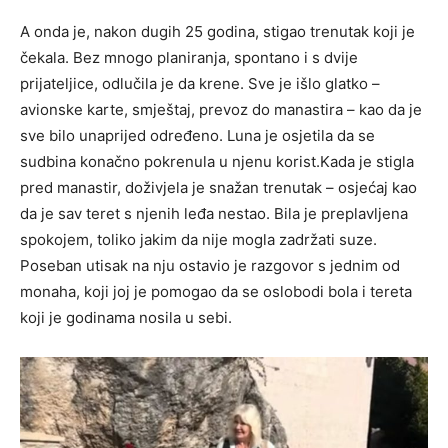
A onda je, nakon dugih 25 godina, stigao trenutak koji je
čekala. Bez mnogo planiranja, spontano i s dvije
prijateljice, odlučila je da krene. Sve je išlo glatko –
avionske karte, smještaj, prevoz do manastira – kao da je
sve bilo unaprijed određeno. Luna je osjetila da se
sudbina konačno pokrenula u njenu korist.Kada je stigla
pred manastir, doživjela je snažan trenutak – osjećaj kao
da je sav teret s njenih leđa nestao. Bila je preplavljena
spokojem, toliko jakim da nije mogla zadržati suze.
Poseban utisak na nju ostavio je razgovor s jednim od
monaha, koji joj je pomogao da se oslobodi bola i tereta
koji je godinama nosila u sebi.