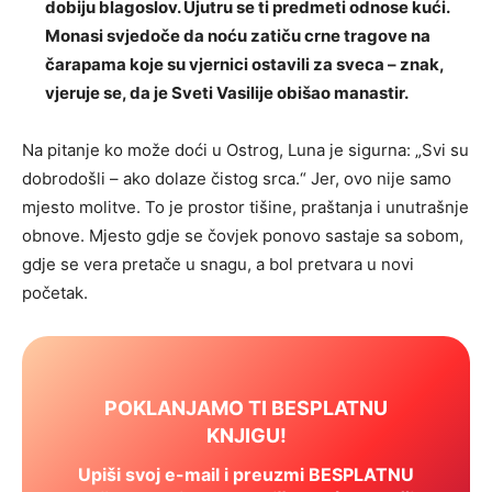
dobiju blagoslov. Ujutru se ti predmeti odnose kući.
Monasi svjedoče da noću zatiču crne tragove na
čarapama koje su vjernici ostavili za sveca – znak,
vjeruje se, da je Sveti Vasilije obišao manastir.
Na pitanje ko može doći u Ostrog, Luna je sigurna: „Svi su
dobrodošli – ako dolaze čistog srca.“ Jer, ovo nije samo
mjesto molitve. To je prostor tišine, praštanja i unutrašnje
obnove. Mjesto gdje se čovjek ponovo sastaje sa sobom,
gdje se vera pretače u snagu, a bol pretvara u novi
početak.
POKLANJAMO TI BESPLATNU
KNJIGU!
Upiši svoj e-mail i preuzmi BESPLATNU