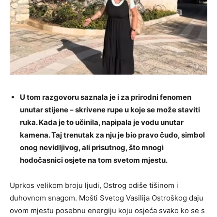
U tom razgovoru saznala je i za prirodni fenomen
unutar stijene – skrivene rupe u koje se može staviti
ruka. Kada je to učinila, napipala je vodu unutar
kamena. Taj trenutak za nju je bio pravo čudo, simbol
onog nevidljivog, ali prisutnog, što mnogi
hodočasnici osjete na tom svetom mjestu.
Uprkos velikom broju ljudi, Ostrog odiše tišinom i
duhovnom snagom. Mošti Svetog Vasilija Ostroškog daju
ovom mjestu posebnu energiju koju osjeća svako ko se s