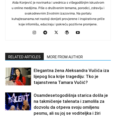
Aida Konjević je novinarka i urednica s višegodišnjim iskustvom
u online medijima. Piše o društvenim temama, porodici, zdravlju i
svakodnevnim životnim izazovima. Na portalu
kuhajtesanama.net nastoji donijeti provjerene i inspirativne priče
koje informišu, educiraju i pokreću pozitivne promjene.
RELATED ARTICLES
MORE FROM AUTHOR
Elegantna žena Aleksandra Vučića iza
lijepog lica krije tragediju: Tko je
tajanstvena Tamara Vučić?
Osamdesetogodišnja starica došla je
na takmičenje talenata i zamolila za
dozvolu da otpeva svoju omiljenu
pesmu, ali su joj se voditeljka i žiri