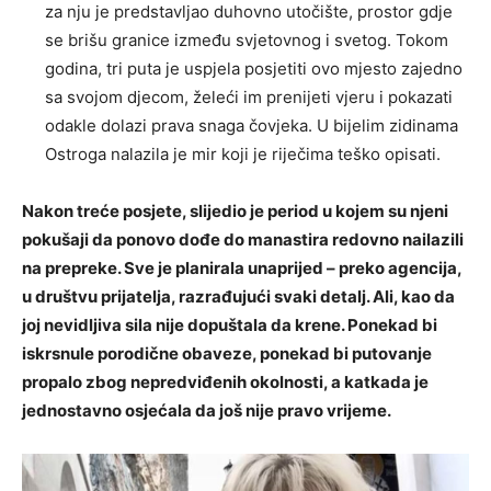
za nju je predstavljao duhovno utočište, prostor gdje
se brišu granice između svjetovnog i svetog. Tokom
godina, tri puta je uspjela posjetiti ovo mjesto zajedno
sa svojom djecom, želeći im prenijeti vjeru i pokazati
odakle dolazi prava snaga čovjeka. U bijelim zidinama
Ostroga nalazila je mir koji je riječima teško opisati.
Nakon treće posjete, slijedio je period u kojem su njeni
pokušaji da ponovo dođe do manastira redovno nailazili
na prepreke. Sve je planirala unaprijed – preko agencija,
u društvu prijatelja, razrađujući svaki detalj. Ali, kao da
joj nevidljiva sila nije dopuštala da krene. Ponekad bi
iskrsnule porodične obaveze, ponekad bi putovanje
propalo zbog nepredviđenih okolnosti, a katkada je
jednostavno osjećala da još nije pravo vrijeme.