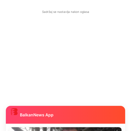
Sadržaj se nastavlja nakon oglasa
BalkanNews App