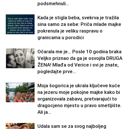
podsmehnuli...
Kada je stigla beba, svekrva je tražila
sina samo za sebe: Priča mlade majke
pokrenula je veliku raspravu o
granicama u porodici
Očarala me je… Posle 10 godina braka
Veljko priznao da ga je osvojila DRUGA
ŽENA! Mlađa od Verice i svi je znate,
pogledajte prve...
Moja šogorica je ukrala ključeve kuće
na jezeru moje pokojne majke kako bi
organizovala zabavu, pretvarajući to
dragocjeno mjesto u pravo smetljište.
Ali ja...
Udala sam se za svog najboljeg