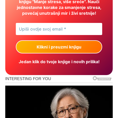
knjigu "Manje stresa, više sreće". Nauči
jednostavne korake za smanjenje stresa,
povećaj unutrašnji mir i živi sretnije!
Jedan klik do tvoje knjige i novih prilika!