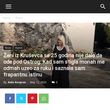
Home
Novo
Novo
Vijesti
Ženi iz Kruševca se 25 godina nije dalo da
ode pod Ostrog: Kad sam stigla monah me
odmah uzeo za ruku i saznala sam
frapantnu istinu
By
Aida Konjevic
-
May 12, 2025
0