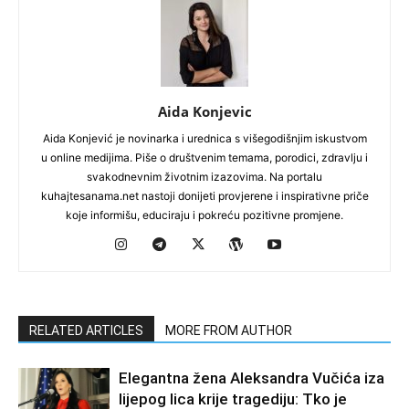
Aida Konjevic
Aida Konjević je novinarka i urednica s višegodišnjim iskustvom
u online medijima. Piše o društvenim temama, porodici, zdravlju i
svakodnevnim životnim izazovima. Na portalu
kuhajtesanama.net nastoji donijeti provjerene i inspirativne priče
koje informišu, educiraju i pokreću pozitivne promjene.
RELATED ARTICLES
MORE FROM AUTHOR
Elegantna žena Aleksandra Vučića iza
lijepog lica krije tragediju: Tko je