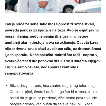
Lav je priča za sebe. Iako može oprostiti razne stvari,
povreda ponosa za njega je najteža. Ako se osjeti javno
posramljenim, podcijenjenim ili izigranim, njegov
unutarnji alarm dostojanstva se uključuje. Osveta Lava
nije skrivena, ona dolazi u velikom stilu, uz dramatičnost
i jasnu poruku. Neće pokušati sakriti što radi – naprotiv,
svatko će znati tko ponovno drži uzde u rukama. Njegov
cilj nije samo osveta, već i povrat kontrole i
samopoštovanja.
Bik, s druge strane, ima znatno dulji prag tolerancije.
On zna trpjeti, često i duže nego što bi trebao, ali kad
osjeti da je granica pređena, više nema povratka. Ne
reagira odmah, već pušta da se sve nakupi. I kada