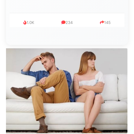
1.0K
234
145