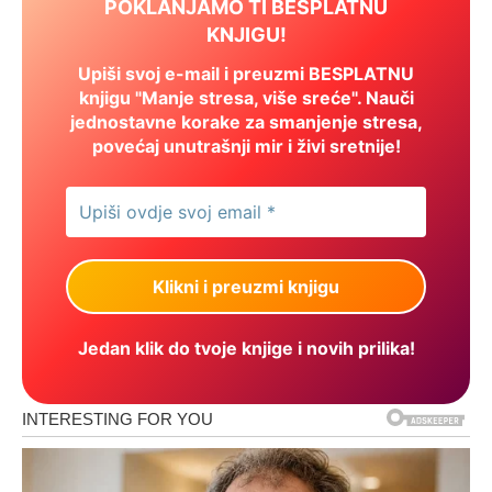
POKLANJAMO TI BESPLATNU
KNJIGU!
Upiši svoj e-mail i preuzmi BESPLATNU
knjigu "Manje stresa, više sreće". Nauči
jednostavne korake za smanjenje stresa,
povećaj unutrašnji mir i živi sretnije!
Jedan klik do tvoje knjige i novih prilika!