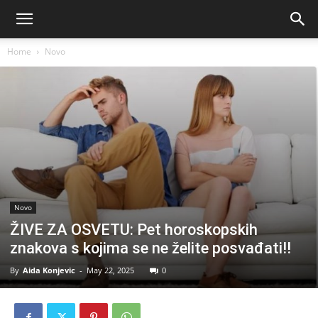
Home
Novo
Novo
ŽIVE ZA OSVETU: Pet horoskopskih
znakova s kojima se ne želite posvađati!!
By
Aida Konjevic
-
May 22, 2025
0