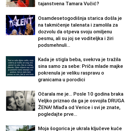
tajanstvena Tamara Vučić?
Osamdesetogodišnja starica došla je
na takmičenje talenata i zamolila za
dozvolu da otpeva svoju omiljenu
pesmu, ali su joj se voditeljka i žiri
podsmehnuli...
Kada je stigla beba, svekrva je tražila
sina samo za sebe: Priča mlade majke
pokrenula je veliku raspravu o
granicama u porodici
Očarala me je… Posle 10 godina braka
Veljko priznao da ga je osvojila DRUGA
ŽENA! Mlađa od Verice i svi je znate,
pogledajte prve...
Moja šogorica je ukrala ključeve kuće