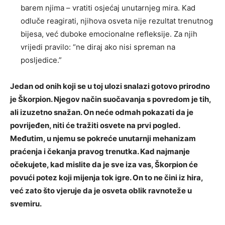
barem njima – vratiti osjećaj unutarnjeg mira. Kad
odluče reagirati, njihova osveta nije rezultat trenutnog
bijesa, već duboke emocionalne refleksije. Za njih
vrijedi pravilo: “ne diraj ako nisi spreman na
posljedice.”
Jedan od onih koji se u toj ulozi snalazi gotovo prirodno
je Škorpion. Njegov način suočavanja s povredom je tih,
ali izuzetno snažan. On neće odmah pokazati da je
povrijeđen, niti će tražiti osvete na prvi pogled.
Međutim, u njemu se pokreće unutarnji mehanizam
praćenja i čekanja pravog trenutka. Kad najmanje
očekujete, kad mislite da je sve iza vas, Škorpion će
povući potez koji mijenja tok igre. On to ne čini iz hira,
već zato što vjeruje da je osveta oblik ravnoteže u
svemiru.