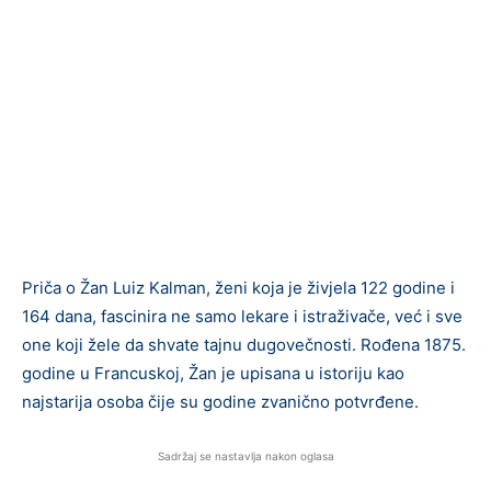
Priča o Žan Luiz Kalman, ženi koja je živjela 122 godine i
164 dana, fascinira ne samo lekare i istraživače, već i sve
one koji žele da shvate tajnu dugovečnosti. Rođena 1875.
godine u Francuskoj, Žan je upisana u istoriju kao
najstarija osoba čije su godine zvanično potvrđene.
Sadržaj se nastavlja nakon oglasa