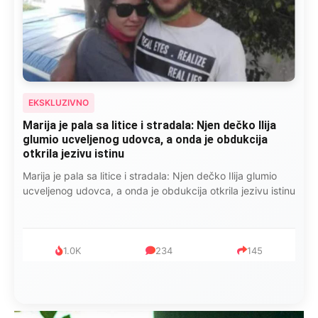
EKSKLUZIVNO
Marija je pala sa litice i stradala: Njen dečko Ilija
glumio ucveljenog udovca, a onda je obdukcija
otkrila jezivu istinu
Marija je pala sa litice i stradala: Njen dečko Ilija glumio
ucveljenog udovca, a onda je obdukcija otkrila jezivu istinu
1.0K
234
145