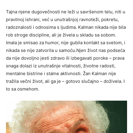
Tajna njene dugovečnosti ne leži u savršenom telu, niti u
pravilnoj ishrani, već u unutrašnjoj ravnoteži, pokretu,
radoznalosti i odnosima s ljudima. Kalman nikada nije bila
rob stroge discipline, ali je živela u skladu sa sobom.
Imala je smisao za humor, nije gubila kontakt sa svetom, i
nikada se nije zatvorila u samoću.Njen život nas podseća
da nije dovoljno jesti zdravo ili izbegavati poroke – prava
snaga dolazi iz unutrašnje vitalnosti, životne radosti,
mentalne bistrine i stalne aktivnosti. Žan Kalman nije
tražila večni život, ali ga je – gotovo slučajno – doživela. I
to sa osmehom.