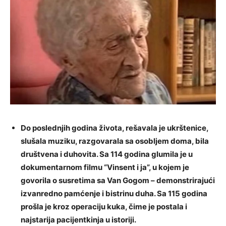
Do poslednjih godina života, rešavala je ukrštenice,
slušala muziku, razgovarala sa osobljem doma, bila
društvena i duhovita. Sa 114 godina glumila je u
dokumentarnom filmu “Vinsent i ja”, u kojem je
govorila o susretima sa Van Gogom – demonstrirajući
izvanredno pamćenje i bistrinu duha. Sa 115 godina
prošla je kroz operaciju kuka, čime je postala i
najstarija pacijentkinja u istoriji.