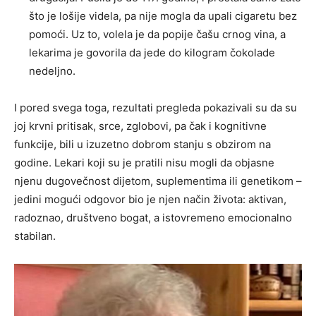
što je lošije videla, pa nije mogla da upali cigaretu bez
pomoći. Uz to, volela je da popije čašu crnog vina, a
lekarima je govorila da jede do kilogram čokolade
nedeljno.
I pored svega toga, rezultati pregleda pokazivali su da su
joj krvni pritisak, srce, zglobovi, pa čak i kognitivne
funkcije, bili u izuzetno dobrom stanju s obzirom na
godine. Lekari koji su je pratili nisu mogli da objasne
njenu dugovečnost dijetom, suplementima ili genetikom –
jedini mogući odgovor bio je njen način života: aktivan,
radoznao, društveno bogat, a istovremeno emocionalno
stabilan.