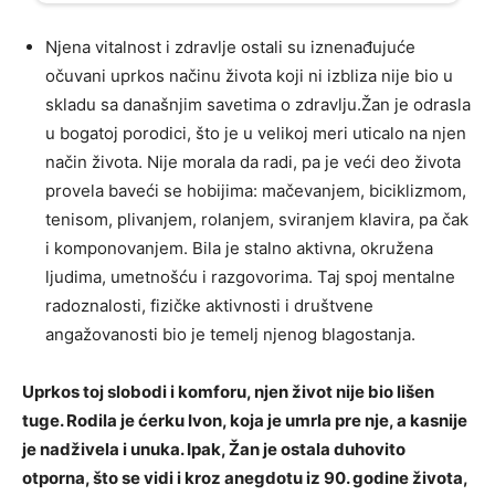
Njena vitalnost i zdravlje ostali su iznenađujuće
očuvani uprkos načinu života koji ni izbliza nije bio u
skladu sa današnjim savetima o zdravlju.Žan je odrasla
u bogatoj porodici, što je u velikoj meri uticalo na njen
način života. Nije morala da radi, pa je veći deo života
provela baveći se hobijima: mačevanjem, biciklizmom,
tenisom, plivanjem, rolanjem, sviranjem klavira, pa čak
i komponovanjem. Bila je stalno aktivna, okružena
ljudima, umetnošću i razgovorima. Taj spoj mentalne
radoznalosti, fizičke aktivnosti i društvene
angažovanosti bio je temelj njenog blagostanja.
Uprkos toj slobodi i komforu, njen život nije bio lišen
tuge. Rodila je ćerku Ivon, koja je umrla pre nje, a kasnije
je nadživela i unuka. Ipak, Žan je ostala duhovito
otporna, što se vidi i kroz anegdotu iz 90. godine života,