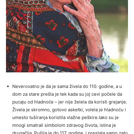
Neverovatno je da je sama živela do 110. godine, a u
dom za stare prešla je tek kada su joj cevi počele da
pucaju od hladnoće – jer nije želela da koristi grejanje.
Živela je skromno, gotovo asketki, volela je hladnoću i
umesto tuširanja koristila vlažne peškire.Iako su je
mnogi smatrali simbolom zdravog života, istina je
drugačija. Pušila je do 117. godine, i prestala samo zato