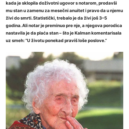
kada je sklopila doživotni ugovor s notarom, prodavši
mu stan u zamenu za mesečni anuitet i pravo da u njemu
živi do smrti. Statistički, trebalo je da živi još 3–5
godina. Ali notar je preminuo pre nje, a njegova porodica
nastavila je da plaća stan – što je Kalman komentarisala
uz smeh: “U životu ponekad praviš loše poslove.”