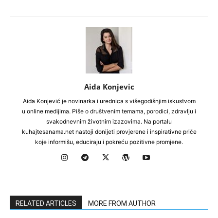
Aida Konjevic
Aida Konjević je novinarka i urednica s višegodišnjim iskustvom
u online medijima. Piše o društvenim temama, porodici, zdravlju i
svakodnevnim životnim izazovima. Na portalu
kuhajtesanama.net nastoji donijeti provjerene i inspirativne priče
koje informišu, educiraju i pokreću pozitivne promjene.
RELATED ARTICLES
MORE FROM AUTHOR