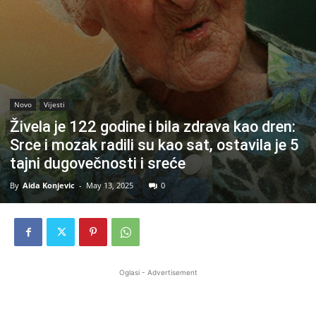
Novo
Vijesti
Živela je 122 godine i bila zdrava kao dren:
Srce i mozak radili su kao sat, ostavila je 5
tajni dugovečnosti i sreće
By
Aida Konjevic
-
May 13, 2025
0
Oglasi - Advertisement