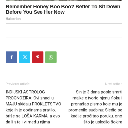
Previous article
Next article
INDIJSKI ASTROLOG
Sin je 3 dana posle smrti
PROGNOZIRA: Ovi znaci u
majke otvorio njenu fioku i
MAJU skidaju PROKLETSTVO
pronašao pismo koje mu je
koje ih je godinama pratilo,
promenilo sudbinu: Sledio se
briše se LOŠA KARMA, a evo
kad je pročitao poruku, ono
da li ste i vi među njima
što je usledilo šokira