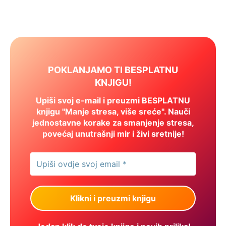
POKLANJAMO TI BESPLATNU
KNJIGU!
Upiši svoj e-mail i preuzmi BESPLATNU
knjigu "Manje stresa, više sreće". Nauči
jednostavne korake za smanjenje stresa,
povećaj unutrašnji mir i živi sretnije!