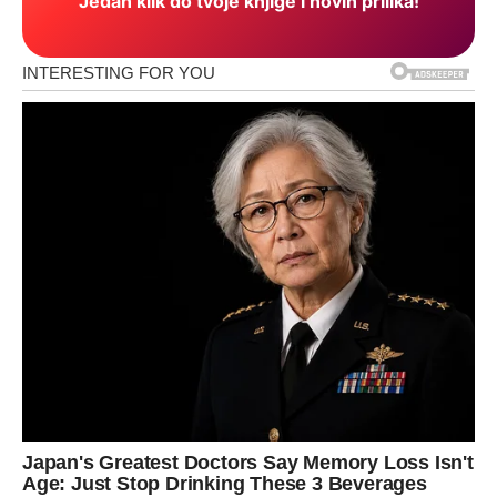
Jedan klik do tvoje knjige i novih prilika!