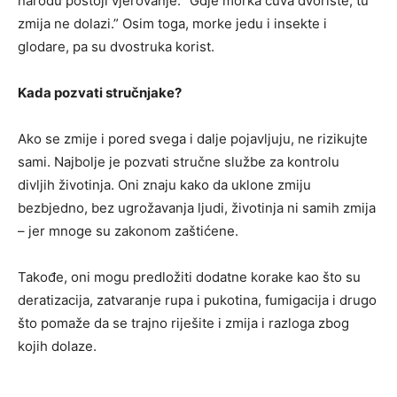
narodu postoji vjerovanje: “Gdje morka čuva dvorište, tu
zmija ne dolazi.” Osim toga, morke jedu i insekte i
glodare, pa su dvostruka korist.
Kada pozvati stručnjake?
Ako se zmije i pored svega i dalje pojavljuju, ne rizikujte
sami. Najbolje je pozvati stručne službe za kontrolu
divljih životinja. Oni znaju kako da uklone zmiju
bezbjedno, bez ugrožavanja ljudi, životinja ni samih zmija
– jer mnoge su zakonom zaštićene.
Takođe, oni mogu predložiti dodatne korake kao što su
deratizacija, zatvaranje rupa i pukotina, fumigacija i drugo
što pomaže da se trajno riješite i zmija i razloga zbog
kojih dolaze.