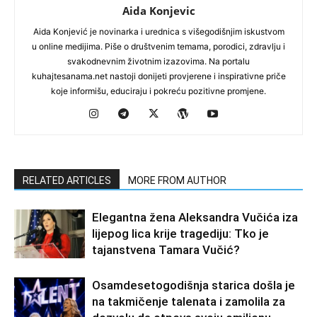
Aida Konjevic
Aida Konjević je novinarka i urednica s višegodišnjim iskustvom
u online medijima. Piše o društvenim temama, porodici, zdravlju i
svakodnevnim životnim izazovima. Na portalu
kuhajtesanama.net nastoji donijeti provjerene i inspirativne priče
koje informišu, educiraju i pokreću pozitivne promjene.
RELATED ARTICLES
MORE FROM AUTHOR
Elegantna žena Aleksandra Vučića iza
lijepog lica krije tragediju: Tko je
tajanstvena Tamara Vučić?
Osamdesetogodišnja starica došla je
na takmičenje talenata i zamolila za