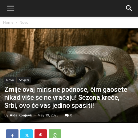
Home
Novo
Novo
Savjeti
Zmije ovaj miris ne podnose, čim gaosete
nikad više se ne vraćaju! Sezona kreće,
Srbi, ovo će vas jedino spasiti!
By
Aida Konjevic
-
May 19, 2025
0