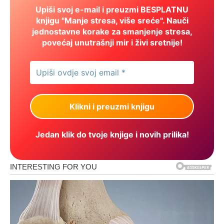
Upiši svoj e-mail i preuzmi BESPLATNU
knjigu "Manje stresa, više sreće". Nauči
jednostavne korake za smanjenje stresa,
povećaj unutrašnji mir i živi sretnije!
Jedan klik do tvoje knjige i novih prilika!