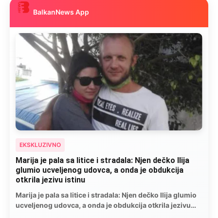
BalkanNews App
EKSKLUZIVNO
Kad se Marin suprug razbolio ona ga kupala,
pelene mu mijenjala: Jedno jutro je poslao po
čokoladu..
Kad se Marin suprug razbolio ona ga kupala, pelene mu
mijenjala: Jedno jutro je poslao po čokoladu..