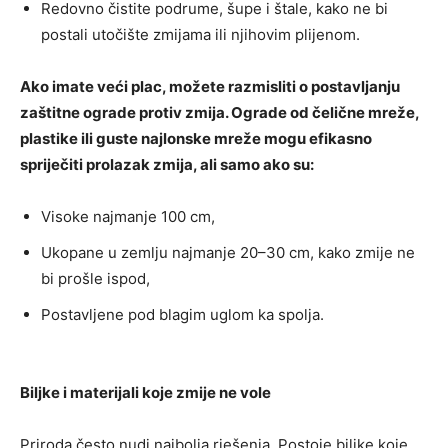
Redovno čistite podrume, šupe i štale, kako ne bi
postali utočište zmijama ili njihovim plijenom.
Ako imate veći plac, možete razmisliti o postavljanju
zaštitne ograde protiv zmija. Ograde od čelične mreže,
plastike ili guste najlonske mreže mogu efikasno
spriječiti prolazak zmija, ali samo ako su:
Visoke najmanje 100 cm,
Ukopane u zemlju najmanje 20–30 cm, kako zmije ne
bi prošle ispod,
Postavljene pod blagim uglom ka spolja.
Biljke i materijali koje zmije ne vole
Priroda često nudi najbolja rješenja. Postoje biljke koje