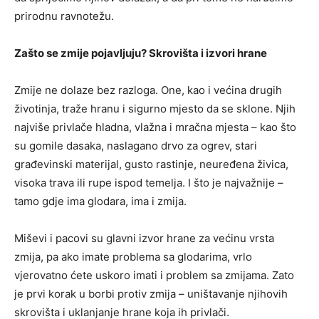
prirodnu ravnotežu.
Zašto se zmije pojavljuju? Skrovišta i izvori hrane
Zmije ne dolaze bez razloga. One, kao i većina drugih
životinja, traže hranu i sigurno mjesto da se sklone. Njih
najviše privlače hladna, vlažna i mračna mjesta – kao što
su gomile dasaka, naslagano drvo za ogrev, stari
građevinski materijal, gusto rastinje, neuređena živica,
visoka trava ili rupe ispod temelja. I što je najvažnije –
tamo gdje ima glodara, ima i zmija.
Miševi i pacovi su glavni izvor hrane za većinu vrsta
zmija, pa ako imate problema sa glodarima, vrlo
vjerovatno ćete uskoro imati i problem sa zmijama. Zato
je prvi korak u borbi protiv zmija – uništavanje njihovih
skrovišta i uklanjanje hrane koja ih privlači.