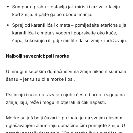
Sumpor u prahu – ostavlja jak miris i izaziva iritaciju
kod zmija. Sipajte ga po obodu imanja.
Sprej od karanfilića i cimeta – pomiješajte eterična ulja
karanfilića i cimeta s vodom i poprskajte oko kuće,
šupa, kokošinjca ili gdje mislite da se zmije zadržavaju.
Najbolji saveznici: psi i morke
U mnogim seoskim domaćinstvima zmije nikad nisu imale
šansu – jer tu su bile morke i psi.
Psi imaju izuzetno razvijen njuh i često burno reaguju na
zmije, laju, reže i mogu ih otjerati ili čak napasti.
Morke su još bolji čuvari – poznato je da svojim glasnim
oglašavanjem alarmiraju domaćine čim primijete zmiju. U