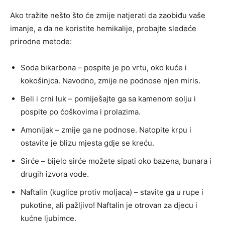
Ako tražite nešto što će zmije natjerati da zaobiđu vaše
imanje, a da ne koristite hemikalije, probajte sledeće
prirodne metode:
Soda bikarbona – pospite je po vrtu, oko kuće i
kokošinjca. Navodno, zmije ne podnose njen miris.
Beli i crni luk – pomiješajte ga sa kamenom solju i
pospite po ćoškovima i prolazima.
Amonijak – zmije ga ne podnose. Natopite krpu i
ostavite je blizu mjesta gdje se kreću.
Sirće – bijelo sirće možete sipati oko bazena, bunara i
drugih izvora vode.
Naftalin (kuglice protiv moljaca) – stavite ga u rupe i
pukotine, ali pažljivo! Naftalin je otrovan za djecu i
kućne ljubimce.