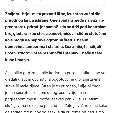
Zmije su, htjeli mi to priznati ili ne, izuzetno važni dio
prirodnog lanca ishrane. One spadaju među najvažnije
predatore u prirodi jer pomažu da se drži pod kontrolom
broj glodara, kao što su pacovi, miševi i slične štetočine
koje mogu da naprave ogromnu štetu u našim
domovima, ambarima i štalama. Bez zmija, ti mali, ali
uporni stvorovi bi se razmnožili i preplavili naše bašte,
kuće i imanja.
Ali, koliko god zmije bile korisne u prirodi – niko ih ne voli
gledati u svom dvorištu, a pogotovo ne u blizini živine,
stoke ili male djece. Strah je tu prirodan, i nije ni čudo –
jedan susret sa zmijom u pogrešno vrijeme i na
pogrešnom mjestu može izazvati paniku, a u rijetkim
slučajevima i ozbiljne posljedice. Zato je važno znati kako
da spriječimo njihov dolazak, a da pri tome ne narušimo