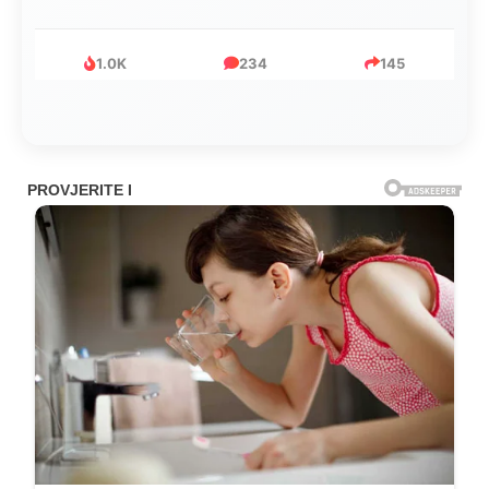
999
321
234