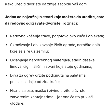
Kako urediti dvorište da zmije zaobiđu vaš dom
Jedna od najvažnijih stvari koje možete da uradite jeste
da redovno održavate dvorište. To znači:
Redovno košenje trave, pogotovo oko kuće i objekata;
Skraćivanje i oblikovanje živih ograda, naročito onih
koje se šire uz zemlju;
Uklanjanje nepotrebnog materijala, starih dasaka,
limova, cigli i sličnih stvari koje stoje godinama;
Drva za ogrev držite podignuta na paletama ili
policama, dalje od zida kuće;
Hranu za pse, mačke i živinu držite u čvrsto
zatvorenim kontejnerima – jer ona često privlači
glodare;