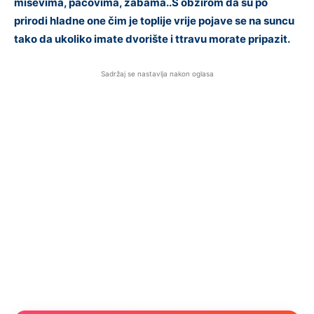
miševima, pacovima, žabama..S obzirom da su po
prirodi hladne one čim je toplije vrije pojave se na suncu
tako da ukoliko imate dvorište i ttravu morate pripazit.
Sadržaj se nastavlja nakon oglasa