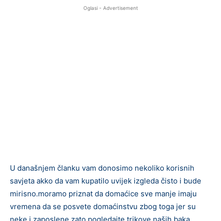
Oglasi - Advertisement
U današnjem članku vam donosimo nekoliko korisnih
savjeta akko da vam kupatilo uvijek izgleda čisto i bude
mirisno.moramo priznat da domaćice sve manje imaju
vremena da se posvete domaćinstvu zbog toga jer su
neke i zaposlene zato pogledajte trikove naših baka.