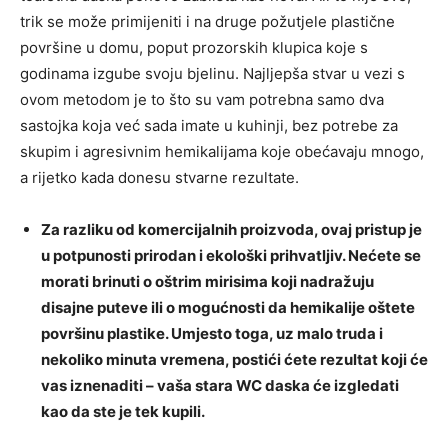
trik se može primijeniti i na druge požutjele plastične
površine u domu, poput prozorskih klupica koje s
godinama izgube svoju bjelinu. Najljepša stvar u vezi s
ovom metodom je to što su vam potrebna samo dva
sastojka koja već sada imate u kuhinji, bez potrebe za
skupim i agresivnim hemikalijama koje obećavaju mnogo,
a rijetko kada donesu stvarne rezultate.
Za razliku od komercijalnih proizvoda, ovaj pristup je
u potpunosti prirodan i ekološki prihvatljiv. Nećete se
morati brinuti o oštrim mirisima koji nadražuju
disajne puteve ili o mogućnosti da hemikalije oštete
površinu plastike. Umjesto toga, uz malo truda i
nekoliko minuta vremena, postići ćete rezultat koji će
vas iznenaditi – vaša stara WC daska će izgledati
kao da ste je tek kupili.