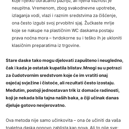
koje rijetko obraćamo pažnju, ali njena važnost je
neupitna. Vremenom, zbog svakodnevne upotrebe,
izlaganja vodi, vlazi i raznim sredstvima za čišćenje,
ona često izgubi svoj prvobitni sjaj. Žućkaste mrlje
koje se nakupe na plastičnim WC daskama postaju
prava noćna mora – tvrdokorne su i teško ih je ukloniti
klasičnim preparatima iz trgovine.
Stare daske tako mogu djelovati zapušteno i neugledno,
čak i kada je ostatak kupatila blistav. Mnogi su u potrazi
za čudotvornim sredstvom koje će im vratiti onaj
osjećaj svježine i čistoće, ali rezultati često izostaju.
Međutim, postoji jednostavan trik iz domaće radinosti,
koji je nekada bila tajna naših baka, a čiji učinak danas
djeluje gotovo nevjerovatno.
Ova metoda nije samo učinkovita – ona će učiniti da vaša
toaletna daska ponovo zablista kao nova. Ali to nije sve;