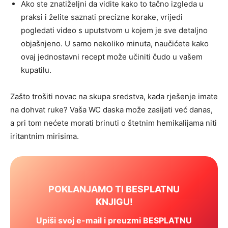
Ako ste znatiželjni da vidite kako to tačno izgleda u
praksi i želite saznati precizne korake, vrijedi
pogledati video s uputstvom u kojem je sve detaljno
objašnjeno. U samo nekoliko minuta, naučićete kako
ovaj jednostavni recept može učiniti čudo u vašem
kupatilu.
Zašto trošiti novac na skupa sredstva, kada rješenje imate
na dohvat ruke? Vaša WC daska može zasijati već danas,
a pri tom nećete morati brinuti o štetnim hemikalijama niti
iritantnim mirisima.
POKLANJAMO TI BESPLATNU
KNJIGU!
Upiši svoj e-mail i preuzmi BESPLATNU