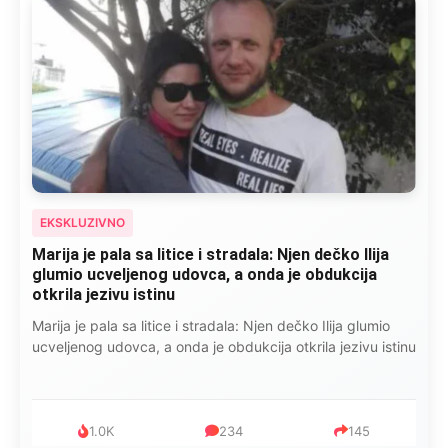
EKSKLUZIVNO
Kad se Marin suprug razbolio ona ga kupala,
pelene mu mijenjala: Jedno jutro je poslao po
čokoladu..
Kad se Marin suprug razbolio ona ga kupala, pelene mu
mijenjala: Jedno jutro je poslao po čokoladu..
999
321
234