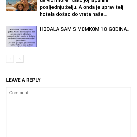
posljednju želju. A onda je upravitelj
hotela došao do vrata naše...
H0DALA SAM S M0MK0M 1O G0DINA..
LEAVE A REPLY