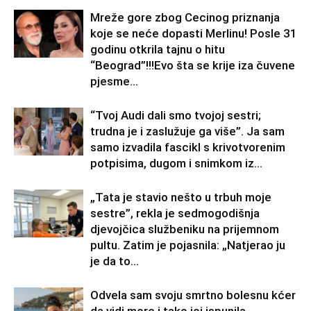
Mreže gore zbog Cecinog priznanja
koje se neće dopasti Merlinu! Posle 31
godinu otkrila tajnu o hitu
“Beograd”!!!Evo šta se krije iza čuvene
pjesme...
“Tvoj Audi dali smo tvojoj sestri;
trudna je i zaslužuje ga više”. Ja sam
samo izvadila fascikl s krivotvorenim
potpisima, dugom i snimkom iz...
„Tata je stavio nešto u trbuh moje
sestre”, rekla je sedmogodišnja
djevojčica službeniku na prijemnom
pultu. Zatim je pojasnila: „Natjerao ju
je da to...
Odvela sam svoju smrtno bolesnu kćer
da vidi more i tako joj ispunila