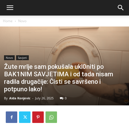
Home
Novo
Novo
Savjeti
Žute mrlje sam pokušala ukl0niti po
BAK1NIM SAVJETIMA i od tada nisam
radila drugačije: Čisti se savršeno i
potpuno lako!
By
Aida Konjevic
-
July 26, 2025
0