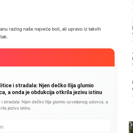
nu razlog naše najveće boli, ali upravo iz takvih
tak.
litice i stradala: Njen dečko Ilija glumio
, a onda je obdukcija otkrila jezivu istinu
ce i stradala: Njen dečko Ilija glumio ucveljenog udovca, a
ila jezivu istinu
45