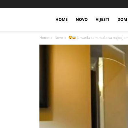
HOME
NOVO
VIJESTI
DOM 
Home
Novo
Uhvatila sam muža sa najboljom p