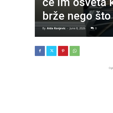
će im osveta k
brže nego što
By
Aida Konjevic
-
June 8, 2026
0
Ogl