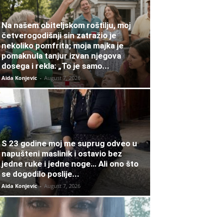
Na našem obiteljskom roštilju, moj
četverogodišnji sin zatražio je
nekoliko pomfrita; moja majka je
pomaknula tanjur izvan njegova
dosega i rekla: „To je samo...
Aida Konjevic
-
August 7, 2026
S 23 godine moj me suprug odveo u
napušteni maslinik i ostavio bez
jedne ruke i jedne noge… Ali ono što
se dogodilo poslije...
Aida Konjevic
-
August 7, 2026