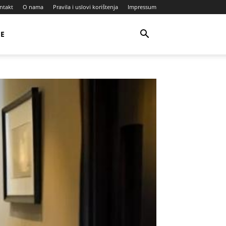
ntakt
O nama
Pravila i uslovi korištenja
Impressum
JE