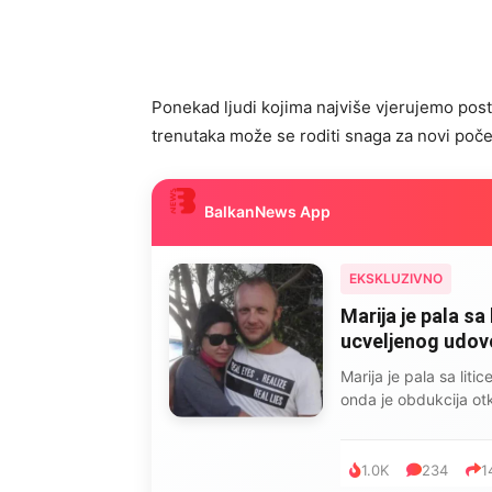
Ponekad ljudi kojima najviše vjerujemo posta
trenutaka može se roditi snaga za novi poče
BalkanNews App
EKSKLUZIVNO
Marija je pala sa 
ucveljenog udovca
Marija je pala sa liti
onda je obdukcija otkr
1.0K
234
1