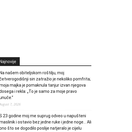
Najnovije
Na našem obiteljskom roštilju, moj
četverogodišnji sin zatražio je nekoliko pomfrita;
moja majka je pomaknula tanjur izvan njegova
dosega i rekla: „To je samo za moje pravo
unuče.”
August 7, 2026
S 23 godine moj me suprug odveo u napušteni
maslinik i ostavio bez jedne ruke i jedne noge… Ali
ono što se dogodilo poslije natjeralo je cijelu