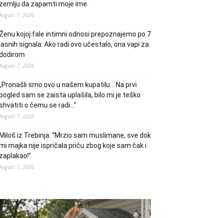
zemlju da zapamti moje ime.
August 7, 2026
Ženu kojoj fale intimni odnosi prepoznajemo po 7
jasnih signala: Ako radi ovo učestalo, ona vapi za
dodirom
August 7, 2026
„Pronašli smo ovo u našem kupatilu… Na prvi
pogled sam se zaista uplašila, bilo mi je teško
shvatiti o čemu se radi…”
August 7, 2026
Miloš iz Trebinja: “Mrzio sam muslimane, sve dok
mi majka nije ispričala priču zbog koje sam čak i
zaplakao!”
August 7, 2026