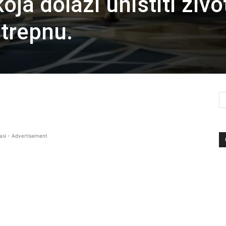
oja dolazi uništiti živo
 trepnu.
asi - Advertisement