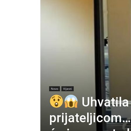
Novo
Vijesti
Uhvatila
prijateljicom…