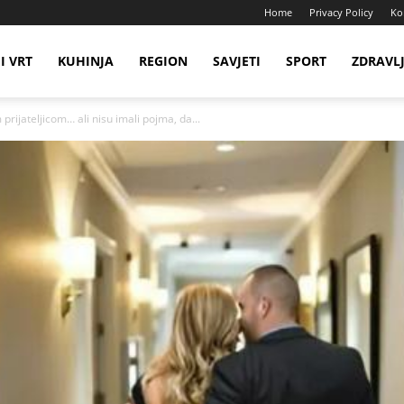
Home
Privacy Policy
Ko
I VRT
KUHINJA
REGION
SAVJETI
SPORT
ZDRAVL
rijateljicom… ali nisu imali pojma, da...