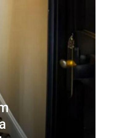
om
da