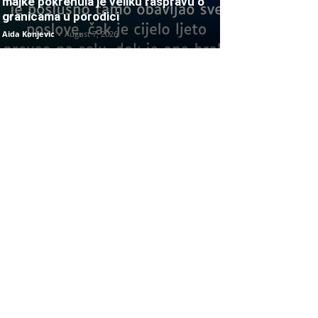
majke pokrenula je veliku raspravu o
granicama u porodici
Aida Konjevic
-
August 7, 2026