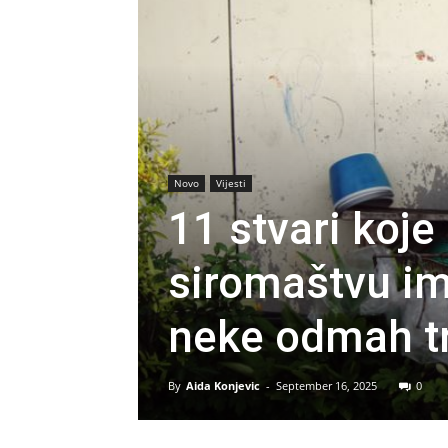
Novo
Vijesti
11 stvari koje 
siromaštvu im
neke odmah tr
By
Aida Konjevic
-
September 16, 2025
0