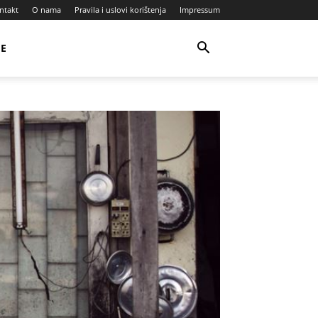
ntakt
O nama
Pravila i uslovi korištenja
Impressum
JE