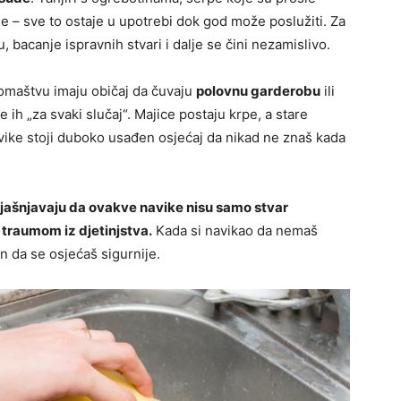
e – sve to ostaje u upotrebi dok god može poslužiti. Za
, bacanje ispravnih stvari i dalje se čini nezamislivo.
iromaštvu imaju običaj da čuvaju
polovnu garderobu
ili
 ih „za svaki slučaj“. Majice postaju krpe, a stare
avike stoji duboko usađen osjećaj da nikad ne znaš kada
objašnjavaju da ovakve navike nisu samo stvar
 traumom iz djetinjstva.
Kada si navikao da nemaš
n da se osjećaš sigurnije.