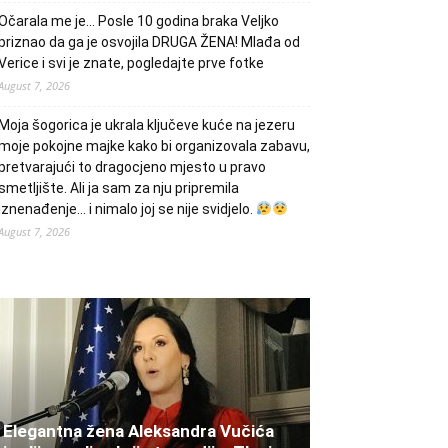
Očarala me je… Posle 10 godina braka Veljko
priznao da ga je osvojila DRUGA ŽENA! Mlađa od
Verice i svi je znate, pogledajte prve fotke
August 7, 2026
Moja šogorica je ukrala ključeve kuće na jezeru
moje pokojne majke kako bi organizovala zabavu,
pretvarajući to dragocjeno mjesto u pravo
smetljište. Ali ja sam za nju pripremila
iznenađenje… i nimalo joj se nije svidjelo.
August 7, 2026
Elegantna žena Aleksandra Vučića