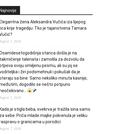
Najnovije
Elegantna žena Aleksandra Vučića iza lijepog
lica krije tragediju: Tko je tajanstvena Tamara
Vučić?
August 7, 2026
Osamdesetogodišnja starica došla je na
takmičenje talenata i zamolila za dozvolu da
otpeva svoju omiljenu pesmu, ali su joj se
voditeljka i žiri podsmehnuli i pokušali da je
oteraju sa bine. Samo nekoliko minuta kasnije,
međutim, dogodilo se nešto potpuno
neočekivano…
August 7, 2026
Kada je stigla beba, svekrva je tražila sina samo
za sebe: Priča mlade majke pokrenula je veliku
raspravu o granicama u porodici
August 7, 2026