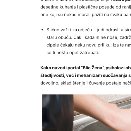
desetine kuhanja i plastične posude od ranij
one koji su nekad morali paziti na svaku paru
Slično važi i za odjeću. Ljudi odrasli u s
staru obuću. Čak i kada ih ne nose, zadrže
cipele čekaju neku novu priliku. Iza te n
će ti nešto opet zatrebati.
Kako navodi portal “Blic Žena”, psiholozi 
štedljivosti, već i mehanizam suočavanja s
dovoljno, skladištenje i čuvanje postaje nači