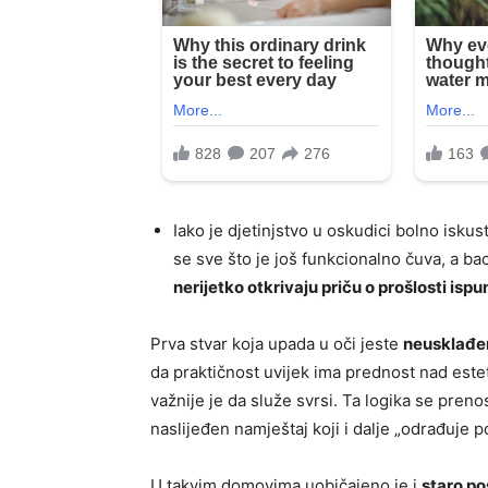
Iako je djetinjstvo u oskudici bolno iskus
se sve što je još funkcionalno čuva, a ba
nerijetko otkrivaju priču o prošlosti ispu
Prva stvar koja upada u oči jeste
neusklađe
da praktičnost uvijek ima prednost nad estet
važnije je da služe svrsi. Ta logika se preno
naslijeđen namještaj koji i dalje „odrađuje p
U takvim domovima uobičajeno je i
staro p