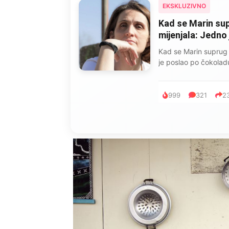
EKSKLUZIVNO
Kad se Marin sup
mijenjala: Jedno
Kad se Marin suprug 
je poslao po čokoladu
999
321
2