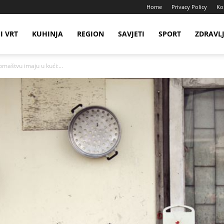
Home
Privacy Policy
Ko
I VRT
KUHINJA
REGION
SAVJETI
SPORT
ZDRAVL
romaštvu imaju u kući:...