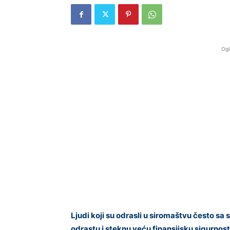
Ogl
Ljudi koji su odrasli u siromaštvu često s
odrastu i steknu veću finansijsku sigurnost