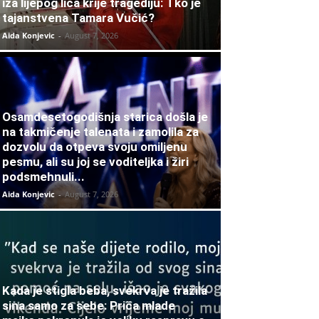
iza lijepog lica krije tragediju: Tko je
tajanstvena Tamara Vučić?
Aida Konjevic
-
August 7, 2026
Osamdesetogodišnja starica došla je
na takmičenje talenata i zamolila za
dozvolu da otpeva svoju omiljenu
pesmu, ali su joj se voditeljka i žiri
podsmehnuli...
Aida Konjevic
-
August 7, 2026
Kada je stigla beba, svekrva je tražila
sina samo za sebe: Priča mlade