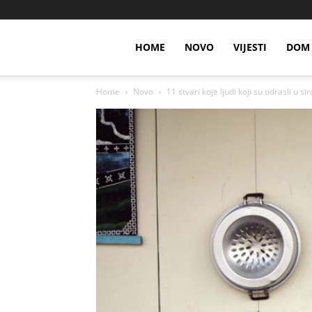
HOME
NOVO
VIJESTI
DOM 
Home
Novo
11 stvari koje ljudi koji su odrasli u si