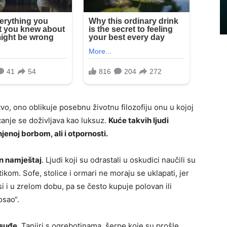
tvo, ono oblikuje posebnu životnu filozofiju onu u kojoj
canje se doživljava kao luksuz.
Kuće takvih ljudi
njenoj borbom, ali i otpornosti.
n namještaj
. Ljudi koji su odrastali u oskudici naučili su
ikom. Sofe, stolice i ormari ne moraju se uklapati, jer
si i u zrelom dobu, pa se često kupuje polovan ili
osao“.
osuđe
. Tanjiri s ogrebotinama, šerpe koje su prošle