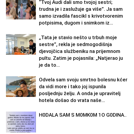
“Tvoj Audi dali smo tvojoj sestri;
trudna je i zaslužuje ga više”. Ja sam
samo izvadila fascikl s krivotvorenim
potpisima, dugom i snimkom iz...
„Tata je stavio nešto u trbuh moje
sestre”, rekla je sedmogodišnja
djevojčica službeniku na prijemnom
pultu. Zatim je pojasnila: „Natjerao ju
je da to...
Odvela sam svoju smrtno bolesnu kćer
da vidi more i tako joj ispunila
posljednju želju. A onda je upravitelj
hotela došao do vrata naše...
H0DALA SAM S M0MK0M 1O G0DINA..