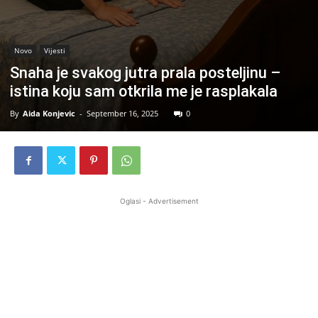
Novo
Vijesti
Snaha je svakog jutra prala posteljinu –
istina koju sam otkrila me je rasplakala
By
Aida Konjevic
-
September 16, 2025
0
Oglasi - Advertisement