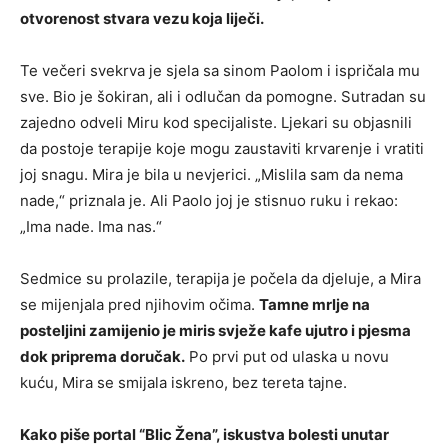
otvorenost stvara vezu koja liječi.
Te večeri svekrva je sjela sa sinom Paolom i ispričala mu
sve. Bio je šokiran, ali i odlučan da pomogne. Sutradan su
zajedno odveli Miru kod specijaliste. Ljekari su objasnili
da postoje terapije koje mogu zaustaviti krvarenje i vratiti
joj snagu. Mira je bila u nevjerici. „Mislila sam da nema
nade,“ priznala je. Ali Paolo joj je stisnuo ruku i rekao:
„Ima nade. Ima nas.“
Sedmice su prolazile, terapija je počela da djeluje, a Mira
se mijenjala pred njihovim očima.
Tamne mrlje na
posteljini zamijenio je miris svježe kafe ujutro i pjesma
dok priprema doručak.
Po prvi put od ulaska u novu
kuću, Mira se smijala iskreno, bez tereta tajne.
Kako piše portal “Blic Žena”, iskustva bolesti unutar