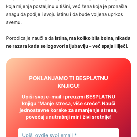
koja mijenja posteljinu u tišini, već žena koja je pronašla
snagu da podijeli svoju istinu i da bude voljena uprkos
svemu.
Porodica je naučila da
istina, ma koliko bila bolna, nikada
ne razara kada se izgovori s ljubavlju – već spaja i liječi.
POKLANJAMO TI BESPLATNU
KNJIGU!
Upiši svoj e-mail i preuzmi BESPLATNU
knjigu "Manje stresa, više sreće". Nauči
jednostavne korake za smanjenje stresa,
povećaj unutrašnji mir i živi sretnije!