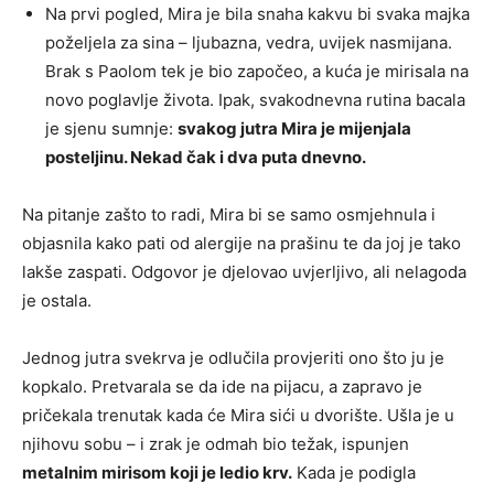
Na prvi pogled, Mira je bila snaha kakvu bi svaka majka
poželjela za sina – ljubazna, vedra, uvijek nasmijana.
Brak s Paolom tek je bio započeo, a kuća je mirisala na
novo poglavlje života. Ipak, svakodnevna rutina bacala
je sjenu sumnje:
svakog jutra Mira je mijenjala
posteljinu. Nekad čak i dva puta dnevno.
Na pitanje zašto to radi, Mira bi se samo osmjehnula i
objasnila kako pati od alergije na prašinu te da joj je tako
lakše zaspati. Odgovor je djelovao uvjerljivo, ali nelagoda
je ostala.
Jednog jutra svekrva je odlučila provjeriti ono što ju je
kopkalo. Pretvarala se da ide na pijacu, a zapravo je
pričekala trenutak kada će Mira sići u dvorište. Ušla je u
njihovu sobu – i zrak je odmah bio težak, ispunjen
metalnim mirisom koji je ledio krv.
Kada je podigla