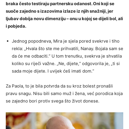
braka često testiraju partnersku odanost. Oni koji se
suoče zajedno s izazovima izlaze iz njih snažniji, jer
ljubav dobija novu dimenziju – onu u kojoj se dijeli bol, ali
i pobjeda.
Jednog popodneva, Mira je sjela pored svekrve i tiho
rekla: „Hvala što ste me prihvatili, Nanay. Bojala sam se
da će me odbaciti.“ U tom trenutku, svekrva je shvatila
koliko su riječi važne. „Ne, dijete,“ odgovorila je, „ti si
sada moje dijete. I uvijek ćeš imati dom.“
Za Paola, to je bila potvrda da su kroz bolest pronašli
pravu snagu. Nisu bili samo muž i žena, već porodica koja
se zajedno bori protiv svega što život donese.