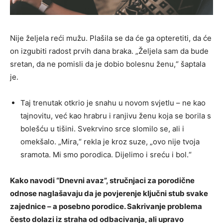
Nije željela reći mužu. Plašila se da će ga opteretiti, da će
on izgubiti radost prvih dana braka. „Željela sam da bude
sretan, da ne pomisli da je dobio bolesnu ženu,“ šaptala
je.
Taj trenutak otkrio je snahu u novom svjetlu – ne kao
tajnovitu, već kao hrabru i ranjivu ženu koja se borila s
bolešću u tišini. Svekrvino srce slomilo se, ali i
omekšalo. „Mira,“ rekla je kroz suze, „ovo nije tvoja
sramota. Mi smo porodica. Dijelimo i sreću i bol.“
Kako navodi “Dnevni avaz”, stručnjaci za porodične
odnose naglašavaju da je povjerenje ključni stub svake
zajednice – a posebno porodice. Sakrivanje problema
često dolazi iz straha od odbacivanja, ali upravo