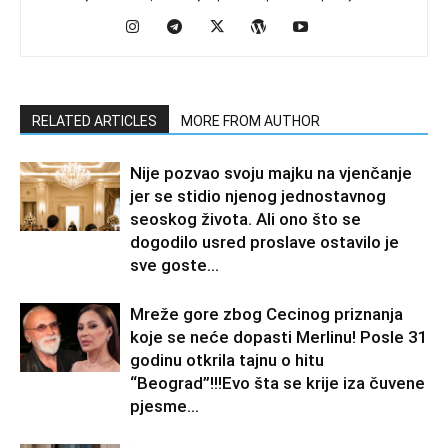
RELATED ARTICLES
MORE FROM AUTHOR
Nije pozvao svoju majku na vjenčanje
jer se stidio njenog jednostavnog
seoskog života. Ali ono što se
dogodilo usred proslave ostavilo je
sve goste...
Mreže gore zbog Cecinog priznanja
koje se neće dopasti Merlinu! Posle 31
godinu otkrila tajnu o hitu
“Beograd”!!!Evo šta se krije iza čuvene
pjesme...