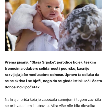
Prema pisanju “Glasa Srpske”, porodice koje u teškim
trenucima odaberu solidarnost i podršku, kasnije
razvijaju jače međusobne odnose. Upravo ta odluka da
se ne skriva i ne bježi, nego da se gleda istini u oči, često
donosi novi početak.
Na kraju, priča koja je započela sumnjom i tugom završila
se prihvatanjem i ljubavlju. Mira više nije bila djevojka