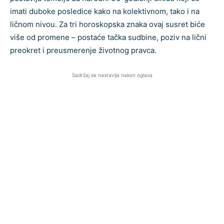
imati duboke posledice kako na kolektivnom, tako i na
ličnom nivou. Za tri horoskopska znaka ovaj susret biće
više od promene – postaće tačka sudbine, poziv na lični
preokret i preusmerenje životnog pravca.
Sadržaj se nastavlja nakon oglasa