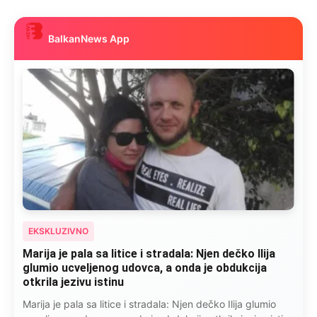
BalkanNews App
EKSKLUZIVNO
Marija je pala sa litice i stradala: Njen dečko Ilija
glumio ucveljenog udovca, a onda je obdukcija
otkrila jezivu istinu
Marija je pala sa litice i stradala: Njen dečko Ilija glumio