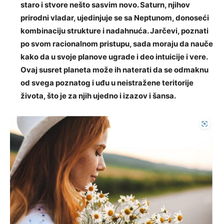
staro i stvore nešto sasvim novo. Saturn, njihov
prirodni vladar, ujedinjuje se sa Neptunom, donoseći
kombinaciju strukture i nadahnuća. Jarčevi, poznati
po svom racionalnom pristupu, sada moraju da nauče
kako da u svoje planove ugrade i deo intuicije i vere.
Ovaj susret planeta može ih naterati da se odmaknu
od svega poznatog i uđu u neistražene teritorije
života, što je za njih ujedno i izazov i šansa.