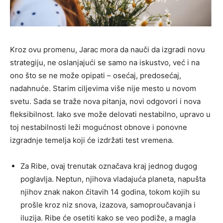
Kroz ovu promenu, Jarac mora da nauči da izgradi novu
strategiju, ne oslanjajući se samo na iskustvo, već i na
ono što se ne može opipati – osećaj, predosećaj,
nadahnuće. Starim ciljevima više nije mesto u novom
svetu. Sada se traže nova pitanja, novi odgovori i nova
fleksibilnost. Iako sve može delovati nestabilno, upravo u
toj nestabilnosti leži mogućnost obnove i ponovne
izgradnje temelja koji će izdržati test vremena.
Za Ribe, ovaj trenutak označava kraj jednog dugog
poglavlja. Neptun, njihova vladajuća planeta, napušta
njihov znak nakon čitavih 14 godina, tokom kojih su
prošle kroz niz snova, izazova, samoproučavanja i
iluzija. Ribe će osetiti kako se veo podiže, a magla