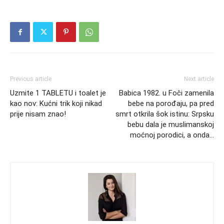
Previous article
Next article
Uzmite 1 TABLETU i toalet je
Babica 1982. u Foči zamenila
kao nov: Kućni trik koji nikad
bebe na porođaju, pa pred
prije nisam znao!
smrt otkrila šok istinu: Srpsku
bebu dala je muslimanskoj
moćnoj porodici, a onda…