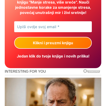
knjigu "Manje stresa, više sreće". Nauči
jednostavne korake za smanjenje stresa,
povećaj unutrašnji mir i živi sretnije!
Jedan klik do tvoje knjige i novih prilika!