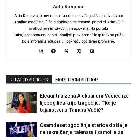
Aida Konjevic
Aida Konjević je novinarka i urednica s višegodišnjim iskustvom
u online medijima. Piše o društvenim temama, porodici, zdravlju i
svakodnevnim životnim izazovima. Na portalu
kuhajtesanama.net nastoji donijeti provjerene i inspirativne priče
koje informišu, educiraju i pokreću pozitivne promjene.
RELATED ARTICLES
MORE FROM AUTHOR
Elegantna žena Aleksandra Vučića iza
lijepog lica krije tragediju: Tko je
tajanstvena Tamara Vučić?
Osamdesetogodišnja starica došla je
na takmičenje talenata i zamolila za