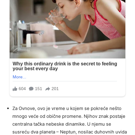
Za Ovnove, ovo je vreme u kojem se pokreće nešto
mnogo veće od obične promene. Njihov znak postaje
centralna tačka nebeske dinamike. U njemu se
susreću dva planeta – Neptun, nosilac duhovnih uvida