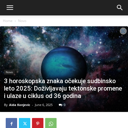
Home
Novo
Novo
3 horoskopska znaka očekuje sudbinsko
leto 2025: Doživljavaju tektonske promene
i ulaze u ciklus od 36 godina
By
Aida Konjevic
-
June 6, 2025
0