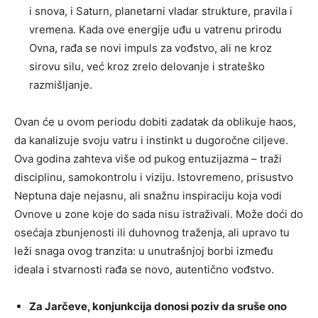
i snova, i Saturn, planetarni vladar strukture, pravila i
vremena. Kada ove energije uđu u vatrenu prirodu
Ovna, rađa se novi impuls za vođstvo, ali ne kroz
sirovu silu, već kroz zrelo delovanje i strateško
razmišljanje.
Ovan će u ovom periodu dobiti zadatak da oblikuje haos,
da kanalizuje svoju vatru i instinkt u dugoročne ciljeve.
Ova godina zahteva više od pukog entuzijazma – traži
disciplinu, samokontrolu i viziju. Istovremeno, prisustvo
Neptuna daje nejasnu, ali snažnu inspiraciju koja vodi
Ovnove u zone koje do sada nisu istraživali. Može doći do
osećaja zbunjenosti ili duhovnog traženja, ali upravo tu
leži snaga ovog tranzita: u unutrašnjoj borbi između
ideala i stvarnosti rađa se novo, autentično vođstvo.
Za Jarčeve, konjunkcija donosi poziv da sruše ono