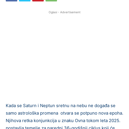
Oglasi - Advertisement
Kada se Saturn i Neptun sretnu na nebu ne događa se
samo astrološka promena otvara se potpuno nova epoha.
Njihova retka konjunkcija u znaku Ovna tokom leta 2025.
postavlja temelje za naredni 36-godišnji ciklus koji će