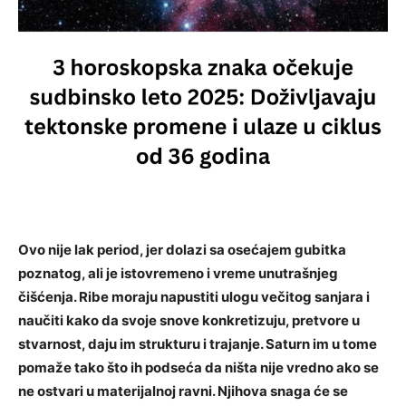
Ovo nije lak period, jer dolazi sa osećajem gubitka
poznatog, ali je istovremeno i vreme unutrašnjeg
čišćenja. Ribe moraju napustiti ulogu večitog sanjara i
naučiti kako da svoje snove konkretizuju, pretvore u
stvarnost, daju im strukturu i trajanje. Saturn im u tome
pomaže tako što ih podseća da ništa nije vredno ako se
ne ostvari u materijalnoj ravni. Njihova snaga će se