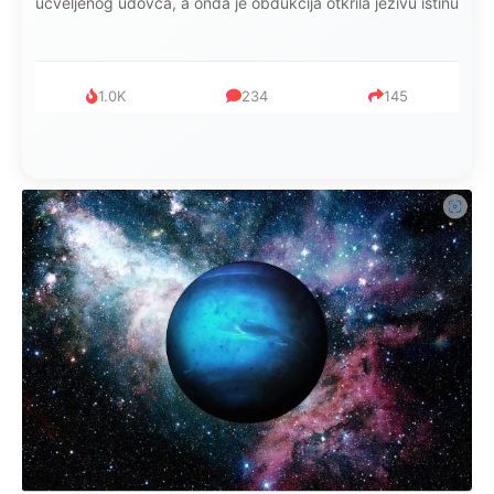
ucveljenog udovca, a onda je obdukcija otkrila jezivu istinu
1.0K
234
145