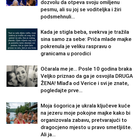
dozvolu da otpeva svoju omiljenu
pesmu, ali su joj se voditeljka i žiri
podsmehnuli...
Kada je stigla beba, svekrva je tražila
sina samo za sebe: Priča mlade majke
pokrenula je veliku raspravu o
granicama u porodici
Očarala me je… Posle 10 godina braka
Veljko priznao da ga je osvojila DRUGA
ŽENA! Mlađa od Verice i svi je znate,
pogledajte prve...
Moja šogorica je ukrala ključeve kuće
na jezeru moje pokojne majke kako bi
organizovala zabavu, pretvarajući to
dragocjeno mjesto u pravo smetljište.
Ali ja...