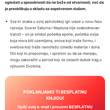
ogledati u sposobnosti da ne beže od stvarnosti, već da
je preoblikuju u skladu sa sopstvenom dušom.
Sva tri znaka u ovoj astrološkoj igri ulaze u novu fazu
razvoja. Susret Saturna i Neptuna nije svakodnevan
tranzit – on je simbol početka epohe, početka vizije
koja mora biti uzemljena, snova koji traže formu, i
svetova koji traže ravnotežu između materije i duha.
Oni koji to prepoznaju, i spremni su da se menjaju,
mogu zakoračiti u period koji će ostaviti dubok trag u
njihovim životima.
POKLANJAMO TI BESPLATNU
KNJIGU!
Upiši svoj e-mail i preuzmi BESPLATNU