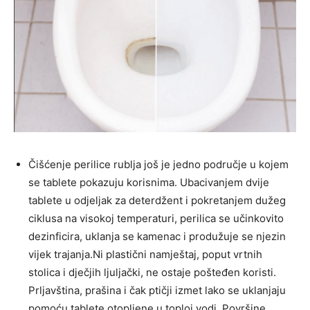
Čišćenje perilice rublja još je jedno područje u kojem
se tablete pokazuju korisnima. Ubacivanjem dvije
tablete u odjeljak za deterdžent i pokretanjem dužeg
ciklusa na visokoj temperaturi, perilica se učinkovito
dezinficira, uklanja se kamenac i produžuje se njezin
vijek trajanja.Ni plastični namještaj, poput vrtnih
stolica i dječjih ljuljački, ne ostaje pošteđen koristi.
Prljavština, prašina i čak ptičji izmet lako se uklanjaju
pomoću tablete otopljene u toploj vodi. Površine