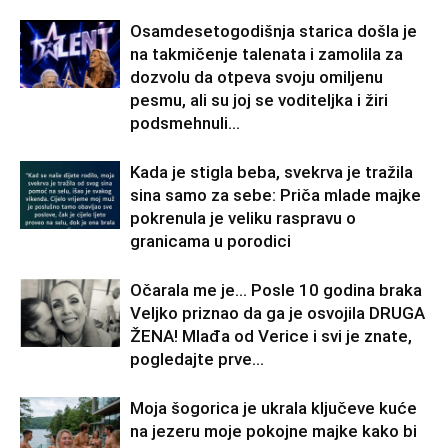
Osamdesetogodišnja starica došla je
na takmičenje talenata i zamolila za
dozvolu da otpeva svoju omiljenu
pesmu, ali su joj se voditeljka i žiri
podsmehnuli...
Kada je stigla beba, svekrva je tražila
sina samo za sebe: Priča mlade majke
pokrenula je veliku raspravu o
granicama u porodici
Očarala me je… Posle 10 godina braka
Veljko priznao da ga je osvojila DRUGA
ŽENA! Mlađa od Verice i svi je znate,
pogledajte prve...
Moja šogorica je ukrala ključeve kuće
na jezeru moje pokojne majke kako bi