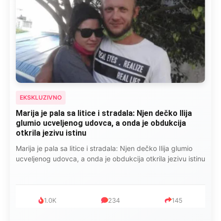
EKSKLUZIVNO
Marija je pala sa litice i stradala: Njen dečko Ilija
glumio ucveljenog udovca, a onda je obdukcija
otkrila jezivu istinu
Marija je pala sa litice i stradala: Njen dečko Ilija glumio
ucveljenog udovca, a onda je obdukcija otkrila jezivu istinu
1.0K
234
145