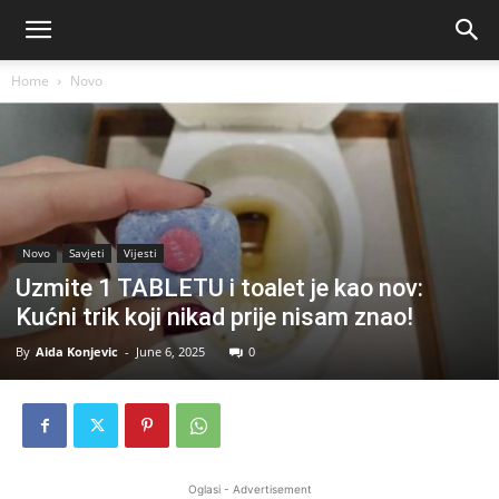
Home
Novo
Novo
Savjeti
Vijesti
Uzmite 1 TABLETU i toalet je kao nov:
Kućni trik koji nikad prije nisam znao!
By
Aida Konjevic
-
June 6, 2025
0
Oglasi - Advertisement