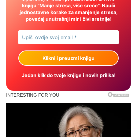
knjigu "Manje stresa, više sreće". Nauči
jednostavne korake za smanjenje stresa,
povećaj unutrašnji mir i živi sretnije!
Jedan klik do tvoje knjige i novih prilika!