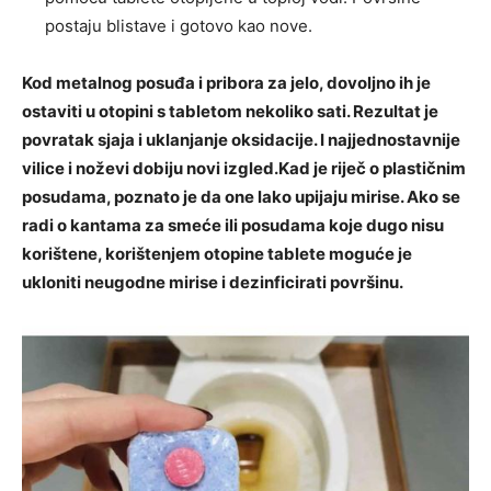
postaju blistave i gotovo kao nove.
Kod metalnog posuđa i pribora za jelo, dovoljno ih je
ostaviti u otopini s tabletom nekoliko sati. Rezultat je
povratak sjaja i uklanjanje oksidacije. I najjednostavnije
vilice i noževi dobiju novi izgled.Kad je riječ o plastičnim
posudama, poznato je da one lako upijaju mirise. Ako se
radi o kantama za smeće ili posudama koje dugo nisu
korištene, korištenjem otopine tablete moguće je
ukloniti neugodne mirise i dezinficirati površinu.