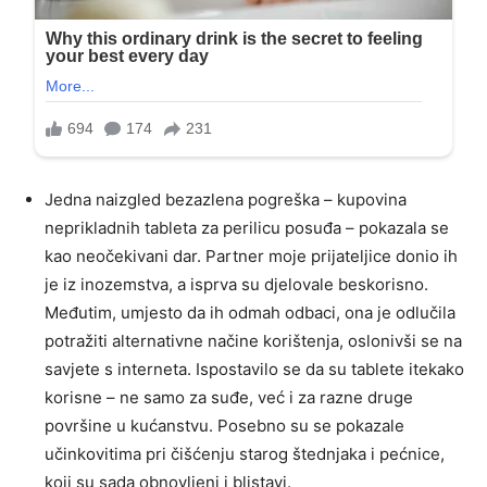
Jedna naizgled bezazlena pogreška – kupovina
neprikladnih tableta za perilicu posuđa – pokazala se
kao neočekivani dar. Partner moje prijateljice donio ih
je iz inozemstva, a isprva su djelovale beskorisno.
Međutim, umjesto da ih odmah odbaci, ona je odlučila
potražiti alternativne načine korištenja, oslonivši se na
savjete s interneta. Ispostavilo se da su tablete itekako
korisne – ne samo za suđe, već i za razne druge
površine u kućanstvu. Posebno su se pokazale
učinkovitima pri čišćenju starog štednjaka i pećnice,
koji su sada obnovljeni i blistavi.