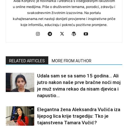
Aida Konjević je novinarka i urednica s višegodišnjim iskustvom
u online medijima. Piše o društvenim temama, porodici, zdravlju i
svakodnevnim životnim izazovima. Na portalu
kuhajtesanama.net nastoji donijeti provjerene i inspirativne priče
koje informišu, educiraju i pokreću pozitivne promjene.
RELATED ARTICLES
MORE FROM AUTHOR
Udala sam se sa samo 15 godina… Ali
jutro nakon naše prve bračne noći moj
je muž svima rekao da nisam djevica i
napustio...
Elegantna žena Aleksandra Vučića iza
lijepog lica krije tragediju: Tko je
tajanstvena Tamara Vučić?