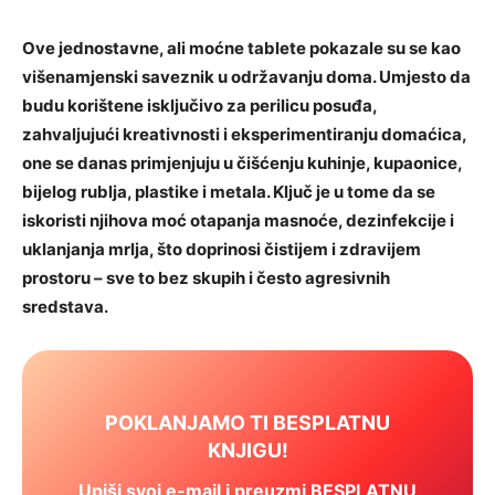
Ove jednostavne, ali moćne tablete pokazale su se kao
višenamjenski saveznik u održavanju doma. Umjesto da
budu korištene isključivo za perilicu posuđa,
zahvaljujući kreativnosti i eksperimentiranju domaćica,
one se danas primjenjuju u čišćenju kuhinje, kupaonice,
bijelog rublja, plastike i metala. Ključ je u tome da se
iskoristi njihova moć otapanja masnoće, dezinfekcije i
uklanjanja mrlja, što doprinosi čistijem i zdravijem
prostoru – sve to bez skupih i često agresivnih
sredstava.
POKLANJAMO TI BESPLATNU
KNJIGU!
Upiši svoj e-mail i preuzmi BESPLATNU