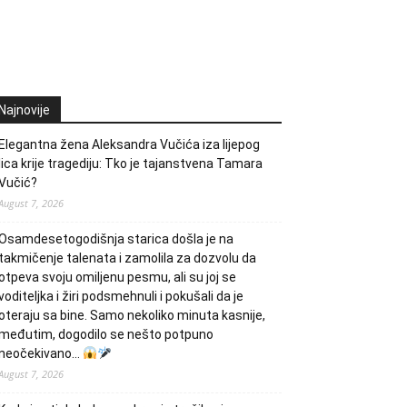
Najnovije
Elegantna žena Aleksandra Vučića iza lijepog
lica krije tragediju: Tko je tajanstvena Tamara
Vučić?
August 7, 2026
Osamdesetogodišnja starica došla je na
takmičenje talenata i zamolila za dozvolu da
otpeva svoju omiljenu pesmu, ali su joj se
voditeljka i žiri podsmehnuli i pokušali da je
oteraju sa bine. Samo nekoliko minuta kasnije,
međutim, dogodilo se nešto potpuno
neočekivano…
August 7, 2026