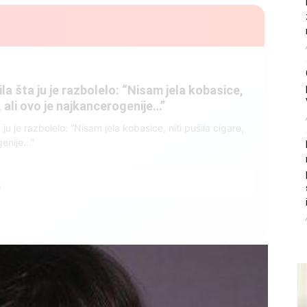
litice i stradala: Njen dečko Ilija glumio
, a onda je obdukcija otkrila jezivu istinu
ce i stradala: Njen dečko Ilija glumio ucveljenog udovca, a
ila jezivu istinu
45