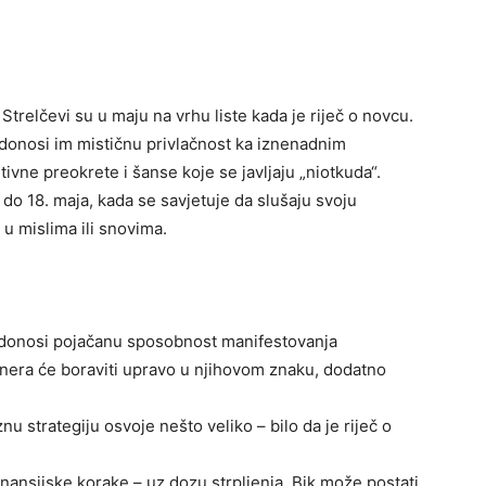
Strelčevi su u maju na vrhu liste kada je riječ o novcu.
donosi im mističnu privlačnost ka iznenadnim
ivne preokrete i šanse koje se javljaju „niotkuda“.
 do 18. maja, kada se savjetuje da slušaju svoju
u u mislima ili snovima.
j donosi pojačanu sposobnost manifestovanja
nera će boraviti upravo u njihovom znaku, dodatno
nu strategiju osvoje nešto veliko – bilo da je riječ o
finansijske korake – uz dozu strpljenja, Bik može postati