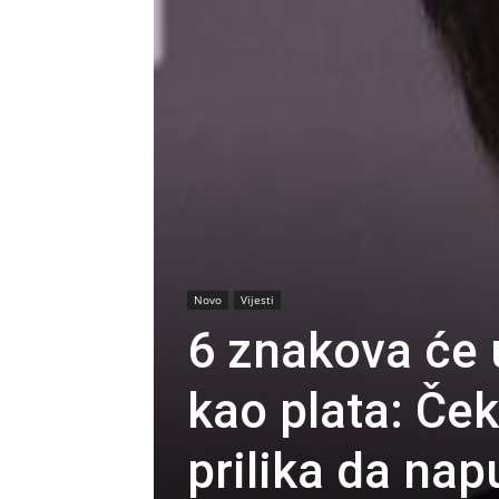
Novo
Vijesti
6 znakova će 
kao plata: Ček
prilika da na