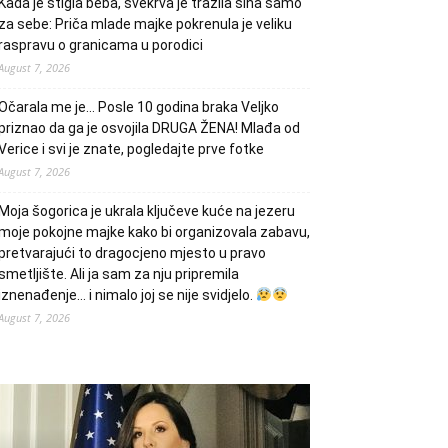
Kada je stigla beba, svekrva je tražila sina samo
za sebe: Priča mlade majke pokrenula je veliku
raspravu o granicama u porodici
August 7, 2026
Očarala me je… Posle 10 godina braka Veljko
priznao da ga je osvojila DRUGA ŽENA! Mlađa od
Verice i svi je znate, pogledajte prve fotke
August 7, 2026
Moja šogorica je ukrala ključeve kuće na jezeru
moje pokojne majke kako bi organizovala zabavu,
pretvarajući to dragocjeno mjesto u pravo
smetljište. Ali ja sam za nju pripremila
iznenađenje… i nimalo joj se nije svidjelo.
August 7, 2026