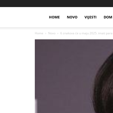
HOME
NOVO
VIJESTI
DOM 
Home
Novo
6 znakova će u maju 2025. imati para k