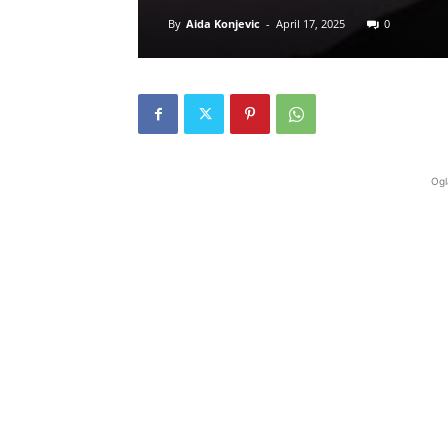
By
Aida Konjevic
-
April 17, 2025
0
Ogl