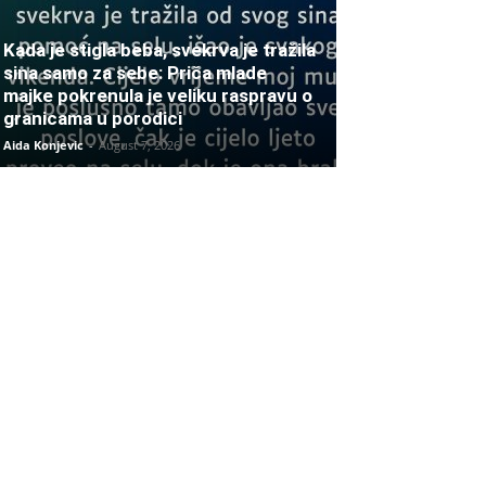
Kada je stigla beba, svekrva je tražila
sina samo za sebe: Priča mlade
majke pokrenula je veliku raspravu o
granicama u porodici
Aida Konjevic
-
August 7, 2026