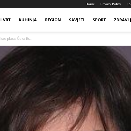
Home
Privacy Policy
Ko
I VRT
KUHINJA
REGION
SAVJETI
SPORT
ZDRAVL
ao plata: Čeka ih...