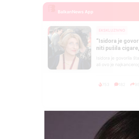
BalkanNews App
EKSKLUZIVNO
Marija je pala sa 
ucveljenog udovca
Marija je pala sa liti
onda je obdukcija otkr
1.0K
234
1