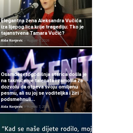
Elegantna žena Aleksandra Vučića
iza lijepog lica krije tragediju: Tko je
tajanstvena Tamara Vučić?
Aida Konjevic
-
August 7, 2026
Osamdesetogodišnja starica došla je
na takmičenje talenata i zamolila za
dozvolu da otpeva svoju omiljenu
pesmu, ali su joj se voditeljka i žiri
podsmehnuli...
Aida Konjevic
-
August 7, 2026