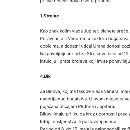
prilive novca i nove izvore prihoda.
1. Strelac
Kao znak kojim vlada Jupiter, planeta sreće, 
Poravnanje s Venerom u sektoru bogatstva 
dobicima, a dodatni uticaj Urana donosi pozit
Najpovoljniji period za Strelčeve biće od 12.
intuiciju i prate brojeve koji im se ponavljaj
4.Bik
Za Bikove, kojima takođe vlada Venera, ma
materijalnog bogatstva. U ovom mjesecu Ve
pojačana uticajem Plutona i Jupitera.
Bikovi imaju priliku da kroz upornost i preciz
lutriji, nasljedstvu ili poslovnoj ponudi.
Period od 8. do 15. maja je najpogodniji za 