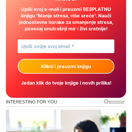
Upiši svoj e-mail i preuzmi BESPLATNU
knjigu "Manje stresa, više sreće". Nauči
jednostavne korake za smanjenje stresa,
povećaj unutrašnji mir i živi sretnije!
Jedan klik do tvoje knjige i novih prilika!