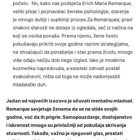
počelo. No, kako nas podsjeća Erich Maria Remarque,
veliki pisac i poznavalac ženske psihologije, starenje
je mnogo dublji i suptilniji proces.Za Remarquea, pravi
znakovi starosti ne dolaze iz ogledala, već iz načina na
koji se osoba ponaša. Prema njemu, žene često
pokušavaju prikriti svoje godine raznim strategijama,
ne shvaćajući da ponašanje i stav prema životu mnogo
više odaju nečiju dob nego izgled. Iako je moderna
kozmetika napredovala, a estetski zahvati postali
svakodnevni, ništa od toga ne može nadomjestiti
mladalački duh.
Jedan od najvećih izazova je očuvati mentalnu mladost.
Remarque savjetuje ženama da se ne stide svojih
godina, već da ih prigrle. Samopouzdanje, dostojanstvo
i iskrenost mnogo su privlačniji od pokušaja skrivanja
stvarnosti. Takođe, važno je njegovati glas, prestati