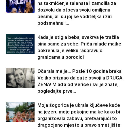
na takmičenje talenata i zamolila za
dozvolu da otpeva svoju omiljenu
pesmu, ali su joj se voditeljka i žiri
podsmehnuli...
Kada je stigla beba, svekrva je tražila
sina samo za sebe: Priča mlade majke
pokrenula je veliku raspravu o
granicama u porodici
Očarala me je… Posle 10 godina braka
Veljko priznao da ga je osvojila DRUGA
ŽENA! Mlađa od Verice i svi je znate,
pogledajte prve...
Moja šogorica je ukrala ključeve kuće
na jezeru moje pokojne majke kako bi
organizovala zabavu, pretvarajući to
dragocjeno mjesto u pravo smetljište.