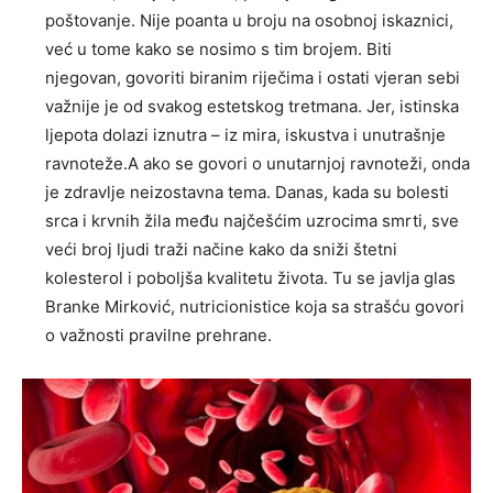
poštovanje. Nije poanta u broju na osobnoj iskaznici,
već u tome kako se nosimo s tim brojem. Biti
njegovan, govoriti biranim riječima i ostati vjeran sebi
važnije je od svakog estetskog tretmana. Jer, istinska
ljepota dolazi iznutra – iz mira, iskustva i unutrašnje
ravnoteže.A ako se govori o unutarnjoj ravnoteži, onda
je zdravlje neizostavna tema. Danas, kada su bolesti
srca i krvnih žila među najčešćim uzrocima smrti, sve
veći broj ljudi traži načine kako da sniži štetni
kolesterol i poboljša kvalitetu života. Tu se javlja glas
Branke Mirković, nutricionistice koja sa strašću govori
o važnosti pravilne prehrane.