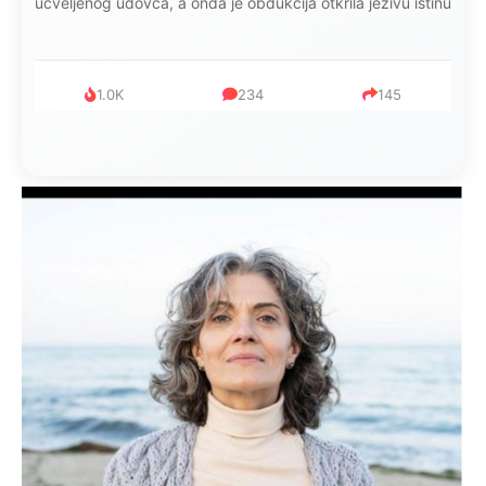
ucveljenog udovca, a onda je obdukcija otkrila jezivu istinu
1.0K
234
145