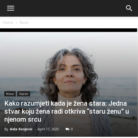
Home
Novo
Novo
Vijesti
Kako razumjeti kada je žena stara: Jedna
stvar koju žena radi otkriva “staru ženu” u
njenom srcu
By
Aida Konjevic
-
April 17, 2025
0