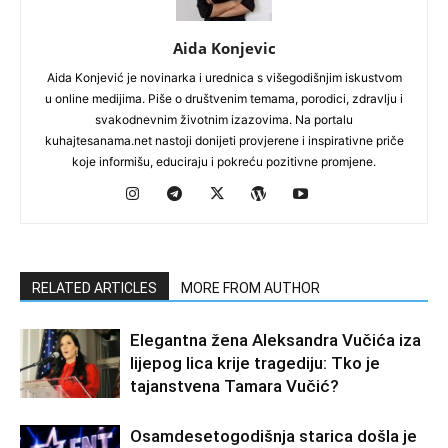
Aida Konjevic
Aida Konjević je novinarka i urednica s višegodišnjim iskustvom
u online medijima. Piše o društvenim temama, porodici, zdravlju i
svakodnevnim životnim izazovima. Na portalu
kuhajtesanama.net nastoji donijeti provjerene i inspirativne priče
koje informišu, educiraju i pokreću pozitivne promjene.
RELATED ARTICLES
MORE FROM AUTHOR
Elegantna žena Aleksandra Vučića iza
lijepog lica krije tragediju: Tko je
tajanstvena Tamara Vučić?
Osamdesetogodišnja starica došla je