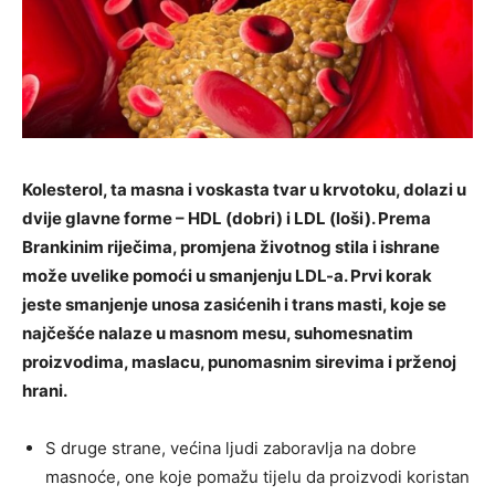
Kolesterol, ta masna i voskasta tvar u krvotoku, dolazi u
dvije glavne forme – HDL (dobri) i LDL (loši). Prema
Brankinim riječima, promjena životnog stila i ishrane
može uvelike pomoći u smanjenju LDL-a. Prvi korak
jeste smanjenje unosa zasićenih i trans masti, koje se
najčešće nalaze u masnom mesu, suhomesnatim
proizvodima, maslacu, punomasnim sirevima i prženoj
hrani.
S druge strane, većina ljudi zaboravlja na dobre
masnoće, one koje pomažu tijelu da proizvodi koristan