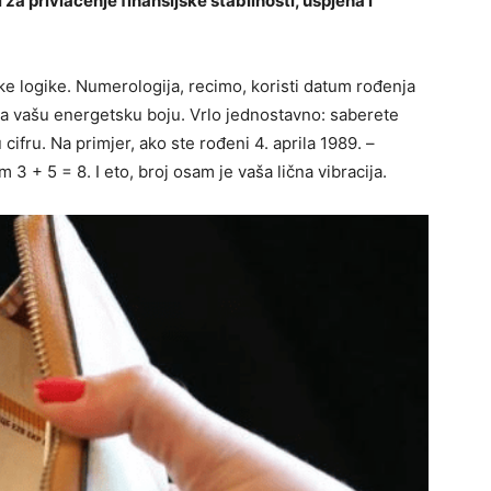
a privlačenje finansijske stabilnosti, uspjeha i
ke logike. Numerologija, recimo, koristi datum rođenja
ašla vašu energetsku boju. Vrlo jednostavno: saberete
cifru. Na primjer, ako ste rođeni 4. aprila 1989. –
m 3 + 5 = 8. I eto, broj osam je vaša lična vibracija.