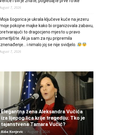
Verice i svi je znate, pogledajte prve fotke
August 7, 2026
Moja šogorica je ukrala ključeve kuće na jezeru
moje pokojne majke kako bi organizovala zabavu,
pretvarajući to dragocjeno mjesto u pravo
smetljište. Ali ja sam za nju pripremila
iznenađenje… i nimalo joj se nije svidjelo.
August 7, 2026
Elegantna žena Aleksandra Vučića
iza lijepog lica krije tragediju: Tko je
tajanstvena Tamara Vučić?
Aida Konjevic
-
August 7, 2026