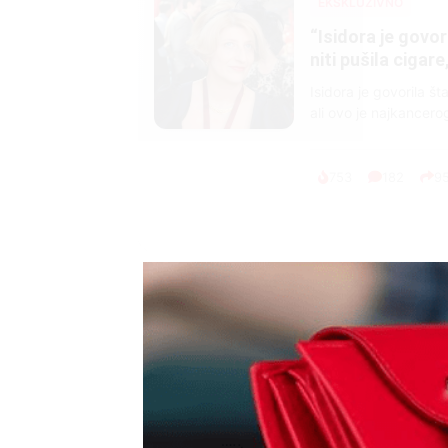
EKSKLUZIVNO
Marija je pala sa 
ucveljenog udovca
Marija je pala sa liti
onda je obdukcija otkr
1.0K
234
1