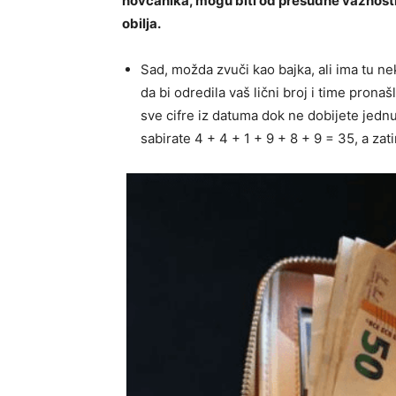
novčanika, mogu biti od presudne važnosti z
obilja.
Sad, možda zvuči kao bajka, ali ima tu ne
da bi odredila vaš lični broj i time pron
sve cifre iz datuma dok ne dobijete jednu 
sabirate 4 + 4 + 1 + 9 + 8 + 9 = 35, a zati