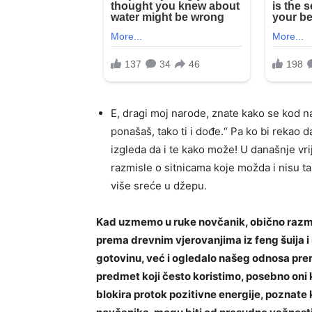
E, dragi moj narode, znate kako se kod 
ponašaš, tako ti i dođe.“ Pa ko bi rekao 
izgleda da i te kako može! U današnje vri
razmisle o sitnicama koje možda i nisu ta
više sreće u džepu.
Kad uzmemo u ruke novčanik, obično razmiš
prema drevnim vjerovanjima iz feng šuija i
gotovinu, već i ogledalo našeg odnosa prem
predmet koji često koristimo, posebno oni k
blokira protok pozitivne energije, poznate ka