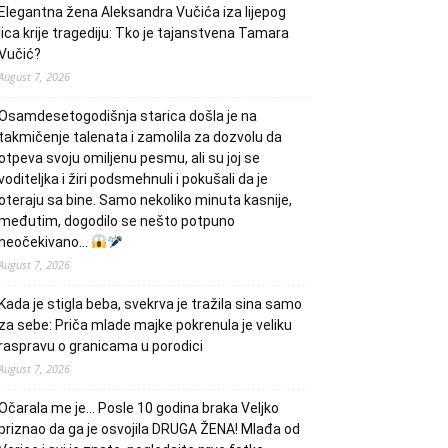
Elegantna žena Aleksandra Vučića iza lijepog
lica krije tragediju: Tko je tajanstvena Tamara
Vučić?
August 7, 2026
Osamdesetogodišnja starica došla je na
takmičenje talenata i zamolila za dozvolu da
otpeva svoju omiljenu pesmu, ali su joj se
voditeljka i žiri podsmehnuli i pokušali da je
oteraju sa bine. Samo nekoliko minuta kasnije,
međutim, dogodilo se nešto potpuno
neočekivano…
August 7, 2026
Kada je stigla beba, svekrva je tražila sina samo
za sebe: Priča mlade majke pokrenula je veliku
raspravu o granicama u porodici
August 7, 2026
Očarala me je… Posle 10 godina braka Veljko
priznao da ga je osvojila DRUGA ŽENA! Mlađa od