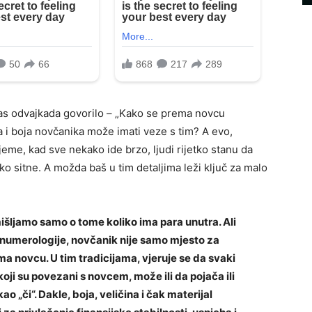
nas odvajkada govorilo – „Kako se prema novcu
da i boja novčanika može imati veze s tim? A evo,
jeme, kad sve nekako ide brzo, ljudi rijetko stanu da
ko sitne. A možda baš u tim detaljima leži ključ za malo
ljamo samo o tome koliko ima para unutra. Ali
 numerologije, novčanik nije samo mjesto za
a novcu. U tim tradicijama, vjeruje se da svaki
oji su povezani s novcem, može ili da pojača ili
o „či“. Dakle, boja, veličina i čak materijal