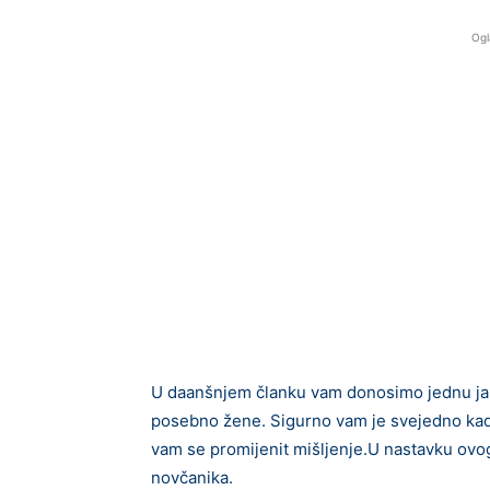
Ogl
U daanšnjem članku vam donosimo jednu jako
posebno žene. Sigurno vam je svejedno kad 
vam se promijenit mišljenje.U nastavku ovog 
novčanika.