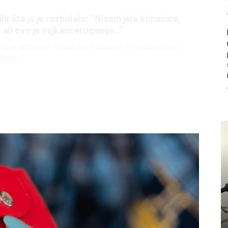
litice i stradala: Njen dečko Ilija glumio
, a onda je obdukcija otkrila jezivu istinu
ce i stradala: Njen dečko Ilija glumio ucveljenog udovca, a
ila jezivu istinu
45