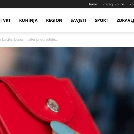
Home
Privacy Policy
Ko
I VRT
KUHINJA
REGION
SAVJETI
SPORT
ZDRAVL
a bacite: Datum rođenja određuje...