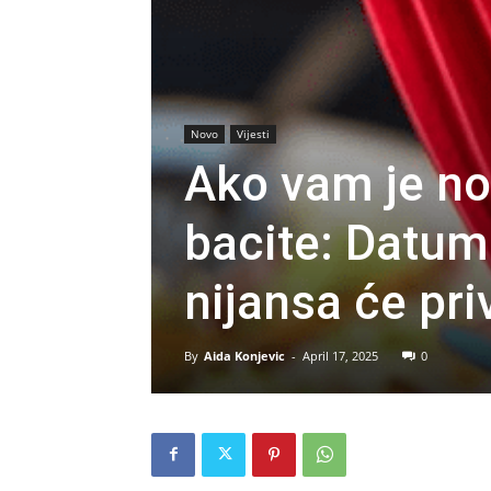
Novo
Vijesti
Ako vam je no
bacite: Datum
nijansa će pri
By
Aida Konjevic
-
April 17, 2025
0