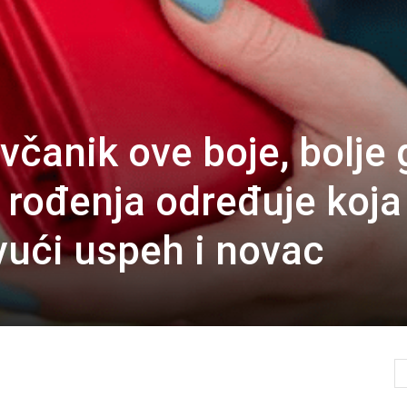
včanik ove boje, bolje 
 rođenja određuje koja
vući uspeh i novac