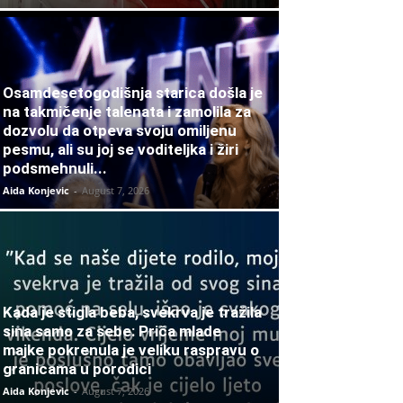
Osamdesetogodišnja starica došla je
na takmičenje talenata i zamolila za
dozvolu da otpeva svoju omiljenu
pesmu, ali su joj se voditeljka i žiri
podsmehnuli...
Aida Konjevic
-
August 7, 2026
Kada je stigla beba, svekrva je tražila
sina samo za sebe: Priča mlade
majke pokrenula je veliku raspravu o
granicama u porodici
Aida Konjevic
-
August 7, 2026