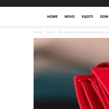
HOME
NOVO
VIJESTI
DOM 
Home
Novo
Ako vam je novčanik ove boje, bolje g