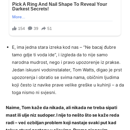
E, ima jedna stara izreka kod nas – “Ne bacaj đubre
tamo gdje ti voda ide”, i izgleda da to nije samo
narodna mudrost, nego i pravo upozorenje iz prakse.
Jedan iskusni vodoinstalater, Tom Watts, digao je prst
upozorenja i obratio se svima nama, običnim ljudima
koji često iz navike prave velike greške u kuhinji – a da
toga nismo ni svjesni.
Naime, Tom kaže da nikada, ali nikada ne treba sipati
mast ili ulje niz sudoper. I nije to nešto što se kaže reda
radi – već ozbiljan problem koji nastaje svaki put kad