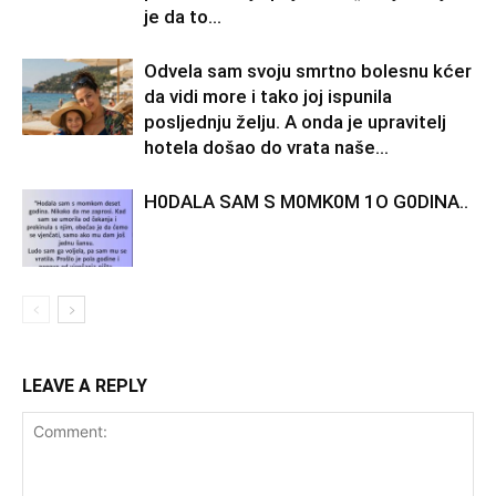
je da to...
Odvela sam svoju smrtno bolesnu kćer
da vidi more i tako joj ispunila
posljednju želju. A onda je upravitelj
hotela došao do vrata naše...
H0DALA SAM S M0MK0M 1O G0DINA..
LEAVE A REPLY