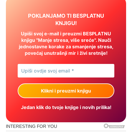
POKLANJAMO TI BESPLATNU
KNJIGU!
Upiši svoj e-mail i preuzmi BESPLATNU
knjigu "Manje stresa, više sreće". Nauči
jednostavne korake za smanjenje stresa,
povećaj unutrašnji mir i živi sretnije!
Jedan klik do tvoje knjige i novih prilika!