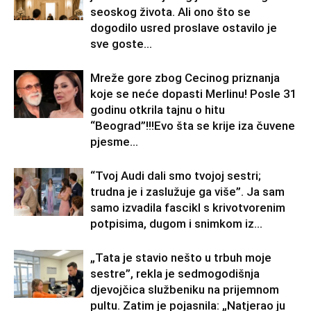
seoskog života. Ali ono što se
dogodilo usred proslave ostavilo je
sve goste...
Mreže gore zbog Cecinog priznanja
koje se neće dopasti Merlinu! Posle 31
godinu otkrila tajnu o hitu
“Beograd”!!!Evo šta se krije iza čuvene
pjesme...
“Tvoj Audi dali smo tvojoj sestri;
trudna je i zaslužuje ga više”. Ja sam
samo izvadila fascikl s krivotvorenim
potpisima, dugom i snimkom iz...
„Tata je stavio nešto u trbuh moje
sestre”, rekla je sedmogodišnja
djevojčica službeniku na prijemnom
pultu. Zatim je pojasnila: „Natjerao ju