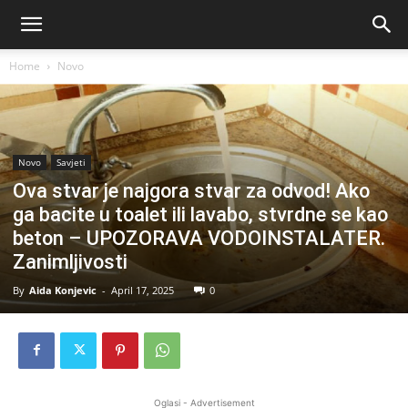
Home
Novo
Novo
Savjeti
Ova stvar je najgora stvar za odvod! Ako
ga bacite u toalet ili lavabo, stvrdne se kao
beton – UPOZORAVA VODOINSTALATER.
Zanimljivosti
By
Aida Konjevic
-
April 17, 2025
0
Oglasi - Advertisement