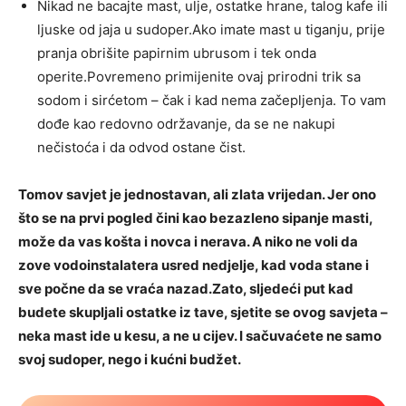
Nikad ne bacajte mast, ulje, ostatke hrane, talog kafe ili
ljuske od jaja u sudoper.Ako imate mast u tiganju, prije
pranja obrišite papirnim ubrusom i tek onda
operite.Povremeno primijenite ovaj prirodni trik sa
sodom i sirćetom – čak i kad nema začepljenja. To vam
dođe kao redovno održavanje, da se ne nakupi
nečistoća i da odvod ostane čist.
Tomov savjet je jednostavan, ali zlata vrijedan. Jer ono
što se na prvi pogled čini kao bezazleno sipanje masti,
može da vas košta i novca i nerava. A niko ne voli da
zove vodoinstalatera usred nedjelje, kad voda stane i
sve počne da se vraća nazad.Zato, sljedeći put kad
budete skupljali ostatke iz tave, sjetite se ovog savjeta –
neka mast ide u kesu, a ne u cijev. I sačuvaćete ne samo
svoj sudoper, nego i kućni budžet.