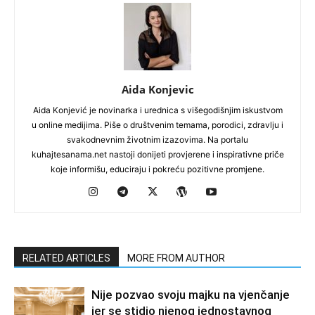
Aida Konjevic
Aida Konjević je novinarka i urednica s višegodišnjim iskustvom
u online medijima. Piše o društvenim temama, porodici, zdravlju i
svakodnevnim životnim izazovima. Na portalu
kuhajtesanama.net nastoji donijeti provjerene i inspirativne priče
koje informišu, educiraju i pokreću pozitivne promjene.
RELATED ARTICLES
MORE FROM AUTHOR
Nije pozvao svoju majku na vjenčanje
jer se stidio njenog jednostavnog