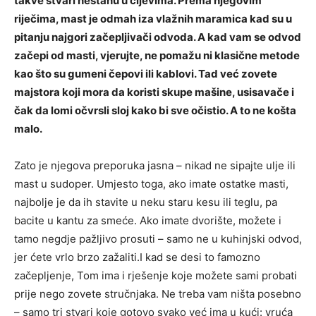
takve stvari nestanu u cijevima. Prema njegovim
riječima, mast je odmah iza vlažnih maramica kad su u
pitanju najgori začepljivači odvoda. A kad vam se odvod
začepi od masti, vjerujte, ne pomažu ni klasične metode
kao što su gumeni čepovi ili kablovi. Tad već zovete
majstora koji mora da koristi skupe mašine, usisavače i
čak da lomi očvrsli sloj kako bi sve očistio. A to ne košta
malo.
Zato je njegova preporuka jasna – nikad ne sipajte ulje ili
mast u sudoper. Umjesto toga, ako imate ostatke masti,
najbolje je da ih stavite u neku staru kesu ili teglu, pa
bacite u kantu za smeće. Ako imate dvorište, možete i
tamo negdje pažljivo prosuti – samo ne u kuhinjski odvod,
jer ćete vrlo brzo zažaliti.I kad se desi to famozno
začepljenje, Tom ima i rješenje koje možete sami probati
prije nego zovete stručnjaka. Ne treba vam ništa posebno
– samo tri stvari koje gotovo svako već ima u kući: vruća