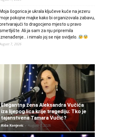
Moja šogorica je ukrala ključeve kuće na jezeru
moje pokojne majke kako bi organizovala zabavu,
pretvarajući to dragocjeno mjesto u pravo
smetljište. Ali ja sam za nju pripremila
iznenađenje… i nimalo joj se nije svidjelo.
August 7, 2026
Elegantna žena Aleksandra Vučića
iza lijepog lica krije tragediju: Tko je
tajanstvena Tamara Vučić?
Aida Konjevic
-
August 7, 2026