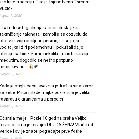
lica krije tragediju: Tko je tajanstvena Tamara
Vučić?
August 7, 2026
Osamdesetogodišnja starica došla je na
takmičenje talenata i zamolila za dozvolu da
otpeva svoju omiljenu pesmu, ali su joj se
voditeljka i žiri podsmehnuli i pokušali da je
oteraju sa bine. Samo nekoliko minuta kasnije,
međutim, dogodilo se nešto potpuno
neočekivano…
August 7, 2026
Kada je stigla beba, svekrva je tražila sina samo
za sebe: Priča mlade majke pokrenula je veliku
raspravu o granicama u porodici
August 7, 2026
Očarala me je… Posle 10 godina braka Veljko
priznao da ga je osvojila DRUGA ŽENA! Mlađa od
Verice i svi je znate, pogledajte prve fotke
August 7, 2026