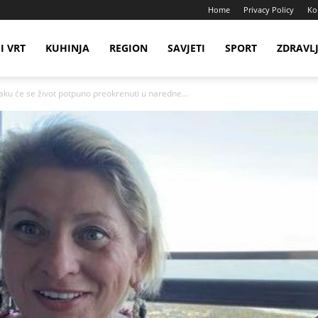
Home
Privacy Policy
Ko
I VRT
KUHINJA
REGION
SAVJETI
SPORT
ZDRAVL
aku će se život potpuno preokrenuti u naredne...