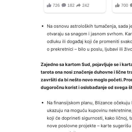
Na osnovu astroloških tumačenja, sada je 
otvaraju sa snagom i jasnom svrhom. Kar
odluku ili događaj koji će promeniti svak
o prekretnici – bilo u poslu, ljubavi ili ži
Zajedno sa kartom Sud, pojavljuje se i kar
tarota ona nosi značenje duhovne i lične t
završiti da bi nešto novo moglo početi. Pr
dugoročnu korist i oslobađanje od svega št
Na finansijskom planu, Blizance očekuju 
ukazuju na moguću kupovinu nekretnine, a
koji će doprineti sigurnosti, kako ličnoj,
nove poslovne projekte – karte sugerišu