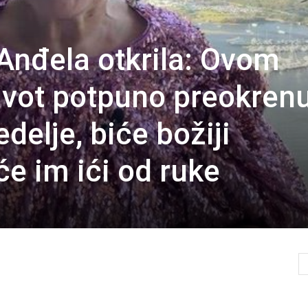
 Anđela otkrila: Ovom
ivot potpuno preokrenu
delje, biće božiji
 će im ići od ruke