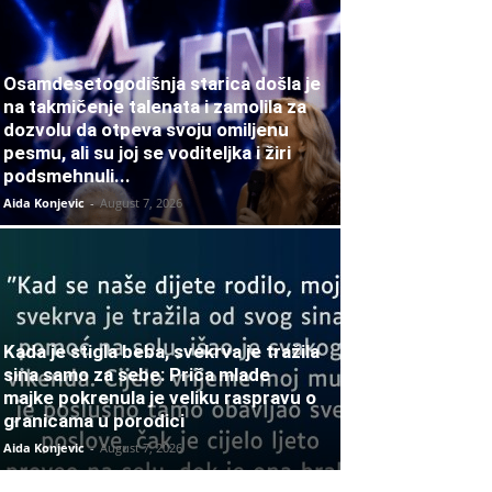
Osamdesetogodišnja starica došla je
na takmičenje talenata i zamolila za
dozvolu da otpeva svoju omiljenu
pesmu, ali su joj se voditeljka i žiri
podsmehnuli...
Aida Konjevic
-
August 7, 2026
Kada je stigla beba, svekrva je tražila
sina samo za sebe: Priča mlade
majke pokrenula je veliku raspravu o
granicama u porodici
Aida Konjevic
-
August 7, 2026