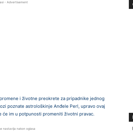
asi - Advertisement
 promene i životne preokrete za pripadnike jednog
i poznate astrološkinje Anđele Perl, upravo ovaj
e će im u potpunosti promeniti životni pravac.
se nastavlja nakon oglasa