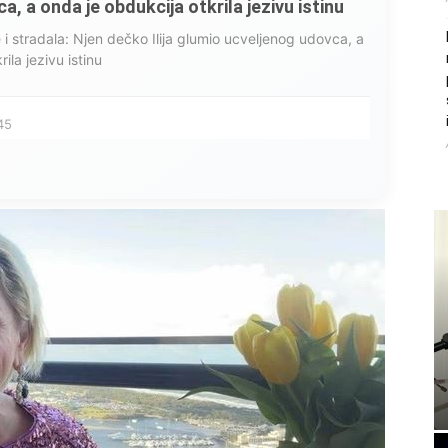
, a onda je obdukcija otkrila jezivu istinu
ce i stradala: Njen dečko Ilija glumio ucveljenog udovca, a
ila jezivu istinu
45