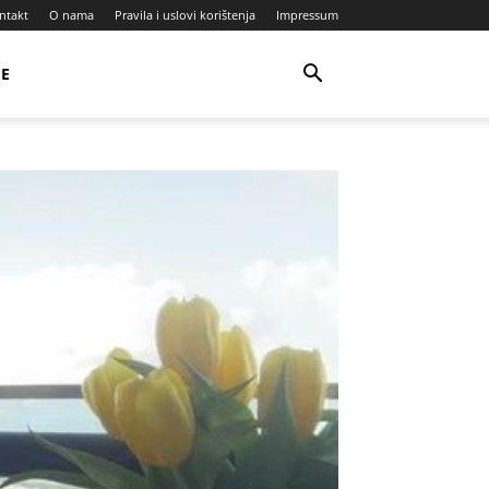
ntakt
O nama
Pravila i uslovi korištenja
Impressum
JE