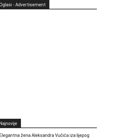
Oglasi - Advertisement
Najnovije
Elegantna žena Aleksandra Vučića iza lijepog