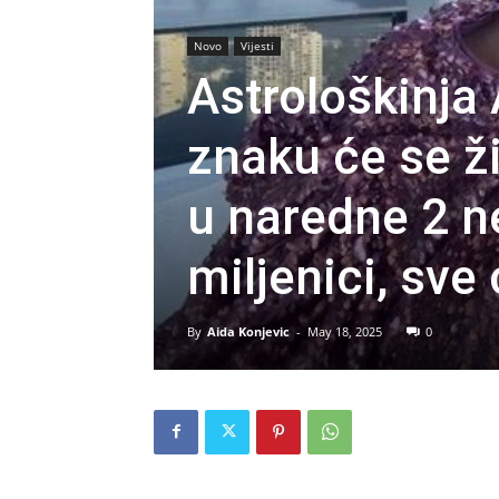
Novo
Vijesti
Astrološkinja
znaku će se ž
u naredne 2 ne
miljenici, sve
By
Aida Konjevic
-
May 18, 2025
0