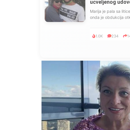
ucveljenog udovca
Marija je pala sa liti
onda je obdukcija otkr
1.0K
234
1