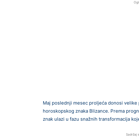
Ogl
Maj poslednji mesec proljeća donosi velike
horoskopskog znaka Blizance. Prema prognoz
znak ulazi u fazu snažnih transformacija koj
Sadržaj 