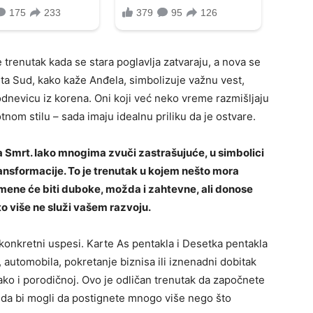
trenutak kada se stara poglavlja zatvaraju, a nova se
ta Sud, kako kaže Anđela, simbolizuje važnu vest,
odnevicu iz korena. Oni koji već neko vreme razmišljaju
votnom stilu – sada imaju idealnu priliku da je ostvare.
ta Smrt. Iako mnogima zvuči zastrašujuće, u simbolici
ransformacije. To je trenutak u kojem nešto mora
omene će biti duboke, možda i zahtevne, ali donose
o više ne služi vašem razvoju.
konkretni uspesi. Karte As pentakla i Desetka pentakla
utomobila, pokretanje biznisa ili iznenadni dobitak
 tako i porodičnoj. Ovo je odličan trenutak da započnete
 da bi mogli da postignete mnogo više nego što