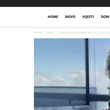
HOME
NOVO
VIJESTI
DOM 
Home
Novo
Astrološkinja Anđela otkrila: Ovom zn