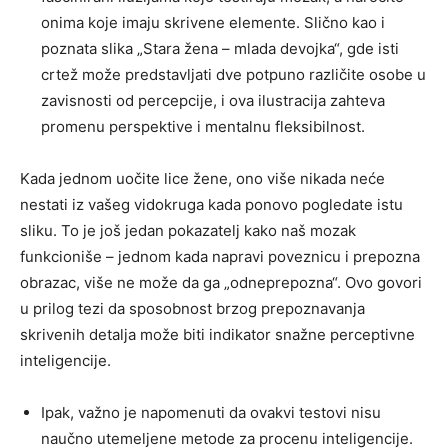
onima koje imaju skrivene elemente. Slično kao i
poznata slika „Stara žena – mlada devojka“, gde isti
crtež može predstavljati dve potpuno različite osobe u
zavisnosti od percepcije, i ova ilustracija zahteva
promenu perspektive i mentalnu fleksibilnost.
Kada jednom uočite lice žene, ono više nikada neće
nestati iz vašeg vidokruga kada ponovo pogledate istu
sliku. To je još jedan pokazatelj kako naš mozak
funkcioniše – jednom kada napravi poveznicu i prepozna
obrazac, više ne može da ga „odneprepozna“. Ovo govori
u prilog tezi da sposobnost brzog prepoznavanja
skrivenih detalja može biti indikator snažne perceptivne
inteligencije.
Ipak, važno je napomenuti da ovakvi testovi nisu
naučno utemeljene metode za procenu inteligencije.