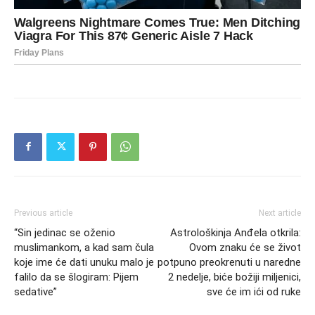
Previous article
Next article
“Sin jedinac se oženio
Astrološkinja Anđela otkrila:
muslimankom, a kad sam čula
Ovom znaku će se život
koje ime će dati unuku malo je
potpuno preokrenuti u naredne
falilo da se šlogiram: Pijem
2 nedelje, biće božiji miljenici,
sedative”
sve će im ići od ruke