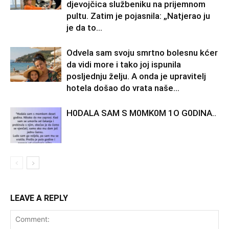
djevojčica službeniku na prijemnom
pultu. Zatim je pojasnila: „Natjerao ju
je da to...
Odvela sam svoju smrtno bolesnu kćer
da vidi more i tako joj ispunila
posljednju želju. A onda je upravitelj
hotela došao do vrata naše...
H0DALA SAM S M0MK0M 1O G0DINA..
LEAVE A REPLY