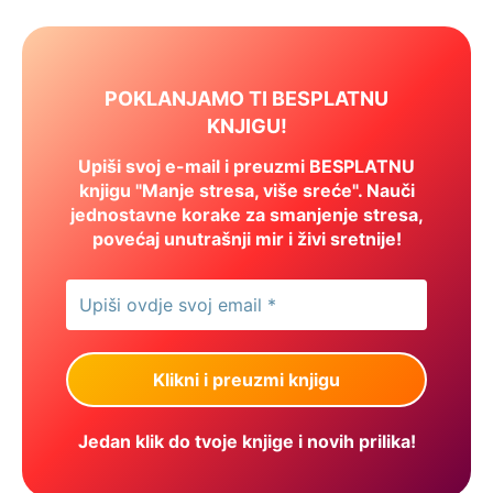
POKLANJAMO TI BESPLATNU
KNJIGU!
Upiši svoj e-mail i preuzmi BESPLATNU
knjigu "Manje stresa, više sreće". Nauči
jednostavne korake za smanjenje stresa,
povećaj unutrašnji mir i živi sretnije!
Jedan klik do tvoje knjige i novih prilika!