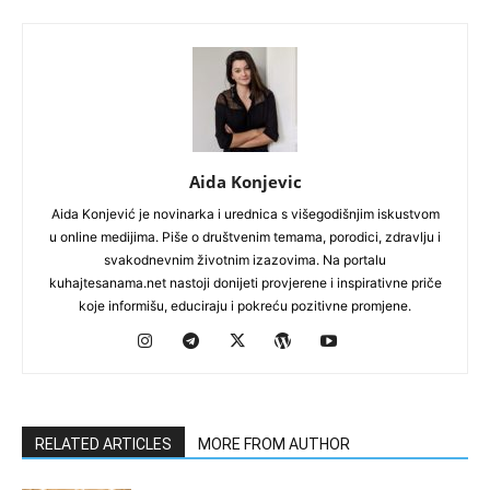
Aida Konjevic
Aida Konjević je novinarka i urednica s višegodišnjim iskustvom
u online medijima. Piše o društvenim temama, porodici, zdravlju i
svakodnevnim životnim izazovima. Na portalu
kuhajtesanama.net nastoji donijeti provjerene i inspirativne priče
koje informišu, educiraju i pokreću pozitivne promjene.
RELATED ARTICLES
MORE FROM AUTHOR