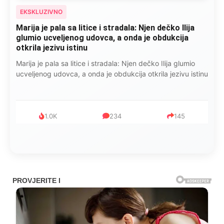
EKSKLUZIVNO
Kad se Marin suprug razbolio ona ga kupala,
pelene mu mijenjala: Jedno jutro je poslao po
čokoladu..
Kad se Marin suprug razbolio ona ga kupala, pelene mu
mijenjala: Jedno jutro je poslao po čokoladu..
999
321
234