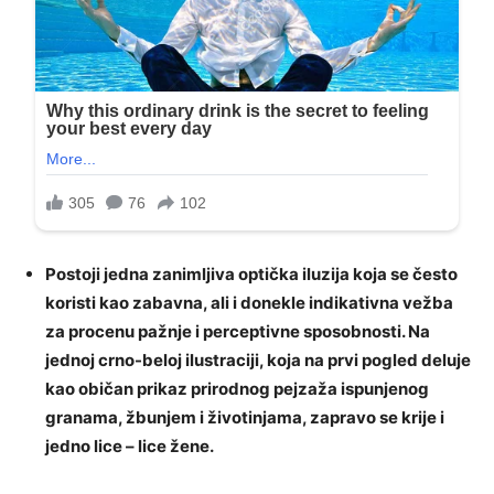
Postoji jedna zanimljiva optička iluzija koja se često
koristi kao zabavna, ali i donekle indikativna vežba
za procenu pažnje i perceptivne sposobnosti. Na
jednoj crno-beloj ilustraciji, koja na prvi pogled deluje
kao običan prikaz prirodnog pejzaža ispunjenog
granama, žbunjem i životinjama, zapravo se krije i
jedno lice – lice žene.