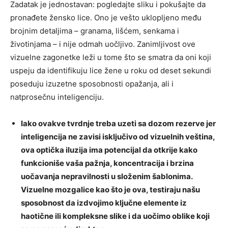
Zadatak je jednostavan: pogledajte sliku i pokušajte da
pronađete žensko lice. Ono je vešto uklopljeno među
brojnim detaljima – granama, lišćem, senkama i
životinjama – i nije odmah uočljivo. Zanimljivost ove
vizuelne zagonetke leži u tome što se smatra da oni koji
uspeju da identifikuju lice žene u roku od deset sekundi
poseduju izuzetne sposobnosti opažanja, ali i
natprosečnu inteligenciju.
Iako ovakve tvrdnje treba uzeti sa dozom rezerve jer
inteligencija ne zavisi isključivo od vizuelnih veština,
ova optička iluzija ima potencijal da otkrije kako
funkcioniše vaša pažnja, koncentracija i brzina
uočavanja nepravilnosti u složenim šablonima.
Vizuelne mozgalice kao što je ova, testiraju našu
sposobnost da izdvojimo ključne elemente iz
haotične ili kompleksne slike i da uočimo oblike koji