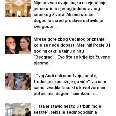
Nije pozvao svoju majku na vjenčanje
jer se stidio njenog jednostavnog
seoskog života. Ali ono što se
dogodilo usred proslave ostavilo je
sve goste...
Mreže gore zbog Cecinog priznanja
koje se neće dopasti Merlinu! Posle 31
godinu otkrila tajnu o hitu
“Beograd”!!!Evo šta se krije iza čuvene
pjesme...
“Tvoj Audi dali smo tvojoj sestri;
trudna je i zaslužuje ga više”. Ja sam
samo izvadila fascikl s krivotvorenim
potpisima, dugom i snimkom iz...
„Tata je stavio nešto u trbuh moje
sestre”, rekla je sedmogodišnja