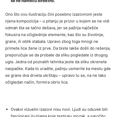
se ne nameću direktno.
Ono što ovu ilustraciju čini posebno izazovnom jeste
njena kompozicija – u pitanju je prizor u kojem se ne vidi
odmah šta se tačno dešava, jer se pažnja najčešće
fokusira na očiglednije elemente, kao što su životinje,
grane, ili oblik stabala. Upravo zbog toga mnogi ne
primete lice žene iz prve. Da biste lakše došli do rešenja,
preporučuje se da probate da sliku pogledate iz drugog
ugla. Jedna od poznatih tehnika jeste da sliku okrenete
naopačke. Kada to uradite, pažnju usmerite ka mestu gde
se grane dva drveta ukrštaju – upravo tu se, na ne tako
očigledan način, formira obris lica.
Ovakvi vizuelni izazovi nisu novi. Ljudi su oduvek bili
fascinirani iluzijama koje testiraju mozak, a naročito