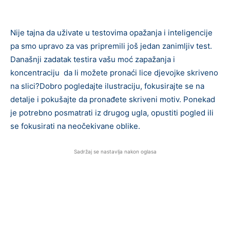
Nije tajna da uživate u testovima opažanja i inteligencije
pa smo upravo za vas pripremili još jedan zanimljiv test.
Današnji zadatak testira vašu moć zapažanja i
koncentraciju da li možete pronaći lice djevojke skriveno
na slici?Dobro pogledajte ilustraciju, fokusirajte se na
detalje i pokušajte da pronađete skriveni motiv. Ponekad
je potrebno posmatrati iz drugog ugla, opustiti pogled ili
se fokusirati na neočekivane oblike.
Sadržaj se nastavlja nakon oglasa