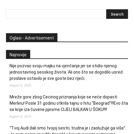
Oglasi - Advertisement
Najnovije
Nije pozvao svoju majku na vjenčanje jer se stidio njenog
jednostavnog seoskog života. Ali ono što se dogodilo usred
proslave ostavilo je sve goste bez riječi…
August 6, 2026
Mreže gore zbog Cecinog priznanja koje se neće dopasti
Merlinu! Posle 31 godinu otkrila tajnu o hitu “Beograd”!!!Evo šta
se krije iza čuvene pjesme CIJELI BALKAN U ŠOKU!!!!
August 6, 2026
“Tvoj Audi dali smo tvojoj sestri; trudna je i zaslužuje ga više”.