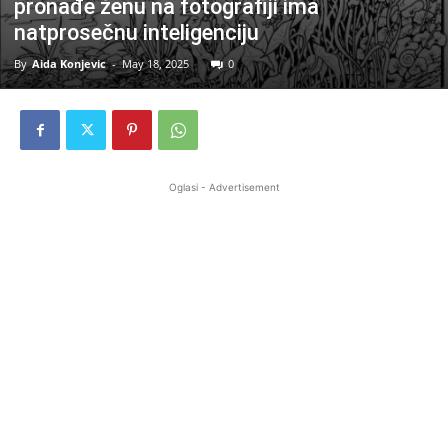
pronađe ženu na fotografiji ima
natprosečnu inteligenciju
By
Aida Konjevic
-
May 18, 2025
0
Oglasi - Advertisement