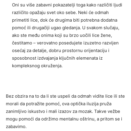
Oni su više zabavni pokazatelji toga kako različiti ljudi
različito opažaju svet oko sebe. Neki će odmah
primetiti lice, dok će drugima biti potrebna dodatna
pomoć ili drugačiji ugao gledanja. U svakom slučaju,
ako ste među onima koji su brzo uočili lice žene,
čestitamo – verovatno posedujete izuzetno razvijen
osećaj za detalje, dobru prostornu orijentaciju i
sposobnost izdvajanja ključnih elemenata iz
kompleksnog okruženja.
Bez obzira na to da li ste uspeli da odmah vidite lice ili ste
morali da potražite pomoć, ova optička iluzija pruža
zanimljivo iskustvo i mali izazov za mozak. Takve vežbe
mogu pomoći da održimo mentalnu oštrinu, a pritom se i
zabavimo.