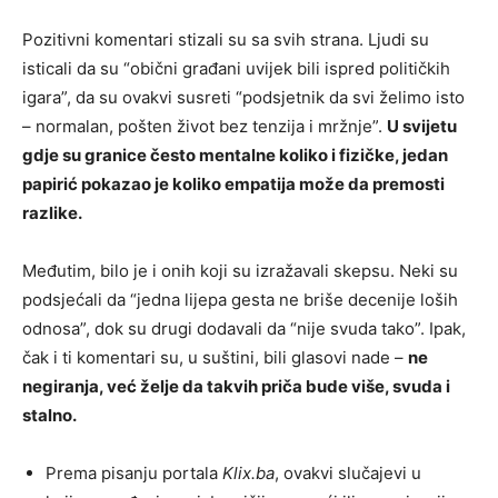
Pozitivni komentari stizali su sa svih strana. Ljudi su
isticali da su “obični građani uvijek bili ispred političkih
igara”, da su ovakvi susreti “podsjetnik da svi želimo isto
– normalan, pošten život bez tenzija i mržnje”.
U svijetu
gdje su granice često mentalne koliko i fizičke, jedan
papirić pokazao je koliko empatija može da premosti
razlike.
Međutim, bilo je i onih koji su izražavali skepsu. Neki su
podsjećali da “jedna lijepa gesta ne briše decenije loših
odnosa”, dok su drugi dodavali da “nije svuda tako”. Ipak,
čak i ti komentari su, u suštini, bili glasovi nade –
ne
negiranja, već želje da takvih priča bude više, svuda i
stalno.
Prema pisanju portala
Klix.ba
, ovakvi slučajevi u