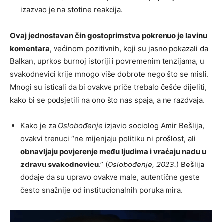
izazvao je na stotine reakcija.
Ovaj jednostavan čin gostoprimstva pokrenuo je lavinu
komentara
, većinom pozitivnih, koji su jasno pokazali da
Balkan, uprkos burnoj istoriji i povremenim tenzijama, u
svakodnevici krije mnogo više dobrote nego što se misli.
Mnogi su isticali da bi ovakve priče trebalo češće dijeliti,
kako bi se podsjetili na ono što nas spaja, a ne razdvaja.
Kako je za
Oslobođenje
izjavio sociolog Amir Bešlija,
ovakvi trenuci “ne mijenjaju politiku ni prošlost, ali
obnavljaju povjerenje među ljudima i vraćaju nadu u
zdravu svakodnevicu
.” (
Oslobođenje, 2023.
) Bešlija
dodaje da su upravo ovakve male, autentične geste
često snažnije od institucionalnih poruka mira.