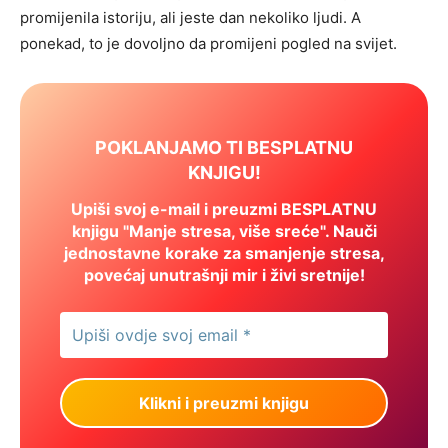
promijenila istoriju, ali jeste dan nekoliko ljudi. A
ponekad, to je dovoljno da promijeni pogled na svijet.
POKLANJAMO TI BESPLATNU
KNJIGU!
Upiši svoj e-mail i preuzmi BESPLATNU
knjigu "Manje stresa, više sreće". Nauči
jednostavne korake za smanjenje stresa,
povećaj unutrašnji mir i živi sretnije!