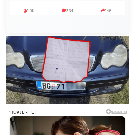
1.0K
234
145