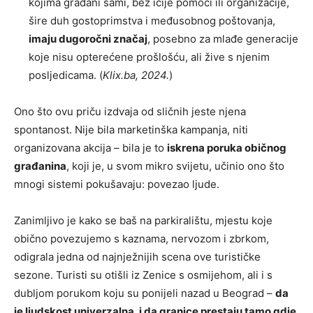
kojima građani sami, bez ičije pomoći ili organizacije,
šire duh gostoprimstva i međusobnog poštovanja,
imaju dugoročni značaj
, posebno za mlađe generacije
koje nisu opterećene prošlošću, ali žive s njenim
posljedicama. (
Klix.ba, 2024.
)
Ono što ovu priču izdvaja od sličnih jeste njena
spontanost. Nije bila marketinška kampanja, niti
organizovana akcija – bila je to
iskrena poruka običnog
građanina
, koji je, u svom mikro svijetu, učinio ono što
mnogi sistemi pokušavaju: povezao ljude.
Zanimljivo je kako se baš na parkiralištu, mjestu koje
obično povezujemo s kaznama, nervozom i zbrkom,
odigrala jedna od najnježnijih scena ove turističke
sezone. Turisti su otišli iz Zenice s osmijehom, ali i s
dubljom porukom koju su ponijeli nazad u Beograd –
da
je ljudskost univerzalna, i da granice prestaju tamo gdje