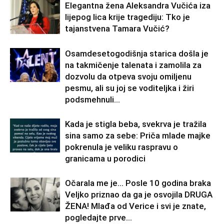
Elegantna žena Aleksandra Vučića iza
lijepog lica krije tragediju: Tko je
tajanstvena Tamara Vučić?
Osamdesetogodišnja starica došla je
na takmičenje talenata i zamolila za
dozvolu da otpeva svoju omiljenu
pesmu, ali su joj se voditeljka i žiri
podsmehnuli...
Kada je stigla beba, svekrva je tražila
sina samo za sebe: Priča mlade majke
pokrenula je veliku raspravu o
granicama u porodici
Očarala me je… Posle 10 godina braka
Veljko priznao da ga je osvojila DRUGA
ŽENA! Mlađa od Verice i svi je znate,
pogledajte prve...