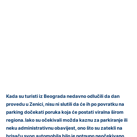
Kada su turisti iz Beograda nedavno odlučili da dan
provedu u Zenici, nisu ni slutili da će ih po povratku na
parking dočekati poruka koja će postati viralna širom
regiona. Iako su očekivali možda kaznu za parkiranje ili
neku administrativnu obavijest, ono što su zatekli na
brisaču svog automobila bilo je potpuno neočekivano