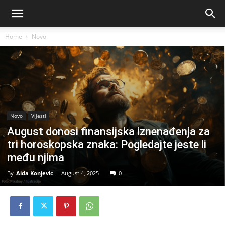
Home
Novo
Novo
Vijesti
August donosi finansijska iznenađenja za
tri horoskopska znaka: Pogledajte jeste li
među njima
By
Aida Konjevic
-
August 4, 2025
0