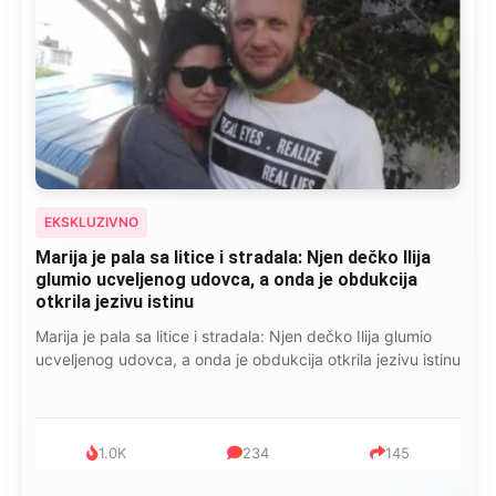
EKSKLUZIVNO
Marija je pala sa litice i stradala: Njen dečko Ilija
glumio ucveljenog udovca, a onda je obdukcija
otkrila jezivu istinu
Marija je pala sa litice i stradala: Njen dečko Ilija glumio
ucveljenog udovca, a onda je obdukcija otkrila jezivu istinu
1.0K
234
145