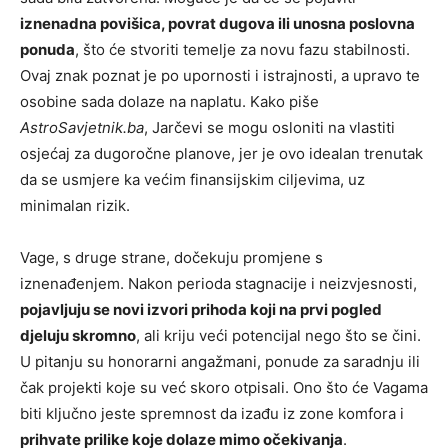
iznenadna povišica, povrat dugova ili unosna poslovna
ponuda
, što će stvoriti temelje za novu fazu stabilnosti.
Ovaj znak poznat je po upornosti i istrajnosti, a upravo te
osobine sada dolaze na naplatu. Kako piše
AstroSavjetnik.ba
, Jarčevi se mogu osloniti na vlastiti
osjećaj za dugoročne planove, jer je ovo idealan trenutak
da se usmjere ka većim finansijskim ciljevima, uz
minimalan rizik.
Vage, s druge strane, dočekuju promjene s
iznenađenjem. Nakon perioda stagnacije i neizvjesnosti,
pojavljuju se novi izvori prihoda koji na prvi pogled
djeluju skromno
, ali kriju veći potencijal nego što se čini.
U pitanju su honorarni angažmani, ponude za saradnju ili
čak projekti koje su već skoro otpisali. Ono što će Vagama
biti ključno jeste spremnost da izađu iz zone komfora i
prihvate prilike koje dolaze mimo očekivanja
.