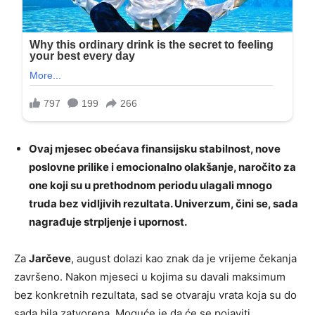
Ovaj mjesec obećava finansijsku stabilnost, nove
poslovne prilike i emocionalno olakšanje, naročito za
one koji su u prethodnom periodu ulagali mnogo
truda bez vidljivih rezultata. Univerzum, čini se, sada
nagrađuje strpljenje i upornost.
Za
Jarčeve
, august dolazi kao znak da je vrijeme čekanja
završeno. Nakon mjeseci u kojima su davali maksimum
bez konkretnih rezultata, sad se otvaraju vrata koja su do
sada bila zatvorena. Moguće je da će se pojaviti