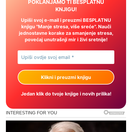
POKLANJAMO TI BESPLATNU
KNJIGU!
Upiši svoj e-mail i preuzmi BESPLATNU
knjigu "Manje stresa, više sreće". Nauči
jednostavne korake za smanjenje stresa,
povećaj unutrašnji mir i živi sretnije!
Jedan klik do tvoje knjige i novih prilika!