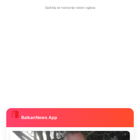
Sadržaj se nastavlja nakon oglasa
BalkanNews App