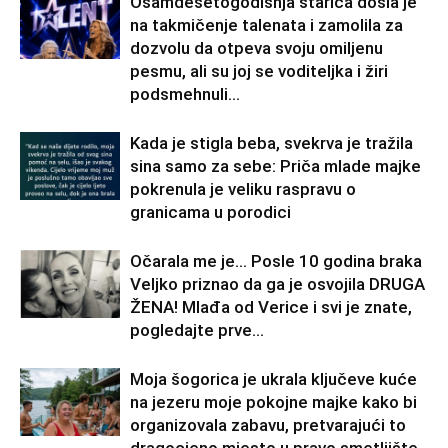
Osamdesetogodišnja starica došla je
na takmičenje talenata i zamolila za
dozvolu da otpeva svoju omiljenu
pesmu, ali su joj se voditeljka i žiri
podsmehnuli...
Kada je stigla beba, svekrva je tražila
sina samo za sebe: Priča mlade majke
pokrenula je veliku raspravu o
granicama u porodici
Očarala me je… Posle 10 godina braka
Veljko priznao da ga je osvojila DRUGA
ŽENA! Mlađa od Verice i svi je znate,
pogledajte prve...
Moja šogorica je ukrala ključeve kuće
na jezeru moje pokojne majke kako bi
organizovala zabavu, pretvarajući to
dragocjeno mjesto u pravo smetljište.