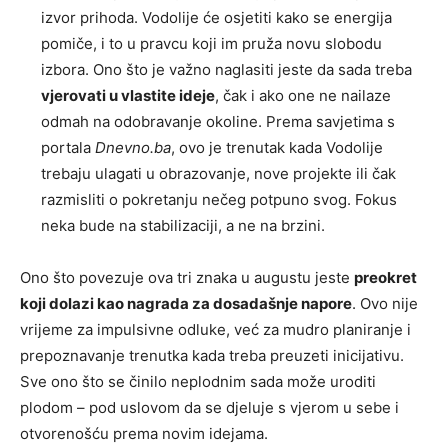
izvor prihoda. Vodolije će osjetiti kako se energija
pomiče, i to u pravcu koji im pruža novu slobodu
izbora. Ono što je važno naglasiti jeste da sada treba
vjerovati u vlastite ideje
, čak i ako one ne nailaze
odmah na odobravanje okoline. Prema savjetima s
portala
Dnevno.ba
, ovo je trenutak kada Vodolije
trebaju ulagati u obrazovanje, nove projekte ili čak
razmisliti o pokretanju nečeg potpuno svog. Fokus
neka bude na stabilizaciji, a ne na brzini.
Ono što povezuje ova tri znaka u augustu jeste
preokret
koji dolazi kao nagrada za dosadašnje napore
. Ovo nije
vrijeme za impulsivne odluke, već za mudro planiranje i
prepoznavanje trenutka kada treba preuzeti inicijativu.
Sve ono što se činilo neplodnim sada može uroditi
plodom – pod uslovom da se djeluje s vjerom u sebe i
otvorenošću prema novim idejama.