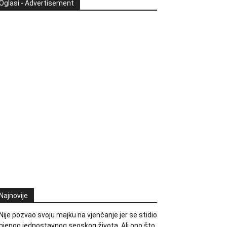
Oglasi - Advertisement
Najnovije
Nije pozvao svoju majku na vjenčanje jer se stidio
njenog jednostavnog seoskog života. Ali ono što