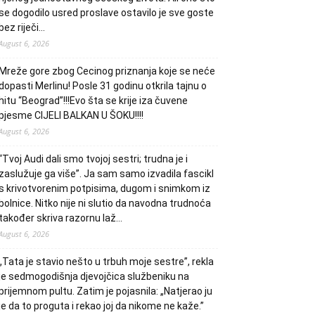
se dogodilo usred proslave ostavilo je sve goste
bez riječi…
August 6, 2026
Mreže gore zbog Cecinog priznanja koje se neće
dopasti Merlinu! Posle 31 godinu otkrila tajnu o
hitu “Beograd”!!!Evo šta se krije iza čuvene
pjesme CIJELI BALKAN U ŠOKU!!!!
August 6, 2026
“Tvoj Audi dali smo tvojoj sestri; trudna je i
zaslužuje ga više”. Ja sam samo izvadila fascikl
s krivotvorenim potpisima, dugom i snimkom iz
bolnice. Nitko nije ni slutio da navodna trudnoća
također skriva razornu laž…
August 6, 2026
„Tata je stavio nešto u trbuh moje sestre”, rekla
je sedmogodišnja djevojčica službeniku na
prijemnom pultu. Zatim je pojasnila: „Natjerao ju
je da to proguta i rekao joj da nikome ne kaže.”