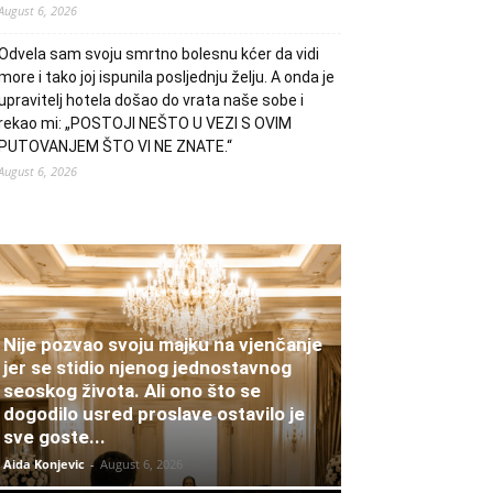
August 6, 2026
Odvela sam svoju smrtno bolesnu kćer da vidi
more i tako joj ispunila posljednju želju. A onda je
upravitelj hotela došao do vrata naše sobe i
rekao mi: „POSTOJI NEŠTO U VEZI S OVIM
PUTOVANJEM ŠTO VI NE ZNATE.“
August 6, 2026
Nije pozvao svoju majku na vjenčanje
jer se stidio njenog jednostavnog
seoskog života. Ali ono što se
dogodilo usred proslave ostavilo je
sve goste...
Aida Konjevic
-
August 6, 2026