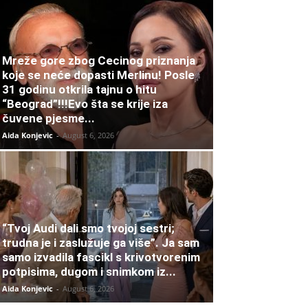
Mreže gore zbog Cecinog priznanja
koje se neće dopasti Merlinu! Posle
31 godinu otkrila tajnu o hitu
“Beograd”!!!Evo šta se krije iza
čuvene pjesme...
Aida Konjevic
-
August 6, 2026
“Tvoj Audi dali smo tvojoj sestri;
trudna je i zaslužuje ga više”. Ja sam
samo izvadila fascikl s krivotvorenim
potpisima, dugom i snimkom iz...
Aida Konjevic
-
August 6, 2026