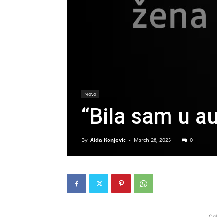
Novo
“Bila sam u a
By
Aida Konjevic
-
March 28, 2025
0
Ogl