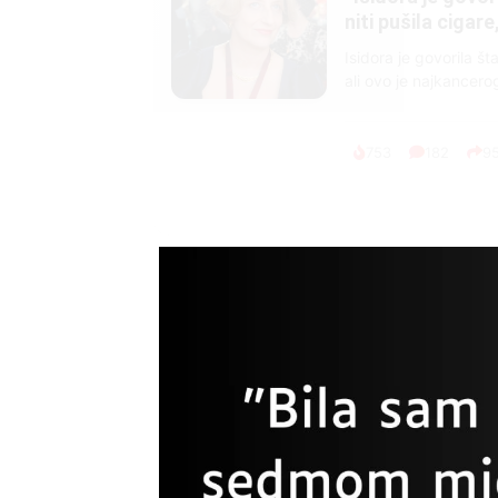
ucveljenog udovca
Marija je pala sa liti
onda je obdukcija otkr
1.0K
234
1