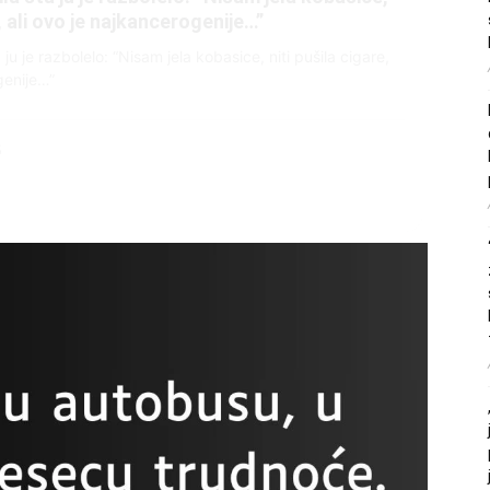
, a onda je obdukcija otkrila jezivu istinu
ce i stradala: Njen dečko Ilija glumio ucveljenog udovca, a
ila jezivu istinu
45