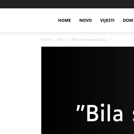
HOME
NOVO
VIJESTI
DOM 
Home
Novo
“Bila sam u autobusu,…”