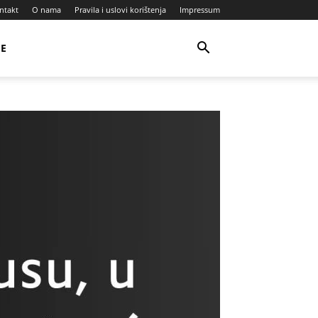
ntakt
O nama
Pravila i uslovi korištenja
Impressum
JE