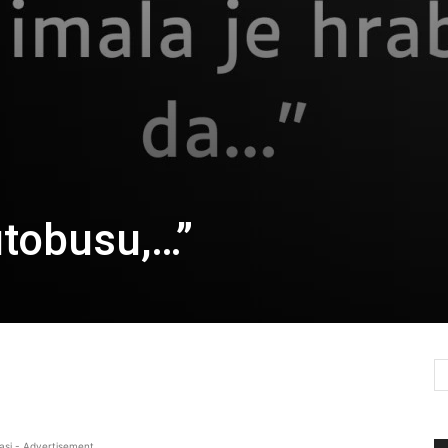
utobusu,…”
asi - Advertisement