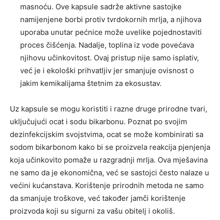
masnoću. Ove kapsule sadrže aktivne sastojke
namijenjene borbi protiv tvrdokornih mrlja, a njihova
uporaba unutar pećnice može uvelike pojednostaviti
proces čišćenja. Nadalje, toplina iz vode povećava
njihovu učinkovitost. Ovaj pristup nije samo isplativ,
već je i ekološki prihvatljiv jer smanjuje ovisnost o
jakim kemikalijama štetnim za ekosustav.
Uz kapsule se mogu koristiti i razne druge prirodne tvari,
uključujući ocat i sodu bikarbonu. Poznat po svojim
dezinfekcijskim svojstvima, ocat se može kombinirati sa
sodom bikarbonom kako bi se proizvela reakcija pjenjenja
koja učinkovito pomaže u razgradnji mrlja. Ova mješavina
ne samo da je ekonomična, već se sastojci često nalaze u
većini kućanstava. Korištenje prirodnih metoda ne samo
da smanjuje troškove, već također jamči korištenje
proizvoda koji su sigurni za vašu obitelj i okoliš.