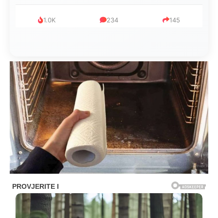
1.0K
234
145