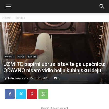
Home
Kuhinja
Kuhinja
Novo
Savjeti
UZMITE papirni ubrus istavite ga upećnicu:
ODAVNO nisam vidio bolju kuhinjsku ideju!
By
Aida Konjevic
-
March 28, 2025
0
Oglasi - Advertisement