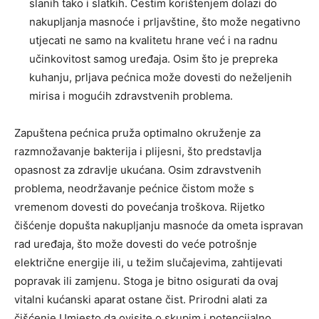
slanih tako i slatkih. Čestim korištenjem dolazi do
nakupljanja masnoće i prljavštine, što može negativno
utjecati ne samo na kvalitetu hrane već i na radnu
učinkovitost samog uređaja. Osim što je prepreka
kuhanju, prljava pećnica može dovesti do neželjenih
mirisa i mogućih zdravstvenih problema.
Zapuštena pećnica pruža optimalno okruženje za
razmnožavanje bakterija i plijesni, što predstavlja
opasnost za zdravlje ukućana. Osim zdravstvenih
problema, neodržavanje pećnice čistom može s
vremenom dovesti do povećanja troškova. Rijetko
čišćenje dopušta nakupljanju masnoće da ometa ispravan
rad uređaja, što može dovesti do veće potrošnje
električne energije ili, u težim slučajevima, zahtijevati
popravak ili zamjenu. Stoga je bitno osigurati da ovaj
vitalni kućanski aparat ostane čist. Prirodni alati za
čišćenje Umjesto da ovisite o skupim i potencijalno