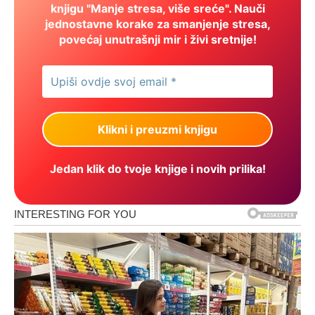
knjigu "Manje stresa, više sreće". Nauči
jednostavne korake za smanjenje stresa,
povećaj unutrašnji mir i živi sretnije!
Jedan klik do tvoje knjige i novih prilika!