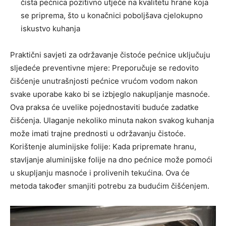
čista pećnica pozitivno utječe na kvalitetu hrane koja
se priprema, što u konačnici poboljšava cjelokupno
iskustvo kuhanja
Praktični savjeti za održavanje čistoće pećnice uključuju
sljedeće preventivne mjere: Preporučuje se redovito
čišćenje unutrašnjosti pećnice vrućom vodom nakon
svake uporabe kako bi se izbjeglo nakupljanje masnoće.
Ova praksa će uvelike pojednostaviti buduće zadatke
čišćenja. Ulaganje nekoliko minuta nakon svakog kuhanja
može imati trajne prednosti u održavanju čistoće.
Korištenje aluminijske folije: Kada pripremate hranu,
stavljanje aluminijske folije na dno pećnice može pomoći
u skupljanju masnoće i prolivenih tekućina. Ova će
metoda također smanjiti potrebu za budućim čišćenjem.