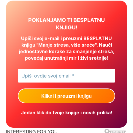
POKLANJAMO TI BESPLATNU
KNJIGU!
Upiši svoj e-mail i preuzmi BESPLATNU
knjigu "Manje stresa, više sreće". Nauči
jednostavne korake za smanjenje stresa,
povećaj unutrašnji mir i živi sretnije!
Jedan klik do tvoje knjige i novih prilika!