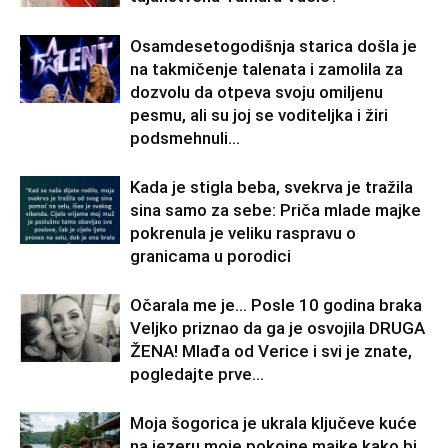
Osamdesetogodišnja starica došla je
na takmičenje talenata i zamolila za
dozvolu da otpeva svoju omiljenu
pesmu, ali su joj se voditeljka i žiri
podsmehnuli...
Kada je stigla beba, svekrva je tražila
sina samo za sebe: Priča mlade majke
pokrenula je veliku raspravu o
granicama u porodici
Očarala me je… Posle 10 godina braka
Veljko priznao da ga je osvojila DRUGA
ŽENA! Mlađa od Verice i svi je znate,
pogledajte prve...
Moja šogorica je ukrala ključeve kuće
na jezeru moje pokojne majke kako bi