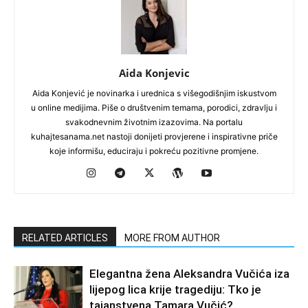
Aida Konjevic
Aida Konjević je novinarka i urednica s višegodišnjim iskustvom
u online medijima. Piše o društvenim temama, porodici, zdravlju i
svakodnevnim životnim izazovima. Na portalu
kuhajtesanama.net nastoji donijeti provjerene i inspirativne priče
koje informišu, educiraju i pokreću pozitivne promjene.
RELATED ARTICLES
MORE FROM AUTHOR
Elegantna žena Aleksandra Vučića iza
lijepog lica krije tragediju: Tko je
tajanstvena Tamara Vučić?