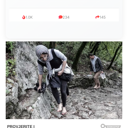
1.0K
234
145