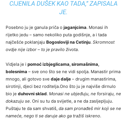
CIJENILA DUŠEK KAO TADA,”
ZAPISALA
JE.
Posebno ju je ganula priča o
jaganjcima
. Monasi ih
rijetko jedu – samo nekoliko puta godišnje, a i tada
najčešće poklanjaju
Bogosloviji na Cetinju
.
Skromnost
ovdje nije izbor – to je pravilo života
.
Vidjela je i
pomoć izbjeglicama, siromašnima,
bolesnima
– sve ono što se ne vidi spolja. Manastir prima
mnogo, ali gotovo sve
daje dalje
– drugim manastirima,
sirotinji, djeci bez roditelja.Ono što ju je najviše dirnulo
bio je
duhovni sklad
.
Monasi ne ubjeđuju, ne forsiraju, ne
dokazuju se
. Oni su tu da svijetle, a ne da zasljepljuju.
Puštaju te da sam shvatiš,
da sam pronađeš mir koji se ne
nameće, nego ti se daruje ako ga tražiš iskreno
.