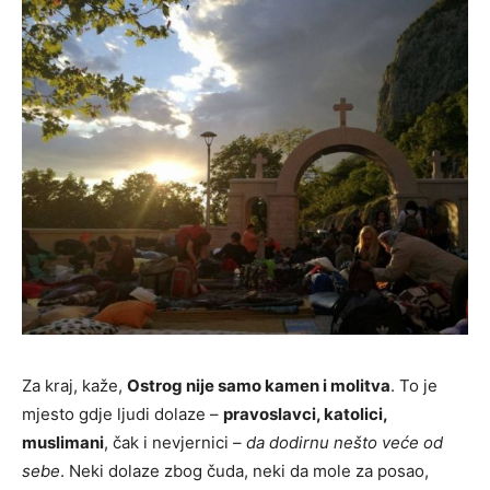
Za kraj, kaže,
Ostrog nije samo kamen i molitva
. To je
mjesto gdje ljudi dolaze –
pravoslavci, katolici,
muslimani
, čak i nevjernici –
da dodirnu nešto veće od
sebe
. Neki dolaze zbog čuda, neki da mole za posao,