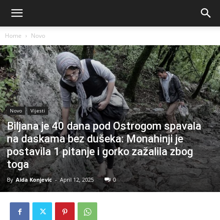
Home
Novo
Novo
Vijesti
Biljana je 40 dana pod Ostrogom spavala
na daskama bez dušeka: Monahinji je
postavila 1 pitanje i gorko zažalila zbog
toga
By
Aida Konjevic
-
April 12, 2025
0