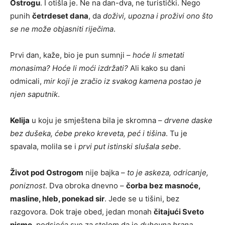
Ostrogu
. I otišla je. Ne na dan-dva, ne turistički. Nego
punih
četrdeset dana
, da
doživi, upozna i proživi ono što
se ne može objasniti riječima
.
Prvi dan, kaže, bio je pun sumnji –
hoće li smetati
monasima? Hoće li moći izdržati?
Ali kako su dani
odmicali,
mir koji je zračio iz svakog kamena postao je
njen saputnik
.
Kelija
u koju je smještena bila je skromna –
drvene daske
bez dušeka, ćebe preko kreveta, peć i tišina
. Tu je
spavala, molila se i
prvi put istinski slušala sebe
.
Život pod Ostrogom
nije bajka –
to je askeza, odricanje,
poniznost
. Dva obroka dnevno –
čorba bez masnoće,
masline, hleb, ponekad sir
. Jede se u tišini, bez
razgovora. Dok traje obed, jedan monah
čitajući Sveto
pismo
, podsjeća sve za stolom da je
duhovna hrana