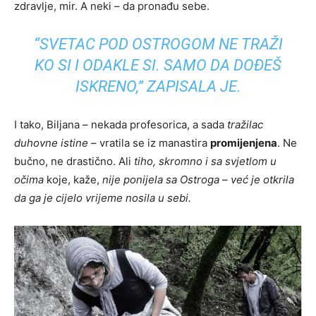
zdravlje, mir. A neki – da pronađu sebe.
“SVETAC POD OSTROGOM NE TRAŽI
KO SI I ODAKLE SI. SAMO DA DOĐEŠ
ISKRENO,”
ZAPISALA JE.
I tako, Biljana – nekada profesorica, a sada
tražilac
duhovne istine
– vratila se iz manastira
promijenjena
. Ne
bučno, ne drastično. Ali
tiho, skromno i sa svjetlom u
očima
koje, kaže,
nije ponijela sa Ostroga – već je otkrila
da ga je cijelo vrijeme nosila u sebi.