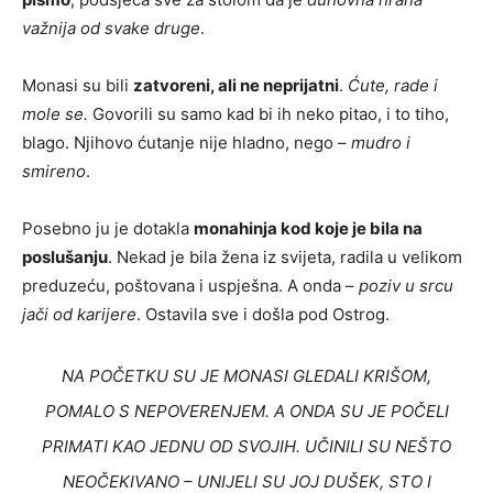
važnija od svake druge
.
Monasi su bili
zatvoreni, ali ne neprijatni
.
Ćute, rade i
mole se.
Govorili su samo kad bi ih neko pitao, i to tiho,
blago. Njihovo ćutanje nije hladno, nego –
mudro i
smireno
.
Posebno ju je dotakla
monahinja kod koje je bila na
poslušanju
. Nekad je bila žena iz svijeta, radila u velikom
preduzeću, poštovana i uspješna. A onda –
poziv u srcu
jači od karijere
. Ostavila sve i došla pod Ostrog.
NA POČETKU SU JE MONASI GLEDALI KRIŠOM,
POMALO S NEPOVERENJEM.
A ONDA SU JE POČELI
PRIMATI KAO JEDNU OD SVOJIH
. UČINILI SU NEŠTO
NEOČEKIVANO –
UNIJELI SU JOJ DUŠEK, STO I