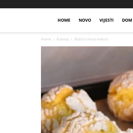
HOME
NOVO
VIJESTI
DOM 
Home
Kuhinja
Božićni limun keksići