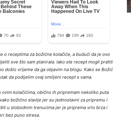
e o receptima za božićne kolačiće, a budući da je ovo
jeliti sve što sam planirala. Iako ste recept mogli pratiti
no došlo vrijeme da ga objavim na blogu. Kako se Božić
utak da podijelim ovaj omiljeni recept s vama.
 u ovim kolačićima, obično ih pripremam nekoliko puta
svako božićno slavlje jer su jednostavni za pripremu i
aditi u slobodnim trenucima jer je priprema vrlo brza i
ri bez puno stresa.