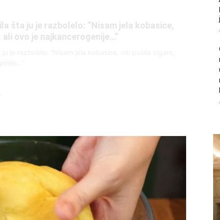
litice i stradala: Njen dečko Ilija glumio
, a onda je obdukcija otkrila jezivu istinu
ce i stradala: Njen dečko Ilija glumio ucveljenog udovca, a
ila jezivu istinu
45