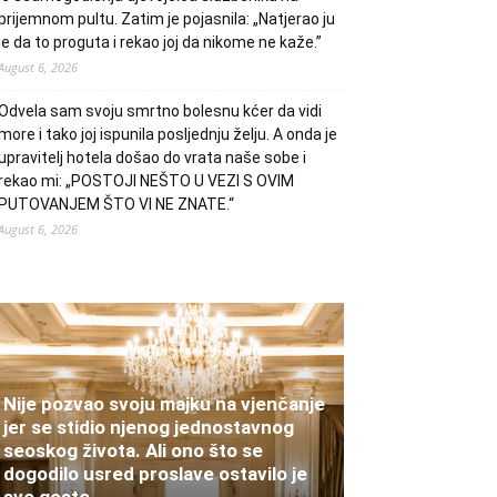
prijemnom pultu. Zatim je pojasnila: „Natjerao ju
je da to proguta i rekao joj da nikome ne kaže.”
August 6, 2026
Odvela sam svoju smrtno bolesnu kćer da vidi
more i tako joj ispunila posljednju želju. A onda je
upravitelj hotela došao do vrata naše sobe i
rekao mi: „POSTOJI NEŠTO U VEZI S OVIM
PUTOVANJEM ŠTO VI NE ZNATE.“
August 6, 2026
Nije pozvao svoju majku na vjenčanje
jer se stidio njenog jednostavnog
seoskog života. Ali ono što se
dogodilo usred proslave ostavilo je