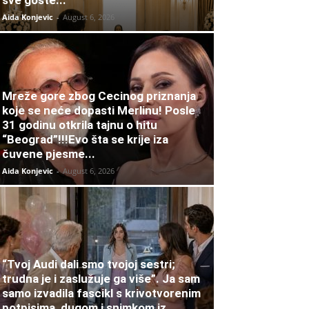
sve goste...
Aida Konjevic
-
August 6, 2026
Mreže gore zbog Cecinog priznanja
koje se neće dopasti Merlinu! Posle
31 godinu otkrila tajnu o hitu
“Beograd”!!!Evo šta se krije iza
čuvene pjesme...
Aida Konjevic
-
August 6, 2026
“Tvoj Audi dali smo tvojoj sestri;
trudna je i zaslužuje ga više”. Ja sam
samo izvadila fascikl s krivotvorenim
potpisima, dugom i snimkom iz...