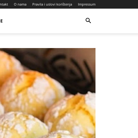
ntakt
O nama
Pravila i uslovi korištenja
Impressum
JE