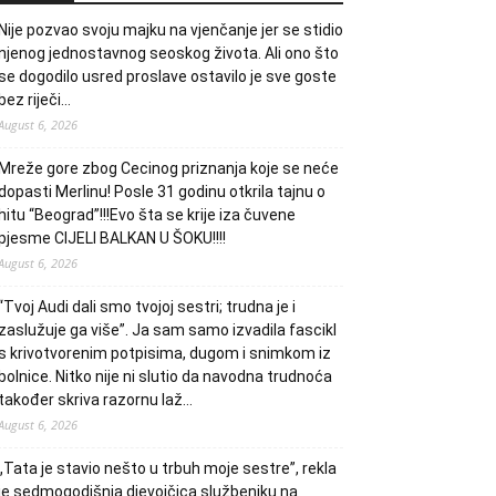
Nije pozvao svoju majku na vjenčanje jer se stidio
njenog jednostavnog seoskog života. Ali ono što
se dogodilo usred proslave ostavilo je sve goste
bez riječi…
August 6, 2026
Mreže gore zbog Cecinog priznanja koje se neće
dopasti Merlinu! Posle 31 godinu otkrila tajnu o
hitu “Beograd”!!!Evo šta se krije iza čuvene
pjesme CIJELI BALKAN U ŠOKU!!!!
August 6, 2026
“Tvoj Audi dali smo tvojoj sestri; trudna je i
zaslužuje ga više”. Ja sam samo izvadila fascikl
s krivotvorenim potpisima, dugom i snimkom iz
bolnice. Nitko nije ni slutio da navodna trudnoća
također skriva razornu laž…
August 6, 2026
„Tata je stavio nešto u trbuh moje sestre”, rekla
je sedmogodišnja djevojčica službeniku na