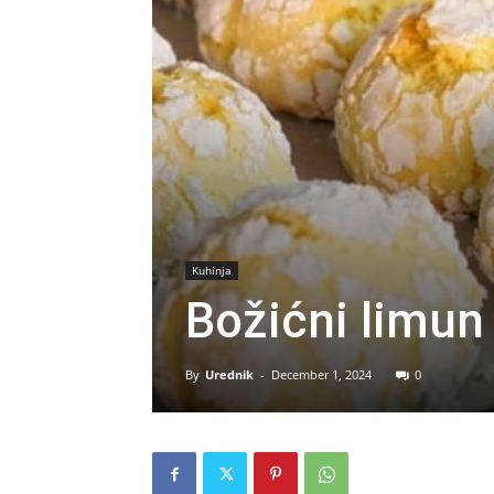
Kuhinja
Božićni limun
By
Urednik
-
December 1, 2024
0