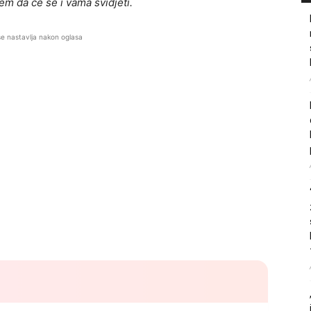
jem da će se i vama svidjeti.
se nastavlja nakon oglasa