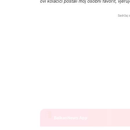
ovi kolačići postali moj osobni favorit, vjeru
Sadržaj 
BalkanNews App