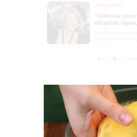
EKSKLUZIVNO
Marija je pala sa 
ucveljenog udovca
Marija je pala sa liti
onda je obdukcija otkr
1.0K
234
1