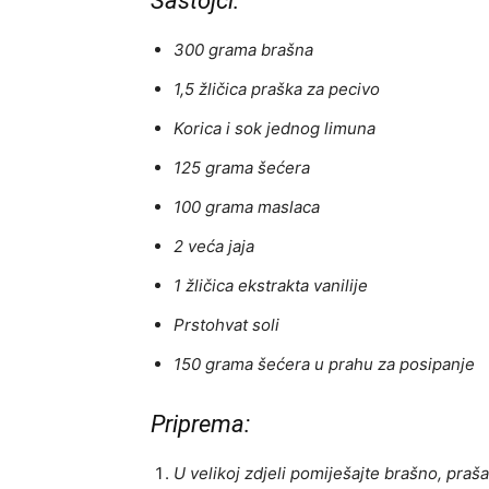
Sastojci:
300 grama brašna
1,5 žličica praška za pecivo
Korica i sok jednog limuna
125 grama šećera
100 grama maslaca
2 veća jaja
1 žličica ekstrakta vanilije
Prstohvat soli
150 grama šećera u prahu za posipanje
Priprema:
U velikoj zdjeli pomiješajte brašno, praš