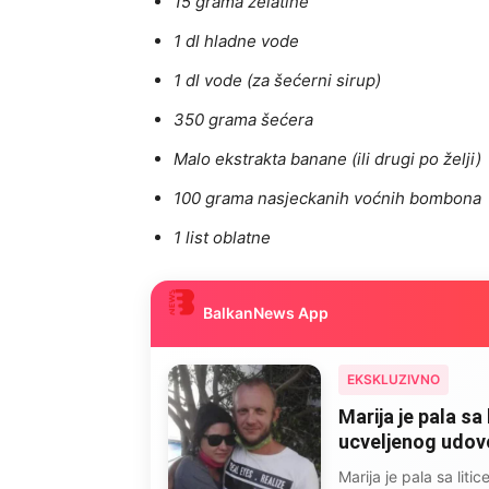
15 grama želatine
1 dl hladne vode
1 dl vode (za šećerni sirup)
350 grama šećera
Malo ekstrakta banane (ili drugi po želji)
100 grama nasjeckanih voćnih bombona
1 list oblatne
BalkanNews App
EKSKLUZIVNO
Kad se Marin sup
mijenjala: Jedno
Kad se Marin suprug 