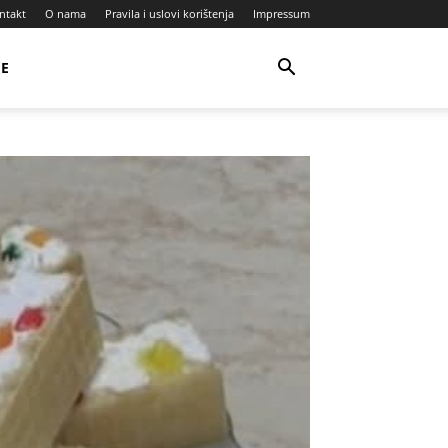
ntakt
O nama
Pravila i uslovi korištenja
Impressum
JE