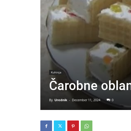
Kuhinja
Čarobne obla
By
Urednik
-
December 11, 2024
0