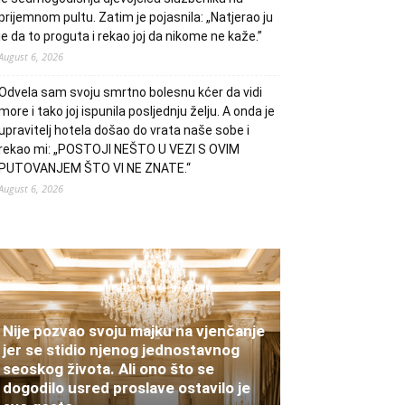
prijemnom pultu. Zatim je pojasnila: „Natjerao ju
je da to proguta i rekao joj da nikome ne kaže.”
August 6, 2026
Odvela sam svoju smrtno bolesnu kćer da vidi
more i tako joj ispunila posljednju želju. A onda je
upravitelj hotela došao do vrata naše sobe i
rekao mi: „POSTOJI NEŠTO U VEZI S OVIM
PUTOVANJEM ŠTO VI NE ZNATE.“
August 6, 2026
Nije pozvao svoju majku na vjenčanje
jer se stidio njenog jednostavnog
seoskog života. Ali ono što se
dogodilo usred proslave ostavilo je