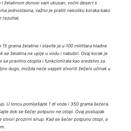
i želatinom donosi vam ukusan, voćni desert s
ema jednostavna, važno je pratiti nekoliko koraka kako
n rezultat.
 15 grama želatine i stavite je u 100 mililitara hladne
k se želatina ne upije u vodu i nabubri. Ovaj korak je
i se pravilno otopila i funkcionirala kao sredstvo za
jno dugo, možda neće uspjeti stvoriti željeni učinak u
up. U loncu pomiješajte 1 dl vode i 350 grama šećera.
ešajte dok se šećer potpuno ne otopi. Ovaj postupak
se stvori prozirni sirup. Kad se šećer potpuno otopi, a
om.