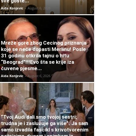
sve goste...
Aida Konjevic
-
August 6, 2026
Mreže gore zbog Cecinog priznanja
koje se neće dopasti Merlinu! Posle
31 godinu otkrila tajnu o hitu
“Beograd”!!!Evo šta se krije iza
čuvene pjesme...
Aida Konjevic
-
August 6, 2026
“Tvoj Audi dali smo tvojoj sestri;
trudna je i zaslužuje ga više”. Ja sam
samo izvadila fascikl s krivotvorenim
potpisima, dugom i snimkom iz...