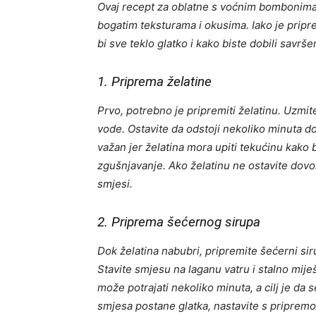
Ovaj recept za oblatne s voćnim bombonima 
bogatim teksturama i okusima. Iako je pripr
bi sve teklo glatko i kako biste dobili savrše
1. Priprema želatine
Prvo, potrebno je pripremiti želatinu. Uzmite
vode. Ostavite da odstoji nekoliko minuta do
važan jer želatina mora upiti tekućinu kako b
zgušnjavanje. Ako želatinu ne ostavite dovol
smjesi.
2. Priprema šećernog sirupa
Dok želatina nabubri, pripremite šećerni sir
Stavite smjesu na laganu vatru i stalno mij
može potrajati nekoliko minuta, a cilj je da 
smjesa postane glatka, nastavite s priprem