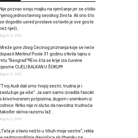
Nije pozvao svoju majku na vjenčanje jer se stidio
njenog jednostavnog seoskog života. Ali ono što
se dogodilo usred proslave ostavilo je sve goste
bez riječi…
August 6, 2026
Mreže gore zbog Cecinog priznanja koje se neće
dopasti Merlinu! Posle 31 godinu otkrila tajnu o
hitu “Beograd”!!!Evo šta se krije iza čuvene
pjesme CIJELI BALKAN U ŠOKU!!!!
August 6, 2026
“Tvoj Audi dali smo tvojoj sestri; trudna je i
zaslužuje ga više”. Ja sam samo izvadila fascikl
s krivotvorenim potpisima, dugom i snimkom iz
bolnice. Nitko nije ni slutio da navodna trudnoća
također skriva razornu laž…
August 6, 2026
„Tata je stavio nešto u trbuh moje sestre”, rekla
je sedmogodišnja djevojčica službeniku na