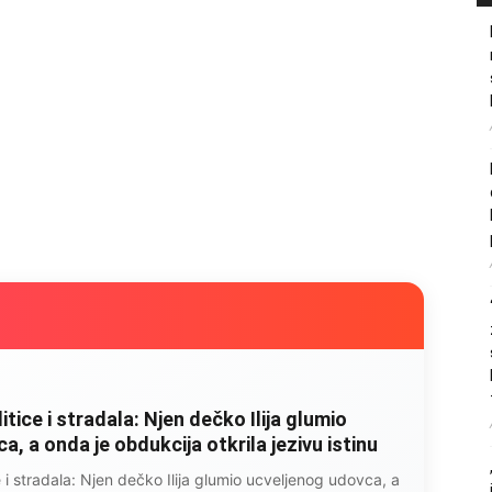
rug razbolio ona ga kupala, pelene mu
 jutro je poslao po čokoladu..
razbolio ona ga kupala, pelene mu mijenjala: Jedno jutro