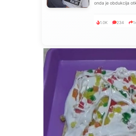
je poslao po čokoladu
999
321
2