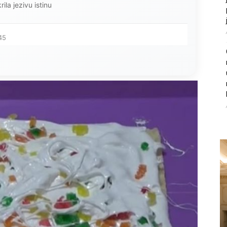
..
34