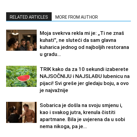
RELATED ARTICLES
MORE FROM AUTHOR
Moja svekrva rekla mi je: „Ti ne znaš
kuhati”, ne sluteći da sam glavna
kuharica jednog od najboljih restorana
u gradu…
TRIK kako da za 10 sekundi izaberete
NAJSOČNIJU i NAJSLAĐU lubenicu na
pijaci! Svi greše jer gledaju boju, a ovo
je najvažnije
Sobarica je došla na svoju smjenu i,
kao i svakog jutra, krenula čistiti
apartmane. Bila je uvjerena da u sobi
nema nikoga, pa je...