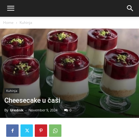
Home
Kuhinja
Kuhinja
Cheesecake u čaši
By
Urednik
-
November 9, 2024
0