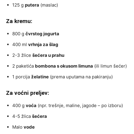
125 g
putera
(maslac)
Za kremu:
800 g
čvrstog jogurta
400 ml
vrhnja za šlag
2-3 žlice
šećera u prahu
2 paketića
bombona s okusom limuna
(ili limun šećer)
1 porcija
želatine
(prema uputama na pakiranju)
Za voćni preljev:
400 g
voća
(npr. trešnje, maline, jagode – po izboru)
4-5 žlica
šećera
Malo
vode