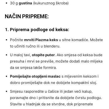
30 g
gustina
(kukuruznog škroba)
NAČIN PRIPREME:
1. Priprema podloge od keksa:
Počnite
mrviti Plazma keks
u sitne komadiće. Možete
to učiniti ručno ili u blenderu.
U maloj tavi,
otopite puter
. Ako smjesa od keksa bude
presuha i mrvi se previše, možete dodati malo mlijeka
da se smjesa lakše formira.
Pomiješajte otopljeni maslac
s mljevenim keksom i
dobro promiješajte dok ne dobijete kompaktni sloj.
Smjesu rasporedite u čašice ili jedan veći kalup,
poravnajte dno i pritisnite da dobijete čvrstu podlogu.
Stavite u hladnjak da se stvrdne, dok pripremate