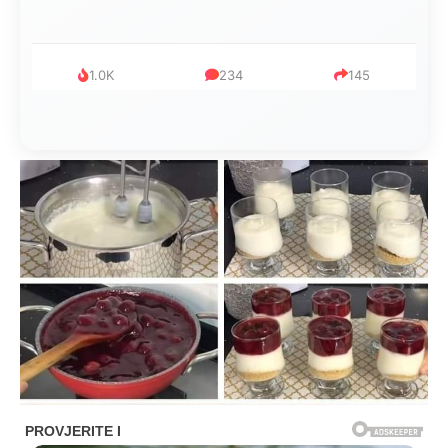
1.0K
234
145