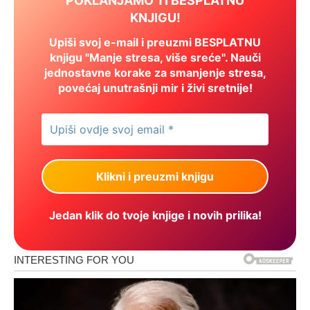
POKLANJAMO TI BESPLATNU
KNJIGU!
Upiši svoj e-mail i preuzmi BESPLATNU
knjigu "Manje stresa, više sreće". Nauči
jednostavne korake za smanjenje stresa,
povećaj unutrašnji mir i živi sretnije!
Jedan klik do tvoje knjige i novih prilika!