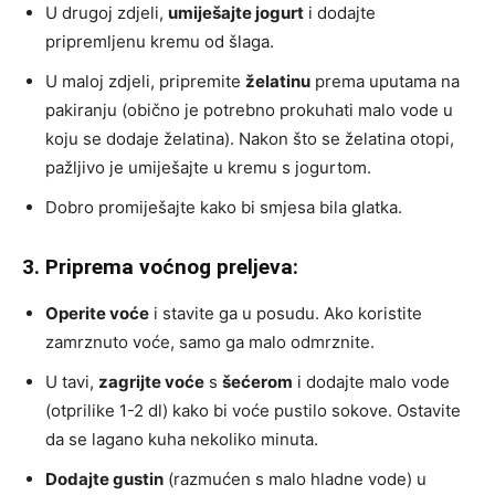
U drugoj zdjeli,
umiješajte jogurt
i dodajte
pripremljenu kremu od šlaga.
U maloj zdjeli, pripremite
želatinu
prema uputama na
pakiranju (obično je potrebno prokuhati malo vode u
koju se dodaje želatina). Nakon što se želatina otopi,
pažljivo je umiješajte u kremu s jogurtom.
Dobro promiješajte kako bi smjesa bila glatka.
3. Priprema voćnog preljeva:
Operite voće
i stavite ga u posudu. Ako koristite
zamrznuto voće, samo ga malo odmrznite.
U tavi,
zagrijte voće
s
šećerom
i dodajte malo vode
(otprilike 1-2 dl) kako bi voće pustilo sokove. Ostavite
da se lagano kuha nekoliko minuta.
Dodajte gustin
(razmućen s malo hladne vode) u