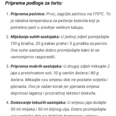
Priprema podloge za tortu:
Priprema pećnice:
Prvo, zagrijte pećnicu na 170°C. To
je idealna temperatura za pečenje biskvita koji je
potrebno peći u srednje velikom kalupu.
Miješanje suhih sastojaka:
U jednoj zdjeli pomiješajte
110 g brašna, 20 g kakao praha i 5 g praška za pecivo.
Ove suhe sastojke dobro promiješajte kako bi se
ravnomjerno rasporedili.
Priprema mokrih sastojaka:
U drugoj zdjeli miksajte 2
jaja s prstohvatom soli, 10 g vanilin šećera i 80 g
šećera. Miksajte ovu smjesu dok ne postane svijetla i
pjenasta. Ovo je važan korak jer pjenasta smjesa
doprinosi laganoj i prozračnoj teksturi biskvita.
Dodavanje tekućih sastojaka:
U smjesu jaja dodajte
50 ml mlijeka i 50 ml biljnog ulja. Dobro promiješajte
sve sastojke dok ne dobijete homogenu smjesu.