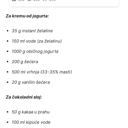
Za kremu od jogurta:
35 g instant želatine
150 ml vode (za želatinu)
1000 g običnog jogurta
200 g šećera
500 ml vrhnja (33-35% masti)
20 g vanilin šećera
Za čokoladni sloj:
50 g kakaa u prahu
100 ml kipuće vode