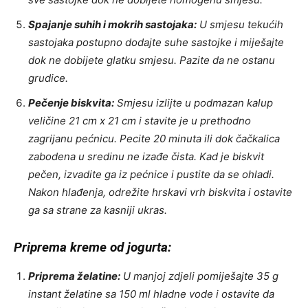
Spajanje suhih i mokrih sastojaka:
U smjesu tekućih
sastojaka postupno dodajte suhe sastojke i miješajte
dok ne dobijete glatku smjesu. Pazite da ne ostanu
grudice.
Pečenje biskvita:
Smjesu izlijte u podmazan kalup
veličine 21 cm x 21 cm i stavite je u prethodno
zagrijanu pećnicu. Pecite 20 minuta ili dok čačkalica
zabodena u sredinu ne izađe čista. Kad je biskvit
pečen, izvadite ga iz pećnice i pustite da se ohladi.
Nakon hlađenja, odrežite hrskavi vrh biskvita i ostavite
ga sa strane za kasniji ukras.
Priprema kreme od jogurta:
Priprema želatine:
U manjoj zdjeli pomiješajte 35 g
instant želatine sa 150 ml hladne vode i ostavite da