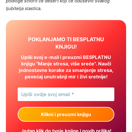
podloge stvorit će desert koji će oduševiti svakog
ljubitelja slastica.
POKLANJAMO TI BESPLATNU
KNJIGU!
Upiši svoj e-mail i preuzmi BESPLATNU
knjigu "Manje stresa, više sreće". Nauči
jednostavne korake za smanjenje stresa,
povećaj unutrašnji mir i živi sretnije!
Jedan klik do tvoje knjige i novih prilika!