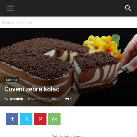
Home
Kuhinja
Kuhinja
Čuveni zebra kolač
By
Urednik
-
November 29, 2024
0
Oglasi - Advertisement