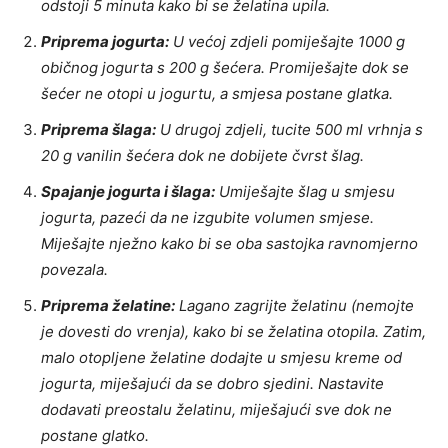
odstoji 5 minuta kako bi se želatina upila.
Priprema jogurta:
U većoj zdjeli pomiješajte 1000 g
običnog jogurta s 200 g šećera. Promiješajte dok se
šećer ne otopi u jogurtu, a smjesa postane glatka.
Priprema šlaga:
U drugoj zdjeli, tucite 500 ml vrhnja s
20 g vanilin šećera dok ne dobijete čvrst šlag.
Spajanje jogurta i šlaga:
Umiješajte šlag u smjesu
jogurta, pazeći da ne izgubite volumen smjese.
Miješajte nježno kako bi se oba sastojka ravnomjerno
povezala.
Priprema želatine:
Lagano zagrijte želatinu (nemojte
je dovesti do vrenja), kako bi se želatina otopila. Zatim,
malo otopljene želatine dodajte u smjesu kreme od
jogurta, miješajući da se dobro sjedini. Nastavite
dodavati preostalu želatinu, miješajući sve dok ne
postane glatko.