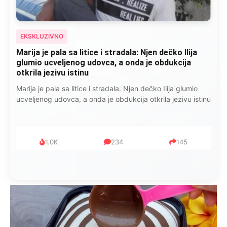
EKSKLUZIVNO
Marija je pala sa litice i stradala: Njen dečko Ilija
glumio ucveljenog udovca, a onda je obdukcija
otkrila jezivu istinu
Marija je pala sa litice i stradala: Njen dečko Ilija glumio
ucveljenog udovca, a onda je obdukcija otkrila jezivu istinu
1.0K
234
145