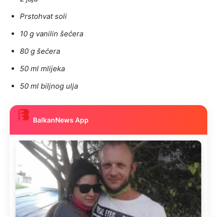
Prstohvat soli
10 g vanilin šećera
80 g šećera
50 ml mlijeka
50 ml biljnog ulja
BalkanNews App