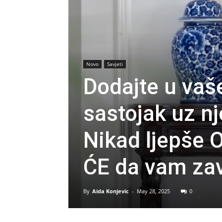
Novo
Savjeti
Dodajte u vaše
sastojak uz n
Nikad ljepše 
ĆE da vam zav
By
Aida Konjevic
-
May 28, 2025
0