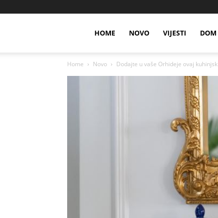
HOME
NOVO
VIJESTI
DOM 
Home
Novo
Dodajte u vaše Orhideje ovaj kuhinjski