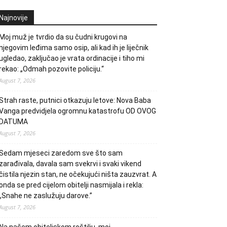
Najnovije
Moj muž je tvrdio da su čudni krugovi na
njegovim leđima samo osip, ali kad ih je liječnik
ugledao, zaključao je vrata ordinacije i tiho mi
rekao: „Odmah pozovite policiju.“
August 7, 2026
Strah raste, putnici otkazuju letove: Nova Baba
Vanga predvidjela ogromnu katastrofu OD OVOG
DATUMA
August 7, 2026
Sedam mjeseci zaredom sve što sam
zarađivala, davala sam svekrvi i svaki vikend
čistila njezin stan, ne očekujući ništa zauzvrat. A
onda se pred cijelom obitelji nasmijala i rekla:
„Snahe ne zaslužuju darove.”
August 7, 2026