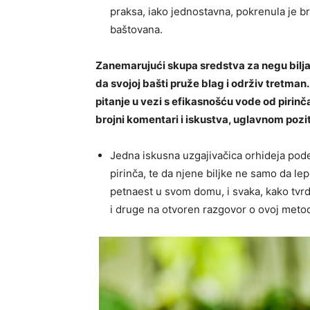
praksa, iako jednostavna, pokrenula je br
baštovana.
Zanemarujući skupa sredstva za negu bilja
da svojoj bašti pruže blag i održiv tretman.
pitanje u vezi s efikasnošću vode od pirinča
brojni komentari i iskustva, uglavnom pozit
Jedna iskusna uzgajivačica orhideja podel
pirinča, te da njene biljke ne samo da lep
petnaest u svom domu, i svaka, kako tvrd
i druge na otvoren razgovor o ovoj metod