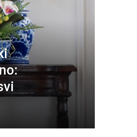
ki
no:
svi