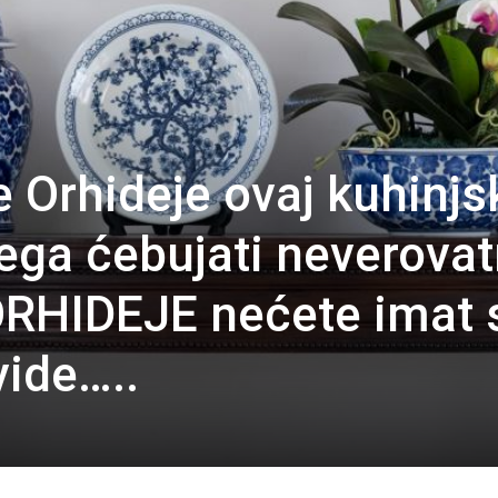
 Orhideje ovaj kuhinjs
jega ćebujati neverovat
ORHIDEJE nećete imat 
ide…..