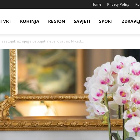
Home
Privacy Policy
Ko
I VRT
KUHINJA
REGION
SAVJETI
SPORT
ZDRAVL
 sastojak uz njega ćebujati neverovatno: Nikad...