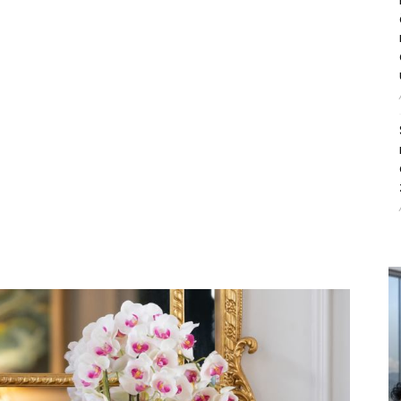
litice i stradala: Njen dečko Ilija glumio
, a onda je obdukcija otkrila jezivu istinu
ce i stradala: Njen dečko Ilija glumio ucveljenog udovca, a
ila jezivu istinu
45