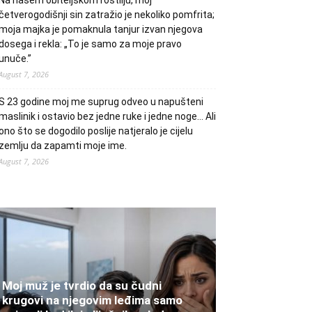
Na našem obiteljskom roštilju, moj
četverogodišnji sin zatražio je nekoliko pomfrita;
moja majka je pomaknula tanjur izvan njegova
dosega i rekla: „To je samo za moje pravo
unuče.”
August 7, 2026
S 23 godine moj me suprug odveo u napušteni
maslinik i ostavio bez jedne ruke i jedne noge… Ali
ono što se dogodilo poslije natjeralo je cijelu
zemlju da zapamti moje ime.
August 7, 2026
Moj muž je tvrdio da su čudni
krugovi na njegovim leđima samo