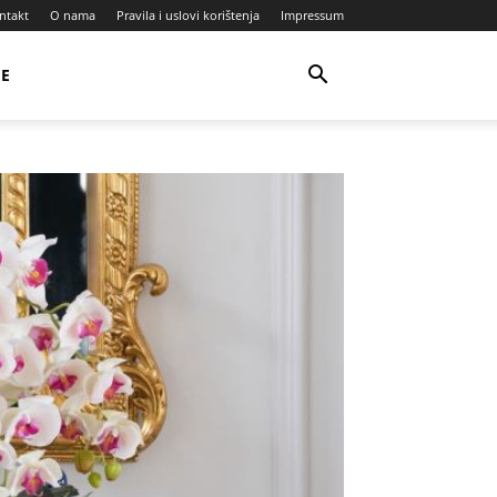
ntakt
O nama
Pravila i uslovi korištenja
Impressum
JE