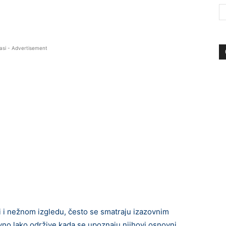
asi - Advertisement
i i nežnom izgledu, često se smatraju izazovnim
tivno lako održive kada se upoznaju njihovi osnovni