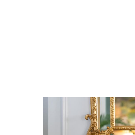
BalkanNews App
EKSKLUZIVNO
Marija je pala sa 
ucveljenog udovca
Marija je pala sa liti
onda je obdukcija otkr
1.0K
234
1