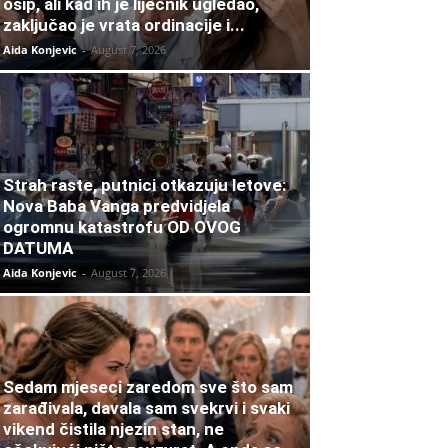
osip, ali kad ih je liječnik ugledao,
zaključao je vrata ordinacije i...
Aida Konjevic
-
August 7, 2026
Strah raste, putnici otkazuju letove:
Nova Baba Vanga predvidjela
ogromnu katastrofu OD OVOG
DATUMA
Aida Konjevic
-
August 7, 2026
Sedam mjeseci zaredom sve što sam
zarađivala, davala sam svekrvi i svaki
vikend čistila njezin stan, ne