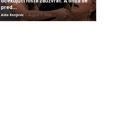
očekujući ništa zauzvrat. A onda se
pred...
Aida Konjevic
-
August 7, 2026