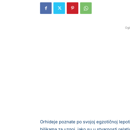
Ogl
Orhideje poznate po svojoj egzotičnoj lepot
biljkama za uzgoj, iako su u stvarnosti rela