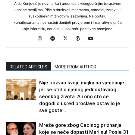
Aida Konjević je novinarka i urednica s višegodišnjim iskustvom
u online medijima. Piše o društvenim temama, porodici, zdravlju i
svakodnevnim životnim izazovima. Na portalu
kuhajtesanama.net nastoji donijeti provjerene i inspirativne priče
koje informišu, educiraju i pokreću pozitivne promjene.
RELATED ARTICLES
MORE FROM AUTHOR
Nije pozvao svoju majku na vjenčanje
jer se stidio njenog jednostavnog
seoskog života. Ali ono što se
dogodilo usred proslave ostavilo je
sve goste...
Mreže gore zbog Cecinog priznanja
koje se neće dopasti Merlinu! Posle 31