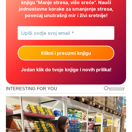
knjigu "Manje stresa, više sreće". Nauči
jednostavne korake za smanjenje stresa,
povećaj unutrašnji mir i živi sretnije!
Jedan klik do tvoje knjige i novih prilika!