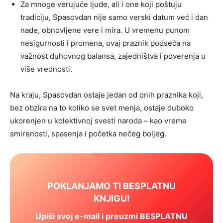
Za mnoge verujuće ljude, ali i one koji poštuju
tradiciju, Spasovdan nije samo verski datum već i dan
nade, obnovljene vere i mira. U vremenu punom
nesigurnosti i promena, ovaj praznik podseća na
važnost duhovnog balansa, zajedništva i poverenja u
više vrednosti.
Na kraju, Spasovdan ostaje jedan od onih praznika koji,
bez obzira na to koliko se svet menja, ostaje duboko
ukorenjen u kolektivnoj svesti naroda – kao vreme
smirenosti, spasenja i početka nečeg boljeg.
POKLANJAMO TI BESPLATNU
KNJIGU!
Upiši svoj e-mail i preuzmi BESPLATNU