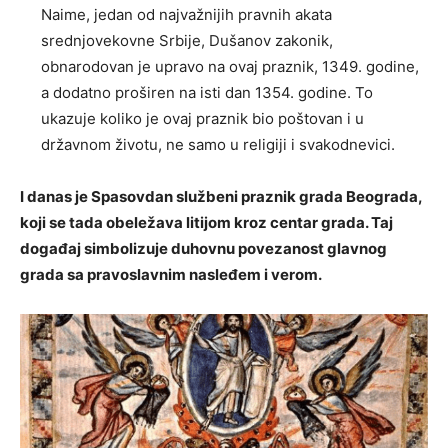
Naime, jedan od najvažnijih pravnih akata
srednjovekovne Srbije, Dušanov zakonik,
obnarodovan je upravo na ovaj praznik, 1349. godine,
a dodatno proširen na isti dan 1354. godine. To
ukazuje koliko je ovaj praznik bio poštovan i u
državnom životu, ne samo u religiji i svakodnevici.
I danas je Spasovdan službeni praznik grada Beograda,
koji se tada obeležava litijom kroz centar grada. Taj
događaj simbolizuje duhovnu povezanost glavnog
grada sa pravoslavnim nasleđem i verom.