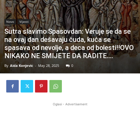
Novo
Vijesti
Sutra slavimo Spasovdan: Veruje se da se
na ovaj dan dešavaju čuda, kuća se
spasava od nevolje, a deca od bolesti!!OVO
NIKAKO NE SMIJETE DA RADITE….
By
Aida Konjevic
-
May 28, 2025
0
Oglasi - Advertisement