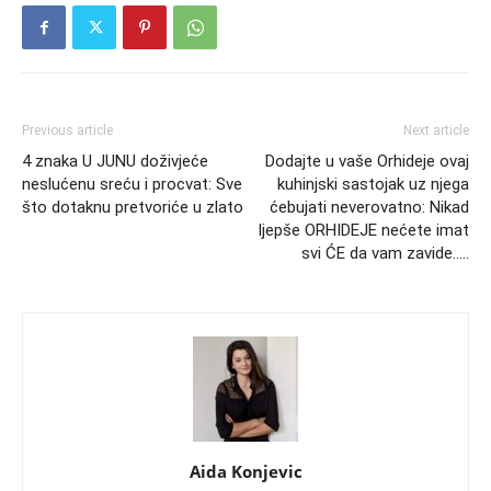
Previous article
Next article
4 znaka U JUNU doživjeće
Dodajte u vaše Orhideje ovaj
neslućenu sreću i procvat: Sve
kuhinjski sastojak uz njega
što dotaknu pretvoriće u zlato
ćebujati neverovatno: Nikad
ljepše ORHIDEJE nećete imat
svi ĆE da vam zavide…..
Aida Konjevic