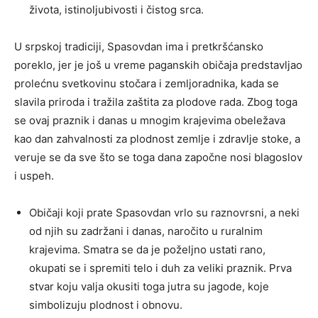
života, istinoljubivosti i čistog srca.
U srpskoj tradiciji, Spasovdan ima i pretkršćansko
poreklo, jer je još u vreme paganskih običaja predstavljao
prolećnu svetkovinu stočara i zemljoradnika, kada se
slavila priroda i tražila zaštita za plodove rada. Zbog toga
se ovaj praznik i danas u mnogim krajevima obeležava
kao dan zahvalnosti za plodnost zemlje i zdravlje stoke, a
veruje se da sve što se toga dana započne nosi blagoslov
i uspeh.
Običaji koji prate Spasovdan vrlo su raznovrsni, a neki
od njih su zadržani i danas, naročito u ruralnim
krajevima. Smatra se da je poželjno ustati rano,
okupati se i spremiti telo i duh za veliki praznik. Prva
stvar koju valja okusiti toga jutra su jagode, koje
simbolizuju plodnost i obnovu.