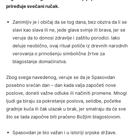
priređuje svečani ručak.
Zanimljiv je i običaj da se tog dana, bez obzira da li se
slavi kao slava ili ne, jede glava svinje ili brava, jer se
veruje da to donosi zdravlje i zaštitu porodici. Iako
deluje neobično, ovaj ritual potiče iz drevnih narodnih
verovanja o prinošenju simbolične žrtve za
blagostanje domaćinstva.
Zbog svega navedenog, veruje se da je Spasovdan
posebno srećan dan – dan kada valja započeti nove
poslove, doneti važne odluke ili načiniti promene. Mnogi
ljudi ga biraju za pokretanje poslova, selidbe, početke
gradnje kuća ili čak ulazak u brak, jer smatraju da će sve
što se tada započne biti praćeno Božjim blagoslovom.
Spasovdan je bio važan i u istoriji srpske države.