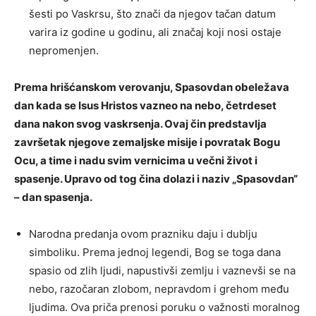
šesti po Vaskrsu, što znači da njegov tačan datum
varira iz godine u godinu, ali značaj koji nosi ostaje
nepromenjen.
Prema hrišćanskom verovanju, Spasovdan obeležava
dan kada se Isus Hristos vazneo na nebo, četrdeset
dana nakon svog vaskrsenja. Ovaj čin predstavlja
završetak njegove zemaljske misije i povratak Bogu
Ocu, a time i nadu svim vernicima u večni život i
spasenje. Upravo od tog čina dolazi i naziv „Spasovdan“
– dan spasenja.
Narodna predanja ovom prazniku daju i dublju
simboliku. Prema jednoj legendi, Bog se toga dana
spasio od zlih ljudi, napustivši zemlju i vaznevši se na
nebo, razočaran zlobom, nepravdom i grehom među
ljudima. Ova priča prenosi poruku o važnosti moralnog