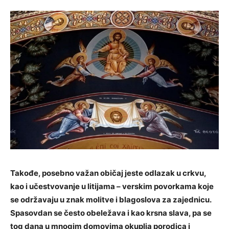
Takođe, posebno važan običaj jeste odlazak u crkvu,
kao i učestvovanje u litijama – verskim povorkama koje
se održavaju u znak molitve i blagoslova za zajednicu.
Spasovdan se često obeležava i kao krsna slava, pa se
tog dana u mnogim domovima okuplja porodica i