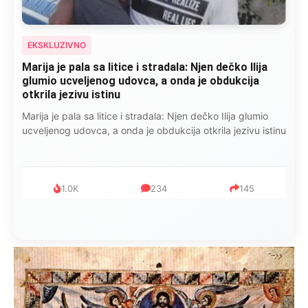
EKSKLUZIVNO
Marija je pala sa litice i stradala: Njen dečko Ilija
glumio ucveljenog udovca, a onda je obdukcija
otkrila jezivu istinu
Marija je pala sa litice i stradala: Njen dečko Ilija glumio
ucveljenog udovca, a onda je obdukcija otkrila jezivu istinu
1.0K
234
145