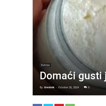
Kuhinja
Domaći gusti 
By
Urednik
-
October 26, 2024
0