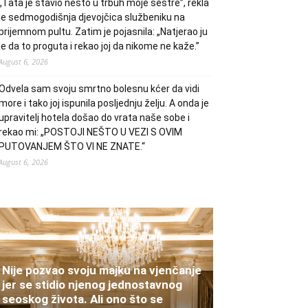
„Tata je stavio nešto u trbuh moje sestre”, rekla
je sedmogodišnja djevojčica službeniku na
prijemnom pultu. Zatim je pojasnila: „Natjerao ju
je da to proguta i rekao joj da nikome ne kaže.”
August 6, 2026
Odvela sam svoju smrtno bolesnu kćer da vidi
more i tako joj ispunila posljednju želju. A onda je
upravitelj hotela došao do vrata naše sobe i
rekao mi: „POSTOJI NEŠTO U VEZI S OVIM
PUTOVANJEM ŠTO VI NE ZNATE.“
August 6, 2026
Nije pozvao svoju majku na vjenčanje
jer se stidio njenog jednostavnog
seoskog života. Ali ono što se