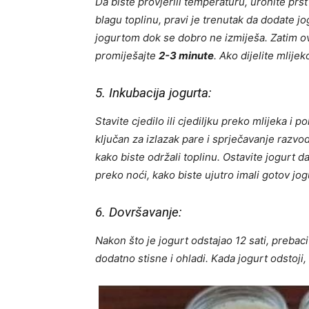
Da biste provjerili temperaturu, uronite prst
blagu toplinu, pravi je trenutak da dodate jo
jogurtom dok se dobro ne izmiješa. Zatim o
promiješajte
2-3 minute
. Ako dijelite mlije
5. Inkubacija jogurta:
Stavite cjedilo ili cjediljku preko mlijeka i 
ključan za izlazak pare i sprječavanje razv
kako biste održali toplinu. Ostavite jogurt d
preko noći, kako biste ujutro imali gotov jog
6. Dovršavanje:
Nakon što je jogurt odstajao 12 sati, prebac
dodatno stisne i ohladi. Kada jogurt odstoji,