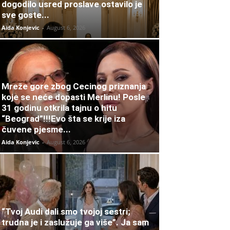
dogodilo usred proslave ostavilo je
sve goste...
Aida Konjevic
-
August 6, 2026
Mreže gore zbog Cecinog priznanja
koje se neće dopasti Merlinu! Posle
31 godinu otkrila tajnu o hitu
“Beograd”!!!Evo šta se krije iza
čuvene pjesme...
Aida Konjevic
-
August 6, 2026
“Tvoj Audi dali smo tvojoj sestri;
trudna je i zaslužuje ga više”. Ja sam