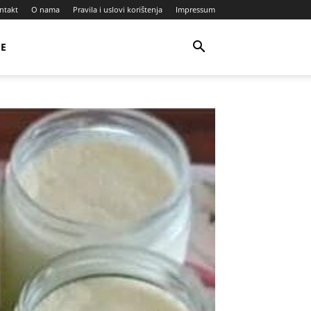
ntakt
O nama
Pravila i uslovi korištenja
Impressum
JE