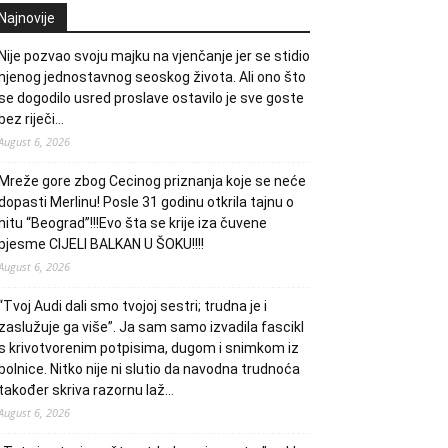
Najnovije
Nije pozvao svoju majku na vjenčanje jer se stidio
njenog jednostavnog seoskog života. Ali ono što
se dogodilo usred proslave ostavilo je sve goste
bez riječi…
August 6, 2026
Mreže gore zbog Cecinog priznanja koje se neće
dopasti Merlinu! Posle 31 godinu otkrila tajnu o
hitu “Beograd”!!!Evo šta se krije iza čuvene
pjesme CIJELI BALKAN U ŠOKU!!!!
August 6, 2026
“Tvoj Audi dali smo tvojoj sestri; trudna je i
zaslužuje ga više”. Ja sam samo izvadila fascikl
s krivotvorenim potpisima, dugom i snimkom iz
bolnice. Nitko nije ni slutio da navodna trudnoća
također skriva razornu laž…
August 6, 2026