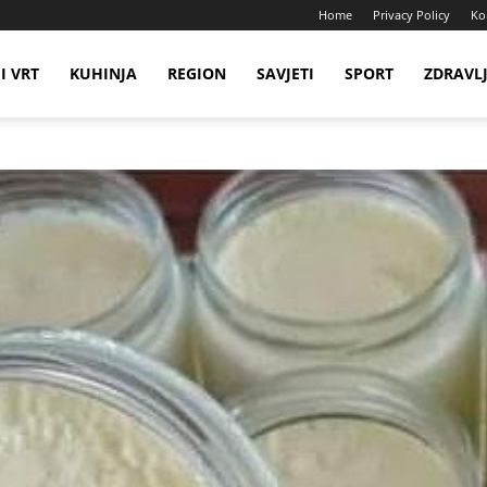
Home
Privacy Policy
Ko
I VRT
KUHINJA
REGION
SAVJETI
SPORT
ZDRAVL