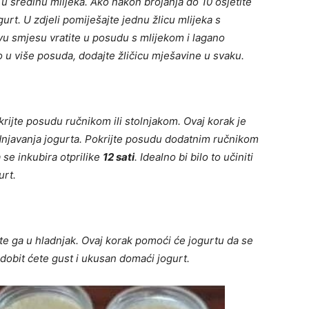
 u sredinu mlijeka. Ako nakon brojanja do 10 osjetite
gurt. U zdjeli pomiješajte jednu žlicu mlijeka s
vu smjesu vratite u posudu s mlijekom i lagano
ko u više posuda, dodajte žličicu mješavine u svaku.
pokrijte posudu ručnikom ili stolnjakom. Ovaj korak je
odnjavanja jogurta. Pokrijte posudu dodatnim ručnikom
a se inkubira otprilike
12 sati
. Idealno bi bilo to učiniti
urt.
ite ga u hladnjak. Ovaj korak pomoći će jogurtu da se
 dobit ćete gust i ukusan domaći jogurt.