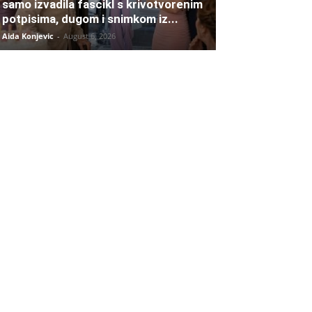
samo izvadila fascikl s krivotvorenim
potpisima, dugom i snimkom iz...
Aida Konjevic
-
August 6, 2026