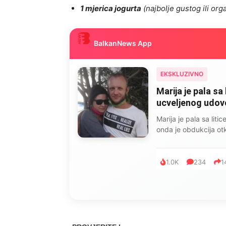
1 mjerica jogurta
(najbolje gustog ili or
BalkanNews App
EKSKLUZIVNO
Marija je pala sa 
ucveljenog udovca
Marija je pala sa liti
onda je obdukcija otkr
1.0K
234
1