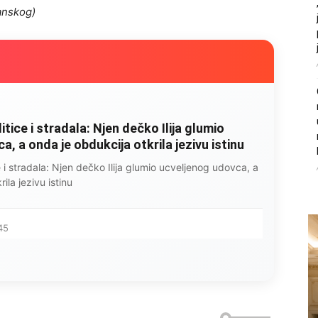
ganskog)
litice i stradala: Njen dečko Ilija glumio
, a onda je obdukcija otkrila jezivu istinu
ce i stradala: Njen dečko Ilija glumio ucveljenog udovca, a
ila jezivu istinu
45