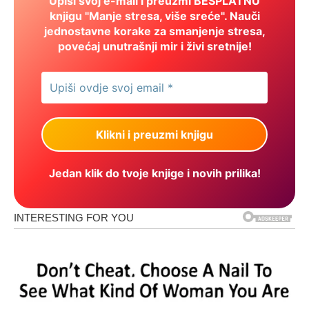
Upiši svoj e-mail i preuzmi BESPLATNU
knjigu "Manje stresa, više sreće". Nauči
jednostavne korake za smanjenje stresa,
povećaj unutrašnji mir i živi sretnije!
Jedan klik do tvoje knjige i novih prilika!