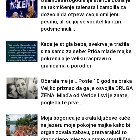
Osamdesetogodišnja starica došla je
na takmičenje talenata i zamolila za
dozvolu da otpeva svoju omiljenu
pesmu, ali su joj se voditeljka i žiri
podsmehnuli...
Kada je stigla beba, svekrva je tražila
sina samo za sebe: Priča mlade majke
pokrenula je veliku raspravu o
granicama u porodici
Očarala me je… Posle 10 godina braka
Veljko priznao da ga je osvojila DRUGA
ŽENA! Mlađa od Verice i svi je znate,
pogledajte prve...
Moja šogorica je ukrala ključeve kuće
na jezeru moje pokojne majke kako bi
organizovala zabavu, pretvarajući to
dragocjeno mjesto u pravo smetljište.