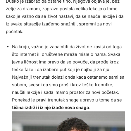
Duško je izabrao da ostane tiho. Njegova objava je, bez
želje za dramom, zapravo postala velika lekcija o tome
kako je važno da se život nastavi, da se nauče lekcije i da
iz svake situacije izađemo snažniji, spremni za novi
početak.
Na kraju, važno je zapamtiti da život ne zavisi od toga
što internet ili društvene mreže misle o nama. Svaka
javna ličnost ima pravo da se povuče, da prođe kroz
teške faze i da izabere put koji je najbolji za nju.
Najvažniji trenutak dolazi onda kada ostanemo sami sa
sobom, svesni da smo prošli kroz teške trenutke,
naučili lekcije i sada imamo prostor za novi početak.
Ponekad je pravi trenutak snage upravo u tome da se
tišina izdrži i iz nje izađe nova snaga
.