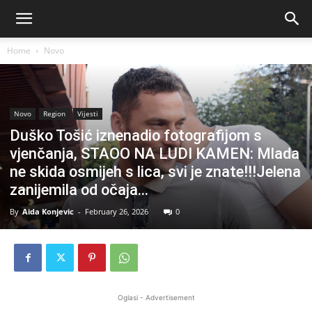
Home
Novo
Novo
Region
Vijesti
Duško Tošić iznenadio fotografijom s
vjenčanja, STAOO NA LUDI KAMEN: Mlada
ne skida osmijeh s lica, svi je znate!!!Jelena
zanijemila od očaja…
By
Aida Konjevic
-
February 26, 2026
0
Oglasi - Advertisement