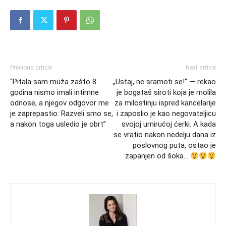
Previous article
Next article
“Pitala sam muža zašto 8
„Ustaj, ne sramoti se!“ — rekao
godina nismo imali intimne
je bogataš siroti koja je molila
odnose, a njegov odgovor me
za milostinju ispred kancelarije
je zaprepastio: Razveli smo se,
i zaposlio je kao negovateljicu
a nakon toga usledio je obrt”
svojoj umirućoj ćerki. A kada
se vratio nakon nedelju dana iz
poslovnog puta, ostao je
zapanjen od šoka…