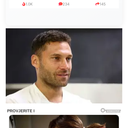
1.0K
234
145