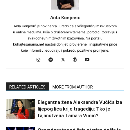
Aida Konjevic
Aida Konjević je novinarka i urednica s višegodišnjim iskustvom
u online medijima. Piše o društvenim temama, porodici, zdravlju i
svakodnevnim životnim izazovima. Na portalu
kuhajtesanama.net nastoji donijeti provjerene i inspirativne priče
koje informišu, educiraju i pokreću pozitivne promjene.
RELATED ARTICLES
MORE FROM AUTHOR
Elegantna žena Aleksandra Vučića iza
lijepog lica krije tragediju: Tko je
tajanstvena Tamara Vučić?