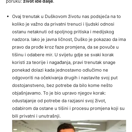
poruku:
život ide dalje
.
Ovaj trenutak u Duškovom životu nas podsjeća na to
koliko je važno da privatni trenuci i ljudski odnosi
ostanu netaknuti od spoljnog pritiska i medijskog
nadzora. Iako je javna ličnost, Duško je pokazao da ima
pravo da prođe kroz faze promjena, da se povuče u
tišinu i odabere mir. U svijetu gdje se svaki korak
koristi za teorije i nagađanja, pravi trenutak snage
ponekad dolazi kada jednostavno odlučimo ne
odgovoriti na očekivanja drugih i nastavite svoj put
dostojanstveno, bez potrebe da bilo kome nešto
objašnjavamo. To je bio upravo njegov korak:
odustajanje od potrebe da razjasni svoj život,
odabirom da ostane u tišini i procesu promjena koji su
bili privatni i unutrašnji.