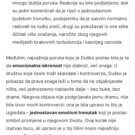
mnogo dublja poruka. Reakcije su bile podijeljene; dok
su jedni komentirali da je riječ o jednostavnom
ljudskom trenutku, podsjetniku da je sasvim normalno
radovati se tuđoj sreći, drugi su pokušavali iz ove slike
iščitati više značenja, naročito zbog njegovih
medijskih brakovnih turbulencija i kasnijeg razvoda.
Međutim, najvažnija poruka koju je Duško poslao bila je ta
da
emocionalna iskrenost
nije slabost, već snaga. U
društvu koje često traži skandale i kontroverze, Duško je
pokazao da prava snaga leži u tome da ne objašnjavate
ništa, već jednostavno nastavite dalje – bez buke, bez
drame. Njegova objava nije podgrijavala javnu dramu, nije
bila izvor novih kontroverzi; ona je bila upravo to što je
izgledala –
jednostavan emotivni trenutak
koji je postao
simbol promjene u njegovom životu. Ovaj korak nije
izazvao buru, ali upravo je u toj tišini nosio najvažniju