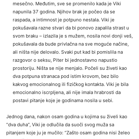
mesečno. Međutim, sve se promenilo kada je Viki
napunila 37 godina. Njihov brak je počeo da se
raspada, a intimnost je potpuno nestala. Viki je
pokušavala razne stvari da bi ponovo zapalila strast u
svom braku – izlazila je s mužem, nosila novi donji veš,
pokušavala da bude privlačna na sve moguće načine,
ali ništa nije delovalo. Svaki put kad bi pomislila na
razgovor o seksu, Piter bi jednostavno napustio
prostoriju. Ništa se nije menjalo. Počeli su živeti kao
dva potpuna stranaca pod istim krovom, bez bilo
kakvog emocionalnog ili fizičkog kontakta. Viki je bila
emocionalno iscrpljena, ali nije imala hrabrosti da
postavi pitanje koje je godinama nosila u sebi.
Jednog dana, nakon osam godina u kojima su živeli kao
“dva duha”, Viki je odlučila da suoči svog muža sa
pitanjem koje ju je mučilo: “Zašto osam godina nisi želeo