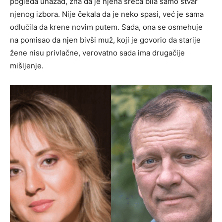
pogleda unazad, zna da je njena sreća bila samo stvar
njenog izbora. Nije čekala da je neko spasi, već je sama
odlučila da krene novim putem. Sada, ona se osmehuje
na pomisao da njen bivši muž, koji je govorio da starije
žene nisu privlačne, verovatno sada ima drugačije
mišljenje.