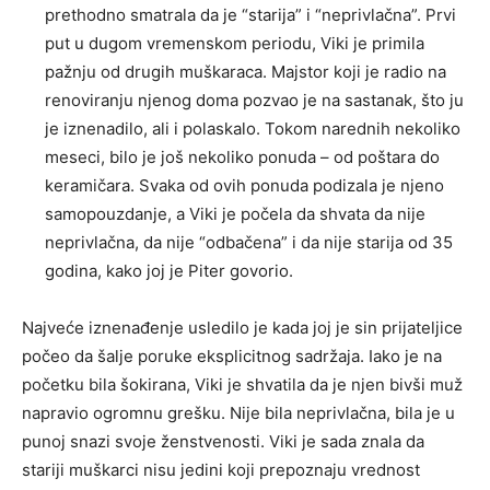
prethodno smatrala da je “starija” i “neprivlačna”. Prvi
put u dugom vremenskom periodu, Viki je primila
pažnju od drugih muškaraca. Majstor koji je radio na
renoviranju njenog doma pozvao je na sastanak, što ju
je iznenadilo, ali i polaskalo. Tokom narednih nekoliko
meseci, bilo je još nekoliko ponuda – od poštara do
keramičara. Svaka od ovih ponuda podizala je njeno
samopouzdanje, a Viki je počela da shvata da nije
neprivlačna, da nije “odbačena” i da nije starija od 35
godina, kako joj je Piter govorio.
Najveće iznenađenje usledilo je kada joj je sin prijateljice
počeo da šalje poruke eksplicitnog sadržaja. Iako je na
početku bila šokirana, Viki je shvatila da je njen bivši muž
napravio ogromnu grešku. Nije bila neprivlačna, bila je u
punoj snazi svoje ženstvenosti. Viki je sada znala da
stariji muškarci nisu jedini koji prepoznaju vrednost