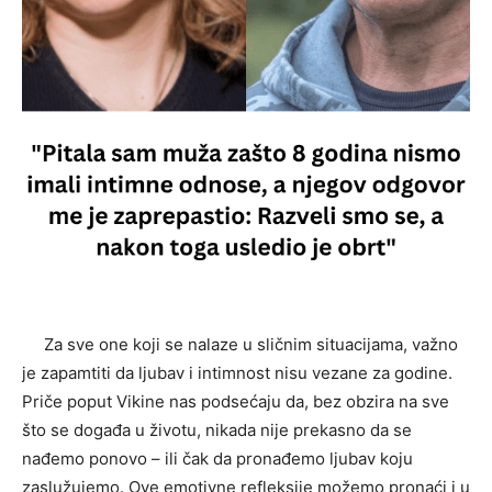
Za sve one koji se nalaze u sličnim situacijama, važno
je zapamtiti da ljubav i intimnost nisu vezane za godine.
Priče poput Vikine nas podsećaju da, bez obzira na sve
što se događa u životu, nikada nije prekasno da se
nađemo ponovo – ili čak da pronađemo ljubav koju
zaslužujemo. Ove emotivne refleksije možemo pronaći i u