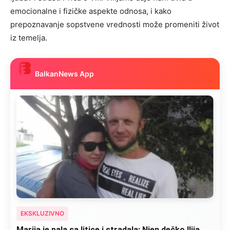
emocionalne i fizičke aspekte odnosa, i kako
prepoznavanje sopstvene vrednosti može promeniti život
iz temelja.
BalkanNews App
EKSKLUZIVNO
Marija je pala sa litice i stradala: Njen dečko Ilija