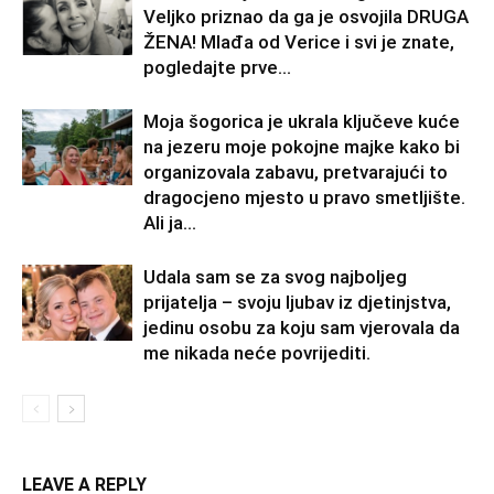
Veljko priznao da ga je osvojila DRUGA
ŽENA! Mlađa od Verice i svi je znate,
pogledajte prve...
Moja šogorica je ukrala ključeve kuće
na jezeru moje pokojne majke kako bi
organizovala zabavu, pretvarajući to
dragocjeno mjesto u pravo smetljište.
Ali ja...
Udala sam se za svog najboljeg
prijatelja – svoju ljubav iz djetinjstva,
jedinu osobu za koju sam vjerovala da
me nikada neće povrijediti.
LEAVE A REPLY