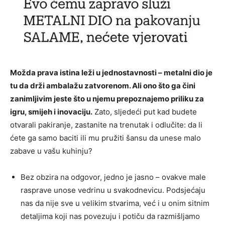
Možda prava istina leži u jednostavnosti – metalni dio je
tu da drži ambalažu zatvorenom. Ali ono što ga čini
zanimljivim jeste što u njemu prepoznajemo priliku za
igru, smijeh i inovaciju.
Zato, sljedeći put kad budete
otvarali pakiranje, zastanite na trenutak i odlučite: da li
ćete ga samo baciti ili mu pružiti šansu da unese malo
zabave u vašu kuhinju?
Bez obzira na odgovor, jedno je jasno – ovakve male
rasprave unose vedrinu u svakodnevicu. Podsjećaju
nas da nije sve u velikim stvarima, već i u onim sitnim
detaljima koji nas povezuju i potiču da razmišljamo