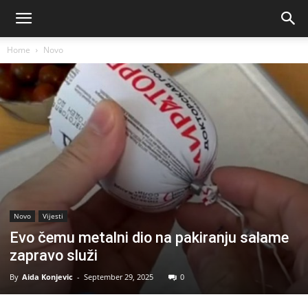
Home
Novo
Novo
Vijesti
Evo čemu metalni dio na pakiranju salame
zapravo služi
By
Aida Konjevic
-
September 29, 2025
0