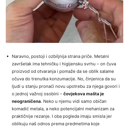
Naravno, postoji i ozbiljnija strana priče. Metalni
završetak ima tehničku i higijensku svrhu – on čuva
proizvod od otvaranja i pomaže da se oblik salame
očuva do trenutka konzumacije. No, činjenica da su
ljudi u stanju pronaći novu upotrebu za njega govori i
o jednoj važnoj osobini –
čovjekova mašta je
neograničena
. Neko u njemu vidi samo običan
komadić metala, a neko potencijalni mehanizam za
praktičnije rezanje. I oba pogleda imaju smisla jer
oblikuju naš odnos prema predmetima koje