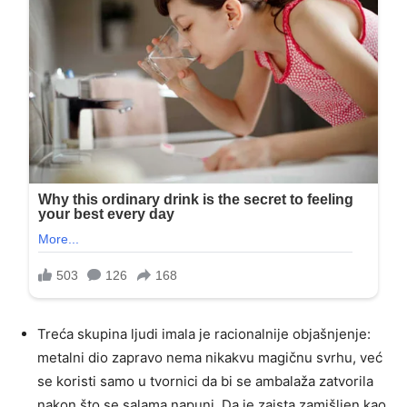
Treća skupina ljudi imala je racionalnije objašnjenje:
metalni dio zapravo nema nikakvu magičnu svrhu, već
se koristi samo u tvornici da bi se ambalaža zatvorila
nakon što se salama napuni. Da je zaista zamišljen kao