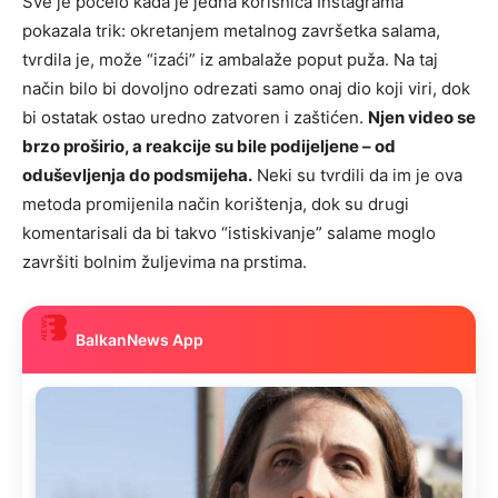
Sve je počelo kada je jedna korisnica Instagrama
pokazala trik: okretanjem metalnog završetka salama,
tvrdila je, može “izaći” iz ambalaže poput puža. Na taj
način bilo bi dovoljno odrezati samo onaj dio koji viri, dok
bi ostatak ostao uredno zatvoren i zaštićen.
Njen video se
brzo proširio, a reakcije su bile podijeljene – od
oduševljenja do podsmijeha.
Neki su tvrdili da im je ova
metoda promijenila način korištenja, dok su drugi
komentarisali da bi takvo “istiskivanje” salame moglo
završiti bolnim žuljevima na prstima.
BalkanNews App