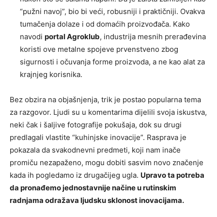
“pužni navoj”, bio bi veći, robusniji i praktičniji. Ovakva
tumačenja dolaze i od domaćih proizvođača. Kako
navodi
portal Agroklub
, industrija mesnih prerađevina
koristi ove metalne spojeve prvenstveno zbog
sigurnosti i očuvanja forme proizvoda, a ne kao alat za
krajnjeg korisnika.
Bez obzira na objašnjenja, trik je postao popularna tema
za razgovor. Ljudi su u komentarima dijelili svoja iskustva,
neki čak i šaljive fotografije pokušaja, dok su drugi
predlagali vlastite “kuhinjske inovacije”. Rasprava je
pokazala da svakodnevni predmeti, koji nam inače
promiču nezapaženo, mogu dobiti sasvim novo značenje
kada ih pogledamo iz drugačijeg ugla.
Upravo ta potreba
da pronađemo jednostavnije načine u rutinskim
radnjama odražava ljudsku sklonost inovacijama.