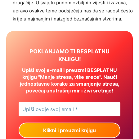
drugačije. U svijetu punom ozbiljnih vijesti i izazova,
upravo ovakve teme podsjećaju nas da se radost često
krije u najmanjim i naizgled beznačajnim stvarima.
POKLANJAMO TI BESPLATNU
KNJIGU!
Upiši svoj e-mail i preuzmi BESPLATNU
knjigu "Manje stresa, više sreće". Nauči
jednostavne korake za smanjenje stresa,
povećaj unutrašnji mir i živi sretnije!