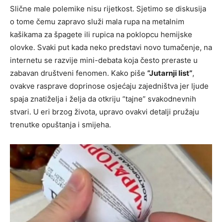
Slične male polemike nisu rijetkost. Sjetimo se diskusija
o tome čemu zapravo služi mala rupa na metalnim
kašikama za špagete ili rupica na poklopcu hemijske
olovke. Svaki put kada neko predstavi novo tumačenje, na
internetu se razvije mini-debata koja često preraste u
zabavan društveni fenomen. Kako piše
“Jutarnji list”
,
ovakve rasprave doprinose osjećaju zajedništva jer ljude
spaja znatiželja i želja da otkriju “tajne” svakodnevnih
stvari. U eri brzog života, upravo ovakvi detalji pružaju
trenutke opuštanja i smijeha.