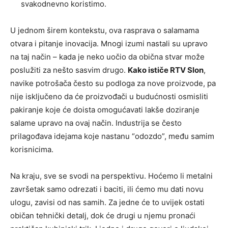
svakodnevno koristimo.
U jednom širem kontekstu, ova rasprava o salamama
otvara i pitanje inovacija. Mnogi izumi nastali su upravo
na taj način – kada je neko uočio da obična stvar može
poslužiti za nešto sasvim drugo.
Kako ističe RTV Slon
,
navike potrošača često su podloga za nove proizvode, pa
nije isključeno da će proizvođači u budućnosti osmisliti
pakiranje koje će doista omogućavati lakše doziranje
salame upravo na ovaj način. Industrija se često
prilagođava idejama koje nastanu “odozdo”, među samim
korisnicima.
Na kraju, sve se svodi na perspektivu. Hoćemo li metalni
završetak samo odrezati i baciti, ili ćemo mu dati novu
ulogu, zavisi od nas samih. Za jedne će to uvijek ostati
običan tehnički detalj, dok će drugi u njemu pronaći