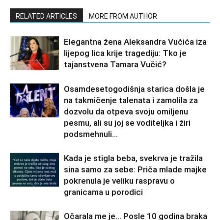
RELATED ARTICLES
MORE FROM AUTHOR
Elegantna žena Aleksandra Vučića iza
lijepog lica krije tragediju: Tko je
tajanstvena Tamara Vučić?
Osamdesetogodišnja starica došla je
na takmičenje talenata i zamolila za
dozvolu da otpeva svoju omiljenu
pesmu, ali su joj se voditeljka i žiri
podsmehnuli...
Kada je stigla beba, svekrva je tražila
sina samo za sebe: Priča mlade majke
pokrenula je veliku raspravu o
granicama u porodici
Očarala me je… Posle 10 godina braka