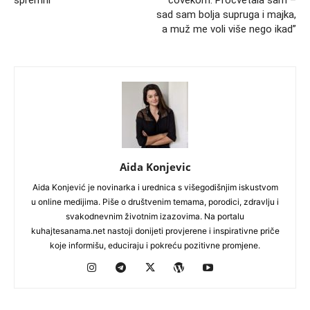
spremni
čovekom: Procvetala sam –
sad sam bolja supruga i majka,
a muž me voli više nego ikad”
Aida Konjevic
Aida Konjević je novinarka i urednica s višegodišnjim iskustvom
u online medijima. Piše o društvenim temama, porodici, zdravlju i
svakodnevnim životnim izazovima. Na portalu
kuhajtesanama.net nastoji donijeti provjerene i inspirativne priče
koje informišu, educiraju i pokreću pozitivne promjene.