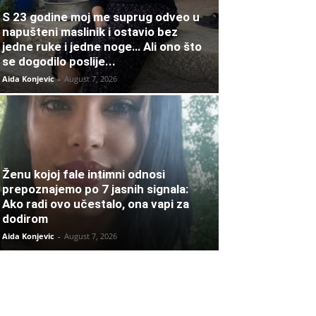
S 23 godine moj me suprug odveo u
napušteni maslinik i ostavio bez
jedne ruke i jedne noge… Ali ono što
se dogodilo poslije...
Aida Konjevic
-
August 7, 2026
Ženu kojoj fale intimni odnosi
prepoznajemo po 7 jasnih signala:
Ako radi ovo učestalo, ona vapi za
dodirom
Aida Konjevic
-
August 7, 2026