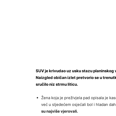
SUV je krivudao uz usku stazu planinskog v
Naizgled običan izlet pretvorio se u trenu
sručilo niz strmu liticu.
Žena koja je preživjela pad opisala je ka
već u sljedećem osjećali bol i hladan dah
su najviše vjerovali.