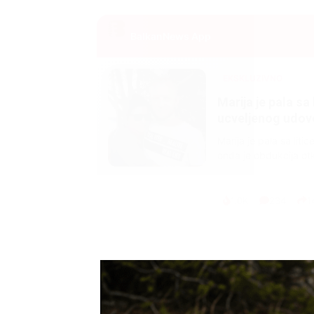
BalkanNews App
EKSKLUZIVNO
Marija je pala sa 
ucveljenog udovca
Marija je pala sa liti
onda je obdukcija otkr
1.0K
234
1