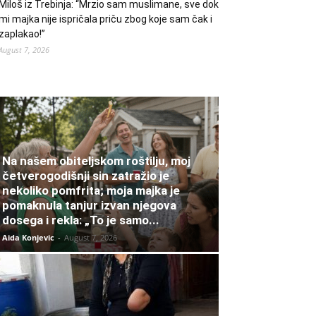
Miloš iz Trebinja: “Mrzio sam muslimane, sve dok
mi majka nije ispričala priču zbog koje sam čak i
zaplakao!”
August 7, 2026
Na našem obiteljskom roštilju, moj
četverogodišnji sin zatražio je
nekoliko pomfrita; moja majka je
pomaknula tanjur izvan njegova
dosega i rekla: „To je samo...
Aida Konjevic
-
August 7, 2026