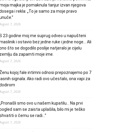
moja majka je pomaknula tanjur izvan njegova
dosega i rekla: „To je samo za moje pravo
unuče.”
August 7, 2026
S 23 godine moj me suprug odveo u napušteni
maslinik i ostavio bez jedne ruke i jedne noge… Ali
ono što se dogodilo poslije natjeralo je cijelu
zemlju da zapamti moje ime.
August 7, 2026
Ženu kojoj fale intimni odnosi prepoznajemo po 7
jasnih signala: Ako radi ovo učestalo, ona vapi za
dodirom
August 7, 2026
„Pronašli smo ovo u našem kupatilu… Na prvi
pogled sam se zaista uplašila, bilo mi je teško
shvatiti o čemu se radi…”
August 7, 2026