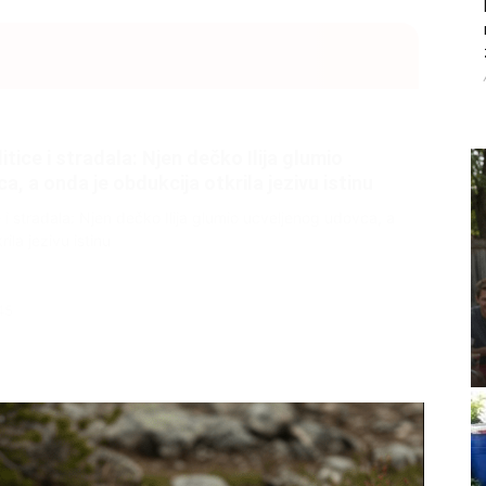
litice i stradala: Njen dečko Ilija glumio
, a onda je obdukcija otkrila jezivu istinu
ce i stradala: Njen dečko Ilija glumio ucveljenog udovca, a
ila jezivu istinu
45