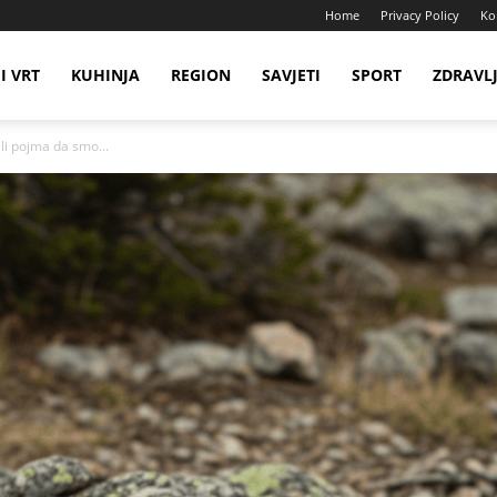
Home
Privacy Policy
Ko
I VRT
KUHINJA
REGION
SAVJETI
SPORT
ZDRAVL
ali pojma da smo...