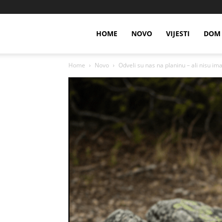
HOME
NOVO
VIJESTI
DOM 
Home
Novo
Odveli su nas na planinu – ali nisu im