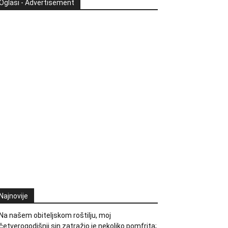
Oglasi - Advertisement
Najnovije
Na našem obiteljskom roštilju, moj
četverogodišnji sin zatražio je nekoliko pomfrita;