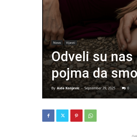
Novo
Vijesti
Odveli su nas 
pojma da smo 
By
Aida Konjevic
-
September 29, 2025
0
Ogl