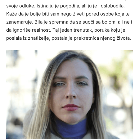
svoje odluke. Istina ju je pogodila, ali ju je i oslobodila.
Kaže da je bolje biti sam nego živeti pored osobe koja te
zanemaruje. Bila je spremna da se suoči sa bolom, ali ne i
da ignoriše realnost. Taj jedan trenutak, poruka koju je
poslala iz znatiželje, postala je prekretnica njenog života.