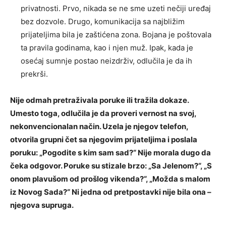
privatnosti. Prvo, nikada se ne sme uzeti nečiji uređaj
bez dozvole. Drugo, komunikacija sa najbližim
prijateljima bila je zaštićena zona. Bojana je poštovala
ta pravila godinama, kao i njen muž. Ipak, kada je
osećaj sumnje postao neizdrživ, odlučila je da ih
prekrši.
Nije odmah pretraživala poruke ili tražila dokaze.
Umesto toga, odlučila je da proveri vernost na svoj,
nekonvencionalan način. Uzela je njegov telefon,
otvorila grupni čet sa njegovim prijateljima i poslala
poruku: „Pogodite s kim sam sad?“ Nije morala dugo da
čeka odgovor. Poruke su stizale brzo: „Sa Jelenom?“, „S
onom plavušom od prošlog vikenda?“, „Možda s malom
iz Novog Sada?“ Ni jedna od pretpostavki nije bila ona –
njegova supruga.