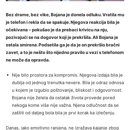
Bez drame, bez vike, Bojana je donela odluku. Vratila mu
je telefon i rekla da se spakuje. Njegova reakcija bila je
očekivana – pokušao je da prebaci krivicu na nju,
pozivajući se na dogovor koji je prekršila. Ali Bojana je
ostala smirena. Podsetila ga je da je on prekršio bračni
zavet, a to je nešto što nijedno pravilo u vezi s telefonom
ne može da opravda.
Nije bilo prostora za kompromis. Njegova izdaja bila je
dublja od jednog trenutka nevere. Bila je odraz odnosa
u kojem je izgubio poštovanje, bliskost i odgovornost.
Bojana nije želela da ostatak života provede pored
nekoga kome više nije važna. Njena odlučnost da se
zaštiti od daljeg bola bila je prvi korak ka izlečenju.
Danas, iako emotivno ranjena, ne izražava kajanje zbog