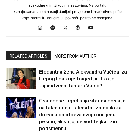
svakodnevnim životnim izazovima. Na portalu
kuhajtesanama.net nastoji donijeti provjerene i inspirativne priče
koje informišu, educiraju i pokreću pozitivne promjene.
RELATED ARTICLES
MORE FROM AUTHOR
Elegantna žena Aleksandra Vučića iza
lijepog lica krije tragediju: Tko je
tajanstvena Tamara Vučić?
Osamdesetogodišnja starica došla je
na takmičenje talenata i zamolila za
dozvolu da otpeva svoju omiljenu
pesmu, ali su joj se voditeljka i žiri
podsmehnuli...