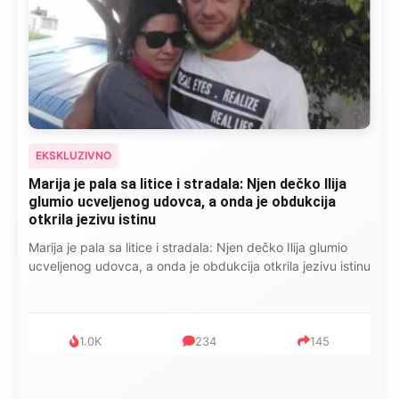
EKSKLUZIVNO
Marija je pala sa litice i stradala: Njen dečko Ilija
glumio ucveljenog udovca, a onda je obdukcija
otkrila jezivu istinu
Marija je pala sa litice i stradala: Njen dečko Ilija glumio
ucveljenog udovca, a onda je obdukcija otkrila jezivu istinu
1.0K
234
145