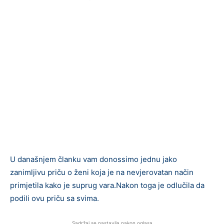
U današnjem članku vam donossimo jednu jako
zanimljivu priču o ženi koja je na nevjerovatan način
primjetila kako je suprug vara.Nakon toga je odlučila da
podili ovu priču sa svima.
Sadržaj se nastavlja nakon oglasa