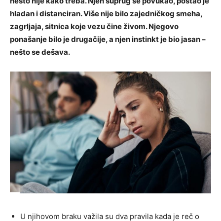
nešto nije kako treba. Njen suprug se povukao, postao je
hladan i distanciran. Više nije bilo zajedničkog smeha,
zagrljaja, sitnica koje vezu čine živom. Njegovo
ponašanje bilo je drugačije, a njen instinkt je bio jasan –
nešto se dešava.
U njihovom braku važila su dva pravila kada je reč o