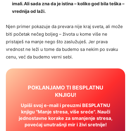
imali. Ali sada zna da je istina – koliko god bila teška –
vrednija od laži.
Njen primer pokazuje da prevara nije kraj sveta, ali može
biti početak nečeg boljeg – života u kome više ne
pristaješ na manje nego što zaslužuješ. Jer prava
vrednost ne leži u tome da budemo sa nekim po svaku
cenu, već da budemo verni sebi.
POKLANJAMO TI BESPLATNU
KNJIGU!
Upiši svoj e-mail i preuzmi BESPLATNU
knjigu "Manje stresa, više sreće". Nauči
jednostavne korake za smanjenje stresa,
povećaj unutrašnji mir i živi sretnije!