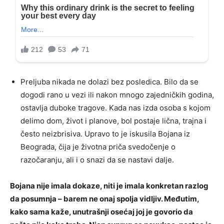
Preljuba nikada ne dolazi bez posledica. Bilo da se
dogodi rano u vezi ili nakon mnogo zajedničkih godina,
ostavlja duboke tragove. Kada nas izda osoba s kojom
delimo dom, život i planove, bol postaje lična, trajna i
često neizbrisiva. Upravo to je iskusila Bojana iz
Beograda, čija je životna priča svedočenje o
razočaranju, ali i o snazi da se nastavi dalje.
Bojana nije imala dokaze, niti je imala konkretan razlog
da posumnja – barem ne onaj spolja vidljiv. Međutim,
kako sama kaže, unutrašnji osećaj joj je govorio da