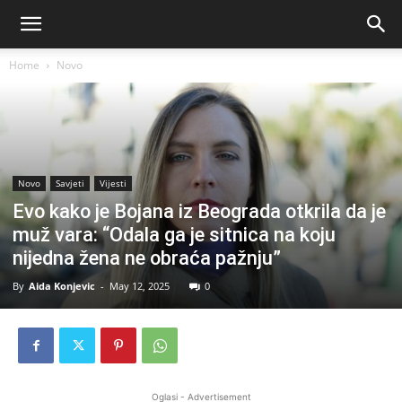
Home
Novo
Novo
Savjeti
Vijesti
Evo kako je Bojana iz Beograda otkrila da je
muž vara: “Odala ga je sitnica na koju
nijedna žena ne obraća pažnju”
By
Aida Konjevic
-
May 12, 2025
0
Oglasi - Advertisement