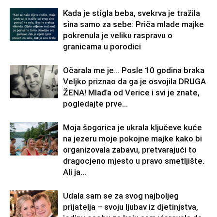
Kada je stigla beba, svekrva je tražila
sina samo za sebe: Priča mlade majke
pokrenula je veliku raspravu o
granicama u porodici
Očarala me je… Posle 10 godina braka
Veljko priznao da ga je osvojila DRUGA
ŽENA! Mlađa od Verice i svi je znate,
pogledajte prve...
Moja šogorica je ukrala ključeve kuće
na jezeru moje pokojne majke kako bi
organizovala zabavu, pretvarajući to
dragocjeno mjesto u pravo smetljište.
Ali ja...
Udala sam se za svog najboljeg
prijatelja – svoju ljubav iz djetinjstva,