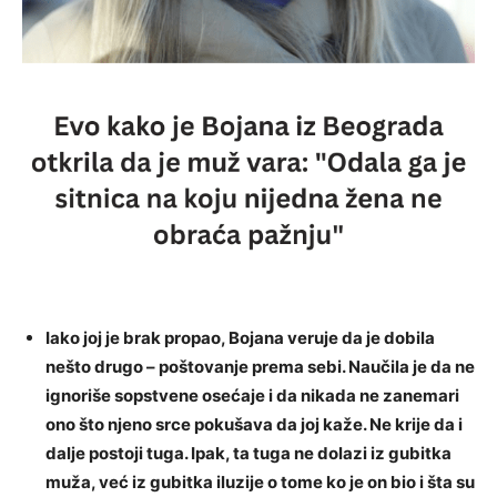
Iako joj je brak propao, Bojana veruje da je dobila
nešto drugo – poštovanje prema sebi. Naučila je da ne
ignoriše sopstvene osećaje i da nikada ne zanemari
ono što njeno srce pokušava da joj kaže. Ne krije da i
dalje postoji tuga. Ipak, ta tuga ne dolazi iz gubitka
muža, već iz gubitka iluzije o tome ko je on bio i šta su