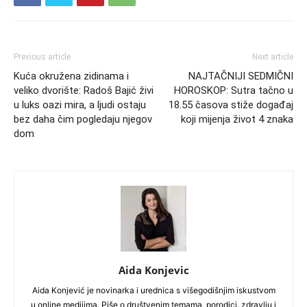
Previous article
Next article
Kuća okružena zidinama i
NAJTAČNIJI SEDMIČNI
veliko dvorište: Radoš Bajić živi
HOROSKOP: Sutra tačno u
u luks oazi mira, a ljudi ostaju
18.55 časova stiže događaj
bez daha čim pogledaju njegov
koji mijenja život 4 znaka
dom
Aida Konjevic
Aida Konjević je novinarka i urednica s višegodišnjim iskustvom
u online medijima. Piše o društvenim temama, porodici, zdravlju i