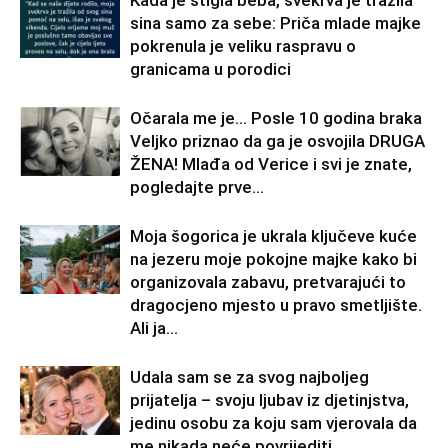
Kada je stigla beba, svekrva je tražila
sina samo za sebe: Priča mlade majke
pokrenula je veliku raspravu o
granicama u porodici
Očarala me je… Posle 10 godina braka
Veljko priznao da ga je osvojila DRUGA
ŽENA! Mlađa od Verice i svi je znate,
pogledajte prve...
Moja šogorica je ukrala ključeve kuće
na jezeru moje pokojne majke kako bi
organizovala zabavu, pretvarajući to
dragocjeno mjesto u pravo smetljište.
Ali ja...
Udala sam se za svog najboljeg
prijatelja – svoju ljubav iz djetinjstva,
jedinu osobu za koju sam vjerovala da
me nikada neće povrijediti.