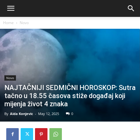
Home
Novo
Novo
NAJTAČNIJI SEDMIČNI HOROSKOP: Sutra
tačno u 18.55 časova stiže događaj koji
mijenja život 4 znaka
By
Aida Konjevic
-
May 12, 2025
0