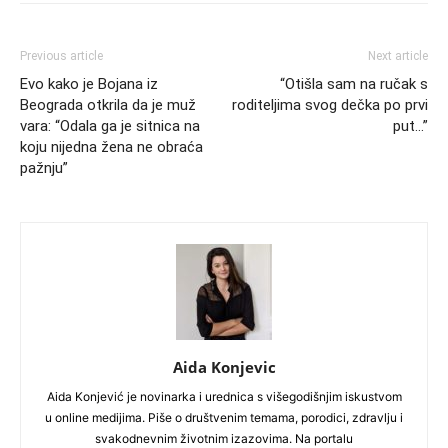
Previous article
Next article
Evo kako je Bojana iz
“Otišla sam na ručak s
Beograda otkrila da je muž
roditeljima svog dečka po prvi
vara: “Odala ga je sitnica na
put…”
koju nijedna žena ne obraća
pažnju”
Aida Konjevic
Aida Konjević je novinarka i urednica s višegodišnjim iskustvom
u online medijima. Piše o društvenim temama, porodici, zdravlju i
svakodnevnim životnim izazovima. Na portalu