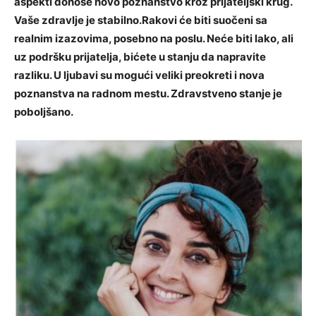
aspekti donose novo poznanstvo kroz prijateljski krug.
Vaše zdravlje je stabilno.Rakovi će biti suočeni sa
realnim izazovima, posebno na poslu. Neće biti lako, ali
uz podršku prijatelja, bićete u stanju da napravite
razliku. U ljubavi su mogući veliki preokreti i nova
poznanstva na radnom mestu. Zdravstveno stanje je
poboljšano.