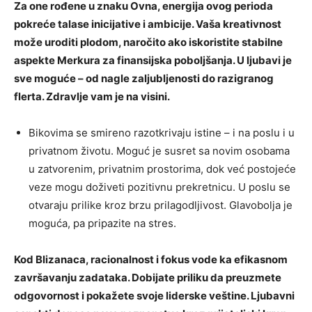
Za one rođene u znaku Ovna, energija ovog perioda
pokreće talase inicijative i ambicije. Vaša kreativnost
može uroditi plodom, naročito ako iskoristite stabilne
aspekte Merkura za finansijska poboljšanja. U ljubavi je
sve moguće – od nagle zaljubljenosti do razigranog
flerta. Zdravlje vam je na visini.
Bikovima se smireno razotkrivaju istine – i na poslu i u
privatnom životu. Moguć je susret sa novim osobama
u zatvorenim, privatnim prostorima, dok već postojeće
veze mogu doživeti pozitivnu prekretnicu. U poslu se
otvaraju prilike kroz brzu prilagodljivost. Glavobolja je
moguća, pa pripazite na stres.
Kod Blizanaca, racionalnost i fokus vode ka efikasnom
završavanju zadataka. Dobijate priliku da preuzmete
odgovornost i pokažete svoje liderske veštine. Ljubavni