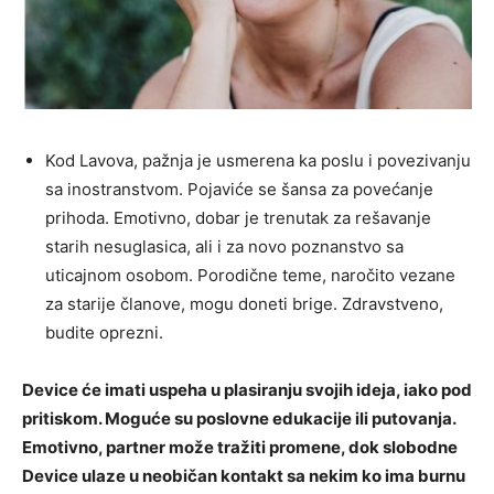
Kod Lavova, pažnja je usmerena ka poslu i povezivanju
sa inostranstvom. Pojaviće se šansa za povećanje
prihoda. Emotivno, dobar je trenutak za rešavanje
starih nesuglasica, ali i za novo poznanstvo sa
uticajnom osobom. Porodične teme, naročito vezane
za starije članove, mogu doneti brige. Zdravstveno,
budite oprezni.
Device će imati uspeha u plasiranju svojih ideja, iako pod
pritiskom. Moguće su poslovne edukacije ili putovanja.
Emotivno, partner može tražiti promene, dok slobodne
Device ulaze u neobičan kontakt sa nekim ko ima burnu