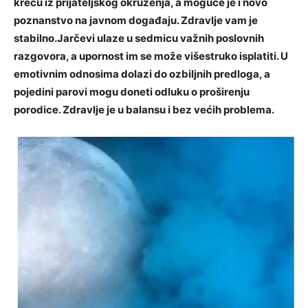
kreću iz prijateljskog okruženja, a moguće je i novo
poznanstvo na javnom događaju. Zdravlje vam je
stabilno.Jarčevi ulaze u sedmicu važnih poslovnih
razgovora, a upornost im se može višestruko isplatiti. U
emotivnim odnosima dolazi do ozbiljnih predloga, a
pojedini parovi mogu doneti odluku o proširenju
porodice. Zdravlje je u balansu i bez većih problema.