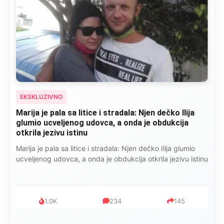
EKSKLUZIVNO
Marija je pala sa litice i stradala: Njen dečko Ilija
glumio ucveljenog udovca, a onda je obdukcija
otkrila jezivu istinu
Marija je pala sa litice i stradala: Njen dečko Ilija glumio
ucveljenog udovca, a onda je obdukcija otkrila jezivu istinu
1.0K
234
145