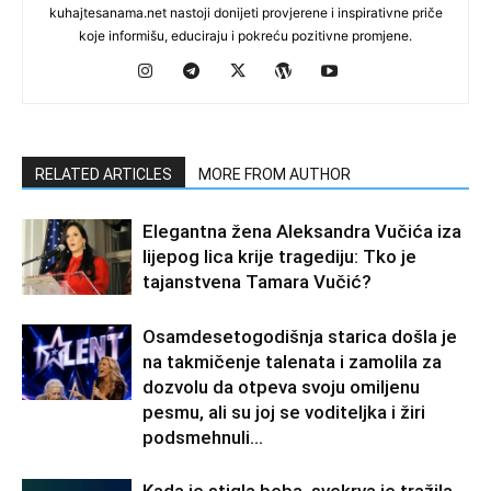
kuhajtesanama.net nastoji donijeti provjerene i inspirativne priče
koje informišu, educiraju i pokreću pozitivne promjene.
RELATED ARTICLES
MORE FROM AUTHOR
Elegantna žena Aleksandra Vučića iza
lijepog lica krije tragediju: Tko je
tajanstvena Tamara Vučić?
Osamdesetogodišnja starica došla je
na takmičenje talenata i zamolila za
dozvolu da otpeva svoju omiljenu
pesmu, ali su joj se voditeljka i žiri
podsmehnuli...