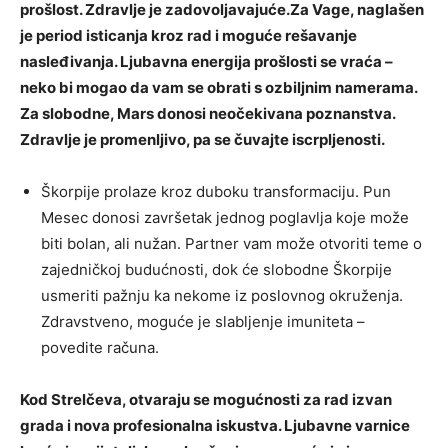
prošlost. Zdravlje je zadovoljavajuće.Za Vage, naglašen
je period isticanja kroz rad i moguće rešavanje
nasleđivanja. Ljubavna energija prošlosti se vraća –
neko bi mogao da vam se obrati s ozbiljnim namerama.
Za slobodne, Mars donosi neočekivana poznanstva.
Zdravlje je promenljivo, pa se čuvajte iscrpljenosti.
Škorpije prolaze kroz duboku transformaciju. Pun
Mesec donosi završetak jednog poglavlja koje može
biti bolan, ali nužan. Partner vam može otvoriti teme o
zajedničkoj budućnosti, dok će slobodne Škorpije
usmeriti pažnju ka nekome iz poslovnog okruženja.
Zdravstveno, moguće je slabljenje imuniteta –
povedite računa.
Kod Strelčeva, otvaraju se mogućnosti za rad izvan
grada i nova profesionalna iskustva. Ljubavne varnice