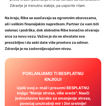
Zdravlje je trenutno slabije, pa usporite ritam.
Na kraju, Ribe se suočavaju sa ogromnim obavezama,
ali i velikim finansijskim napretkom. Partner će vam biti
oslonac i podrška, dok slobodne Ribe konačno otvaraju
srce za novu vezu. Važno je da ne shvatate sve
preozbiljno i da sebi date više prostora za odmor.
Zdravlje je na zadovoljavajućem nivou.
POKLANJAMO TI BESPLATNU
KNJIGU!
Upiši svoj e-mail i preuzmi BESPLATNU
knjigu "Manje stresa, više sreće". Nauči
jednostavne korake za smanjenje stresa,
povećaj unutrašnji mir i živi sretnije!