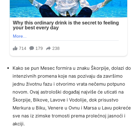
Kako se pun Mesec formira u znaku Škorpije, dolazi do
intenzivnih promena koje nas pozivaju da završimo
jednu životnu fazu i otvorimo vrata nečemu potpuno
novom. Ovaj astrološki događaj najviše će uticati na
Škorpije, Bikove, Lavove i Vodolije, dok prisustvo
Merkura u Biku, Venere u Ovnu i Marsa u Lavu pokreće
sve nas iz zimske tromosti prema prolećnoj jasnoći i
akciji.