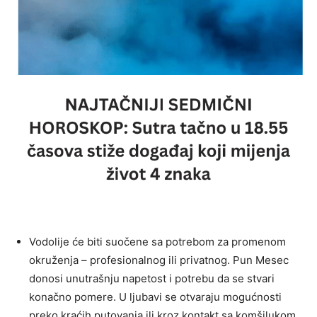
Vodolije će biti suočene sa potrebom za promenom
okruženja – profesionalnog ili privatnog. Pun Mesec
donosi unutrašnju napetost i potrebu da se stvari
konačno pomere. U ljubavi se otvaraju mogućnosti
preko kraćih putovanja ili kroz kontakt sa komšilukom.