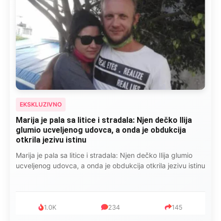
EKSKLUZIVNO
Kad se Marin suprug razbolio ona ga kupala,
pelene mu mijenjala: Jedno jutro je poslao po
čokoladu..
Kad se Marin suprug razbolio ona ga kupala, pelene mu
mijenjala: Jedno jutro je poslao po čokoladu..
999
321
234