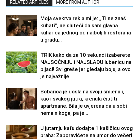
RELATED ARTICLES
MORE FROM AUTHOR
Moja svekrva rekla mi je: „Ti ne znaš
kuhati”, ne sluteći da sam glavna
kuharica jednog od najboljih restorana
u gradu…
TRIK kako da za 10 sekundi izaberete
NAJSOČNIJU i NAJSLAĐU lubenicu na
pijaci! Svi greše jer gledaju boju, a ovo
je najvažnije
Sobarica je došla na svoju smjenu i,
kao i svakog jutra, krenula čistiti
apartmane. Bila je uvjerena da u sobi
nema nikoga, pa je...
U jutarnju kafu dodajte 1 kašičicu ovog
praha: Zaboravićete na umor do večeri