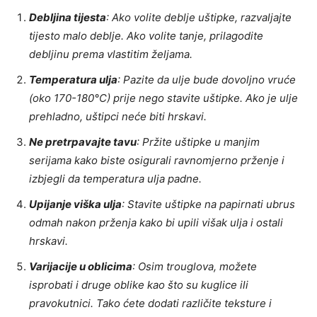
Debljina tijesta
: Ako volite deblje uštipke, razvaljajte
tijesto malo deblje. Ako volite tanje, prilagodite
debljinu prema vlastitim željama.
Temperatura ulja
: Pazite da ulje bude dovoljno vruće
(oko 170-180°C) prije nego stavite uštipke. Ako je ulje
prehladno, uštipci neće biti hrskavi.
Ne pretrpavajte tavu
: Pržite uštipke u manjim
serijama kako biste osigurali ravnomjerno prženje i
izbjegli da temperatura ulja padne.
Upijanje viška ulja
: Stavite uštipke na papirnati ubrus
odmah nakon prženja kako bi upili višak ulja i ostali
hrskavi.
Varijacije u oblicima
: Osim trouglova, možete
isprobati i druge oblike kao što su kuglice ili
pravokutnici. Tako ćete dodati različite teksture i