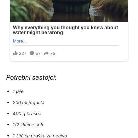
Potrebni sastojci:
1 jaje
200 ml jogurta
400 g brašna
1/2 žličice soli
1 žličica praška za pecivo