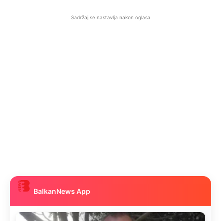
Sadržaj se nastavlja nakon oglasa
BalkanNews App