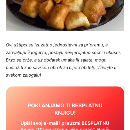
Ovi uštipci su izuzetno jednostavni za pripremu, a
zahvaljujući jogurtu, postaju nevjerojatno sočni i ukusni.
Brzo se prže, a uz dodatak umaka ili salate, mogu
poslužiti kao savršen obrok za cijelu obitelj. Uživajte u
svakom zalogaju!
POKLANJAMO TI BESPLATNU
KNJIGU!
Upiši svoj e-mail i preuzmi BESPLATNU
knjigu "Manje stresa, više sreće". Nauči