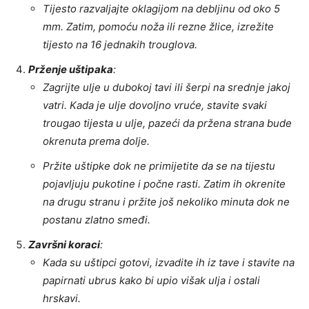
Tijesto razvaljajte oklagijom na debljinu od oko 5
mm. Zatim, pomoću noža ili rezne žlice, izrežite
tijesto na 16 jednakih trouglova.
Prženje uštipaka
:
Zagrijte ulje u dubokoj tavi ili šerpi na srednje jakoj
vatri. Kada je ulje dovoljno vruće, stavite svaki
trougao tijesta u ulje, pazeći da pržena strana bude
okrenuta prema dolje.
Pržite uštipke dok ne primijetite da se na tijestu
pojavljuju pukotine i počne rasti. Zatim ih okrenite
na drugu stranu i pržite još nekoliko minuta dok ne
postanu zlatno smeđi.
Završni koraci
:
Kada su uštipci gotovi, izvadite ih iz tave i stavite na
papirnati ubrus kako bi upio višak ulja i ostali
hrskavi.