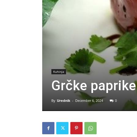
Kuhinja
Grčke paprike
By
Urednik
-
December 6, 2024
0