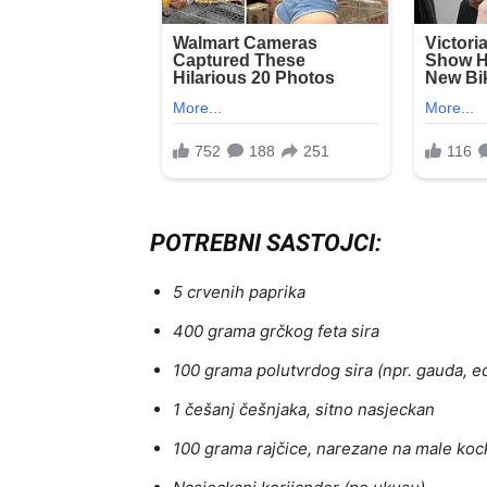
POTREBNI SASTOJCI:
5 crvenih paprika
400 grama grčkog feta sira
100 grama polutvrdog sira (npr. gauda, ed
1 češanj češnjaka, sitno nasjeckan
100 grama rajčice, narezane na male koc