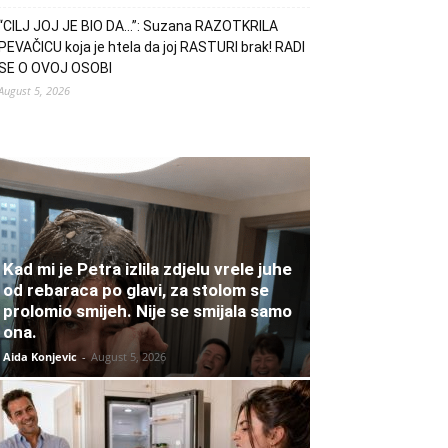
“CILJ JOJ JE BIO DA…”: Suzana RAZOTKRILA
PEVAČICU koja je htela da joj RASTURI brak! RADI
SE O OVOJ OSOBI
August 5, 2026
Kad mi je Petra izlila zdjelu vrele juhe
od rebaraca po glavi, za stolom se
prolomio smijeh. Nije se smijala samo
ona.
Aida Konjevic
-
August 5, 2026