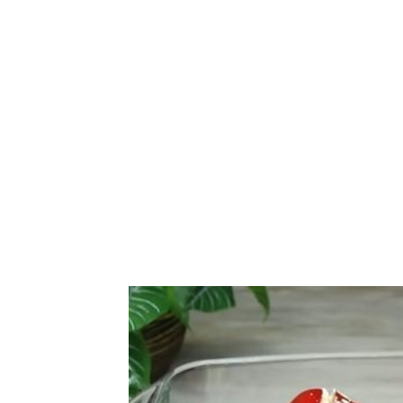
EKSKLUZIVNO
Marija je pala sa 
ucveljenog udovca
Marija je pala sa liti
onda je obdukcija otkr
1.0K
234
1