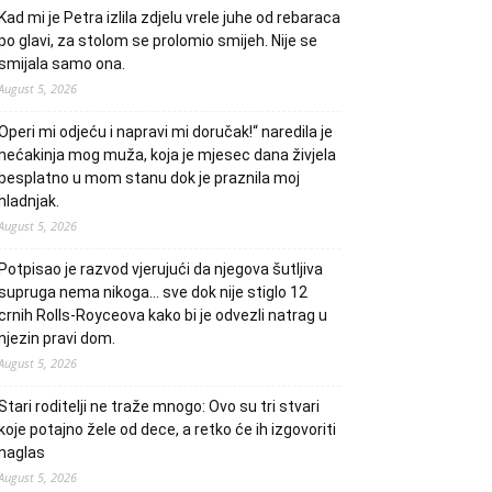
Kad mi je Petra izlila zdjelu vrele juhe od rebaraca
po glavi, za stolom se prolomio smijeh. Nije se
smijala samo ona.
August 5, 2026
Operi mi odjeću i napravi mi doručak!“ naredila je
nećakinja mog muža, koja je mjesec dana živjela
besplatno u mom stanu dok je praznila moj
hladnjak.
August 5, 2026
Potpisao je razvod vjerujući da njegova šutljiva
supruga nema nikoga… sve dok nije stiglo 12
crnih Rolls-Royceova kako bi je odvezli natrag u
njezin pravi dom.
August 5, 2026
Stari roditelji ne traže mnogo: Ovo su tri stvari
koje potajno žele od dece, a retko će ih izgovoriti
naglas
August 5, 2026