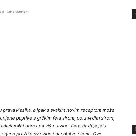
asi - Advertisement
 su prava klasika, a ipak s svakim novim receptom može
a punjene paprike s grčkim feta sirom, polutvrdim sirom,
adicionalni obrok na višu razinu. Feta sir daje jelu
 origano pružaju svježinu i bogatstvo okusa. Ove