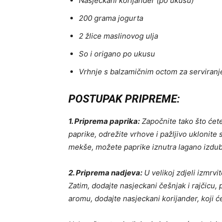
Nasjeckani korijander (po ukusu)
200 grama jogurta
2 žlice maslinovog ulja
So i origano po ukusu
Vrhnje s balzamičnim octom za serviranj
POSTUPAK PRIPREME:
1. Priprema paprika:
Započnite tako što ćet
paprike, odrežite vrhove i pažljivo uklonite
mekše, možete paprike iznutra lagano izdubiti
2. Priprema nadjeva:
U velikoj zdjeli izmrvit
Zatim, dodajte nasjeckani češnjak i rajčicu,
aromu, dodajte nasjeckani korijander, koji 