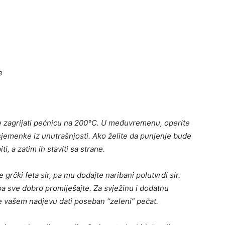
e
e zagrijati pećnicu na 200°C. U međuvremenu, operite
 sjemenke iz unutrašnjosti. Ako želite da punjenje bude
, a zatim ih staviti sa strane.
e grčki feta sir, pa mu dodajte naribani polutvrdi sir.
 pa sve dobro promiješajte. Za svježinu i dodatnu
će vašem nadjevu dati poseban “zeleni” pečat.