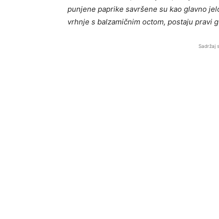
punjene paprike savršene su kao glavno jelo,
vrhnje s balzamičnim octom, postaju pravi g
Sadržaj 
BalkanNews App