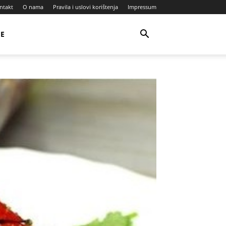
ntakt
O nama
Pravila i uslovi korištenja
Impressum
JE