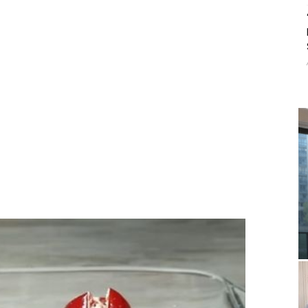
litice i stradala: Njen dečko Ilija glumio
, a onda je obdukcija otkrila jezivu istinu
ce i stradala: Njen dečko Ilija glumio ucveljenog udovca, a
ila jezivu istinu
45