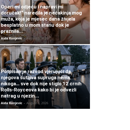
Operi mi odjeću i napravi mi
doručak!“ naredila je nećakinja mog
muža, koja je mjesec dana živjela
besplatno u mom stanu dok je
praznila...
Aida Konjevic
-
August 5, 2026
Potpisao je razvod vjerujući da
njegova šutljiva supruga nema
nikoga… sve dok nije stiglo 12 crnih
Rolls-Royceova kako bi je odvezli
natrag u njezin...
Aida Konjevic
-
August 5, 2026