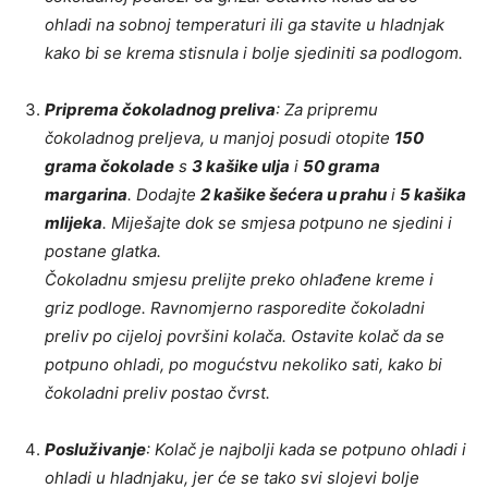
ohladi na sobnoj temperaturi ili ga stavite u hladnjak
kako bi se krema stisnula i bolje sjediniti sa podlogom.
Priprema čokoladnog preliva
: Za pripremu
čokoladnog preljeva, u manjoj posudi otopite
150
grama čokolade
s
3 kašike ulja
i
50 grama
margarina
. Dodajte
2 kašike šećera u prahu
i
5 kašika
mlijeka
. Miješajte dok se smjesa potpuno ne sjedini i
postane glatka.
Čokoladnu smjesu prelijte preko ohlađene kreme i
griz podloge. Ravnomjerno rasporedite čokoladni
preliv po cijeloj površini kolača. Ostavite kolač da se
potpuno ohladi, po mogućstvu nekoliko sati, kako bi
čokoladni preliv postao čvrst.
Posluživanje
: Kolač je najbolji kada se potpuno ohladi i
ohladi u hladnjaku, jer će se tako svi slojevi bolje