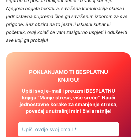
sigurno će postati omiljeni desert u vašoj kuhinji.
Njegova bogata tekstura, savršena kombinacija okusa i
jednostavna priprema čine ga savršenim izborom za sve
prigode. Bez obzira na to jeste li iskusni kuhar ili
početnik, ovaj kolač će vam zasigurno uspjeti i oduševiti
sve koji ga probaju!
POKLANJAMO TI BESPLATNU
KNJIGU!
Upiši svoj e-mail i preuzmi BESPLATNU
knjigu "Manje stresa, više sreće". Nauči
jednostavne korake za smanjenje stresa,
povećaj unutrašnji mir i živi sretnije!