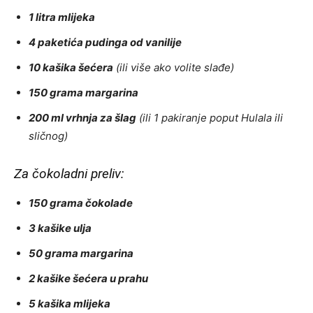
1 litra mlijeka
4 paketića pudinga od vanilije
10 kašika šećera
(ili više ako volite slađe)
150 grama margarina
200 ml vrhnja za šlag
(ili 1 pakiranje poput Hulala ili
sličnog)
Za čokoladni preliv:
150 grama čokolade
3 kašike ulja
50 grama margarina
2 kašike šećera u prahu
5 kašika mlijeka