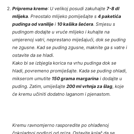
Priprema kreme
: U velikoj posudi zakuhajte
7-8 dl
mlijeka
. Preostalo mlijeko pomiješajte s
4 paketića
pudinga od vanilije
i
10 kašika šećera
. Smjesu s
pudingom dodajte u vruće mlijeko i kuhajte na
umjerenoj vatri, neprestano miješajući, dok se puding
ne zgusne. Kad se puding zgusne, maknite ga s vatre i
ostavite da se hladi.
Kako bi se izbjegla korica na vrhu pudinga dok se
hladi, povremeno promiješajte. Kada se puding ohladi,
mikserom umutite
150 grama margarina
i dodajte u
puding. Zatim, umiješajte
200 ml vrhnja za šlag
, koje
će kremu učiniti dodatno laganom i pjenastom.
Kremu ravnomjerno rasporedite po ohlađenoj
čokoladnoj podlozi od griza. Ostavite kolač da se