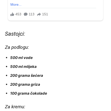
Sastojci:
Za podlogu:
500 ml vode
500 ml mlijeka
200 grama šećera
200 grama griza
100 grama čokolade
Za kremu: