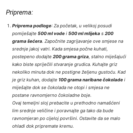
Priprema:
Priprema podloge
: Za početak, u velikoj posudi
pomiješajte
500 ml vode
i
500 ml mlijeka
s
200
grama šećera
. Započnite zagrijavanje ove smjese na
srednje jakoj vatri. Kada smjesa počne kuhati,
postepeno dodajte
200 grama griza
, stalno miješajući
kako biste spriječili stvaranje grudica. Kuhajte griz
nekoliko minuta dok ne postigne željenu gustoću. Kad
je griz kuhan, dodajte
100 grama naribane čokolade
i
miješajte dok se čokolada ne otopi i smjesa ne
postane ravnomjerno čokoladne boje.
Ovaj temeljni sloj prebacite u prethodno namašćeni
lim srednje veličine i poravnajte ga tako da bude
ravnomjeran po cijeloj površini. Ostavite da se malo
ohladi dok pripremate kremu.