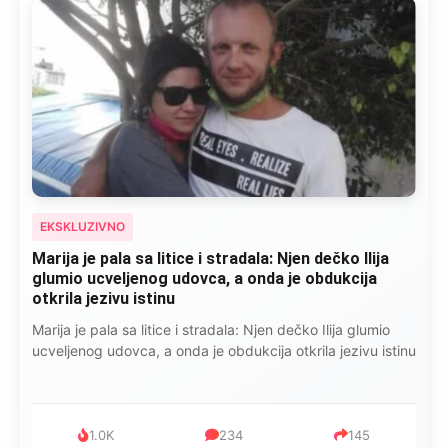
EKSKLUZIVNO
Marija je pala sa litice i stradala: Njen dečko Ilija
glumio ucveljenog udovca, a onda je obdukcija
otkrila jezivu istinu
Marija je pala sa litice i stradala: Njen dečko Ilija glumio
ucveljenog udovca, a onda je obdukcija otkrila jezivu istinu
1.0K
234
145