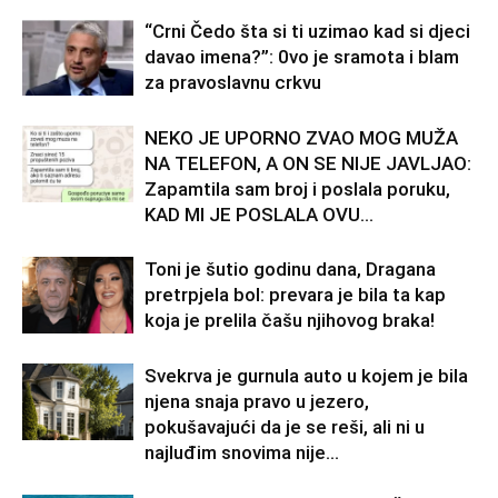
“Crni Čedo šta si ti uzimao kad si djeci
davao imena?”: 0vo je sramota i blam
za pravoslavnu crkvu
NEKO JE UPORNO ZVAO MOG MUŽA
NA TELEFON, A ON SE NIJE JAVLJAO:
Zapamtila sam broj i poslala poruku,
KAD MI JE POSLALA OVU...
Toni je šutio godinu dana, Dragana
pretrpjela bol: prevara je bila ta kap
koja je prelila čašu njihovog braka!
Svekrva je gurnula auto u kojem je bila
njena snaja pravo u jezero,
pokušavajući da je se reši, ali ni u
najluđim snovima nije...