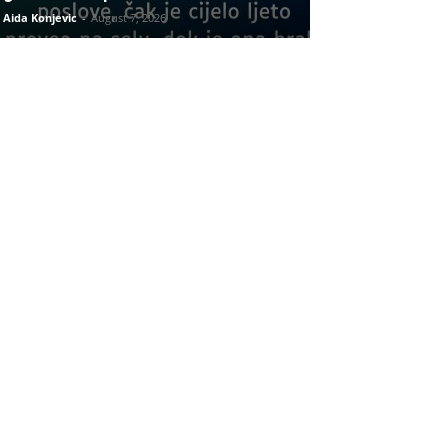
Aida Konjevic
-
August 7, 2026