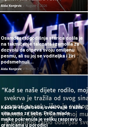
Aida Konjevic
-
August 7, 2026
Osamdesetogodišnja starica došla je
na takmičenje talenata i zamolila za
dozvolu da otpeva svoju omiljenu
pesmu, ali su joj se voditeljka i žiri
podsmehnuli...
Aida Konjevic
-
August 7, 2026
Kada je stigla beba, svekrva je tražila
sina samo za sebe: Priča mlade
majke pokrenula je veliku raspravu o
granicama u porodici