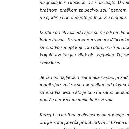
nasjeckajte na kockice, a sir naribajte. U vel
brašnom, praškom za pecivo, soli i paprom. 
ne sjedine i ne dobijete jednoličnu smjesu.
Muffini od tikvica oduvijek su mi bili omilje
jednostavno. S vremenom sam naučila neke t
iznenadio recept koji sam otkrila na YouTub
krajnji rezultat je uvijek bio uspješan. Taj
i teksture.
Jedan od najljepših trenutaka nastao je kad su
mogli vjerovati da su napravljeni od tikvica. 
iznenadila nečim što je bilo ne samo ukusno,
povrće u obrok na način koji svi vole.
Recept za muffine s tikvicama omogućuje mno
druge vrste povrća poput mrkve ili tikvica u r