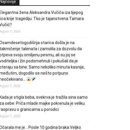
Najnovije
Elegantna žena Aleksandra Vučića iza lijepog
lica krije tragediju: Tko je tajanstvena Tamara
Vučić?
August 7, 2026
Osamdesetogodišnja starica došla je na
takmičenje talenata i zamolila za dozvolu da
otpeva svoju omiljenu pesmu, ali su joj se
voditeljka i žiri podsmehnuli i pokušali da je
oteraju sa bine. Samo nekoliko minuta kasnije,
međutim, dogodilo se nešto potpuno
neočekivano…
August 7, 2026
Kada je stigla beba, svekrva je tražila sina samo
za sebe: Priča mlade majke pokrenula je veliku
raspravu o granicama u porodici
August 7, 2026
Očarala me je… Posle 10 godina braka Veljko