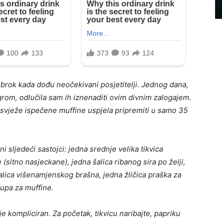
 obrok kada dođu neočekivani posjetitelji. Jednog dana,
 igrom, odlučila sam ih iznenaditi ovim divnim zalogajem.
m svježe ispečene muffine uspjela pripremiti u samo 35
 sljedeći sastojci: jedna srednje velika tikvica
 (sitno nasjeckane), jedna šalica ribanog sira po želji,
 šalica višenamjenskog brašna, jedna žličica praška za
upa za muffine.
 kompliciran. Za početak, tikvicu naribajte, papriku