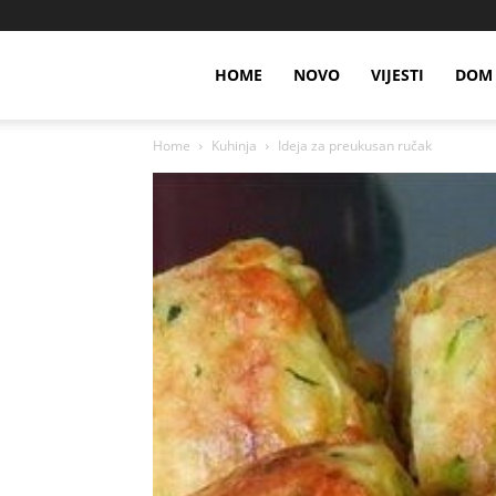
HOME
NOVO
VIJESTI
DOM 
Home
Kuhinja
Ideja za preukusan ručak