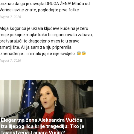
priznao da ga je osvojila DRUGA ŽENA! Mlađa od
Verice i svi je znate, pogledajte prve fotke
August 7, 2026
Moja šogorica je ukrala ključeve kuće na jezeru
moje pokojne majke kako bi organizovala zabavu,
pretvarajući to dragocjeno mjesto u pravo
smetljište. Ali ja sam za nju pripremila
iznenađenje… i nimalo joj se nije svidjelo.
August 7, 2026
Elegantna žena Aleksandra Vučića
iza lijepog lica krije tragediju: Tko je
tajanstvena Tamara Vučić?