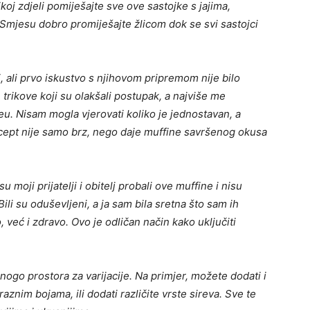
ikoj zdjeli pomiješajte sve ove sastojke s jajima,
Smjesu dobro promiješajte žlicom dok se svi sastojci
ni, ali prvo iskustvo s njihovom pripremom nije bilo
rikove koji su olakšali postupak, a najviše me
eu. Nisam mogla vjerovati koliko je jednostavan, a
 recept nije samo brz, nego daje muffine savršenog okusa
 moji prijatelji i obitelj probali ove muffine i nisu
Bili su oduševljeni, a ja sam bila sretna što sam ih
 već i zdravo. Ovo je odličan način kako uključiti
go prostora za varijacije. Na primjer, možete dodati i
aznim bojama, ili dodati različite vrste sireva. Sve te