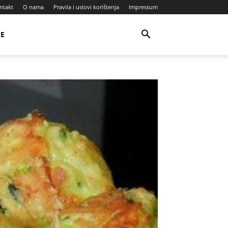
ntakt
O nama
Pravila i uslovi korištenja
Impressum
JE