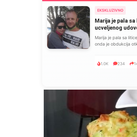
EKSKLUZIVNO
Marija je pala sa 
ucveljenog udovca
Marija je pala sa liti
onda je obdukcija otkr
1.0K
234
1