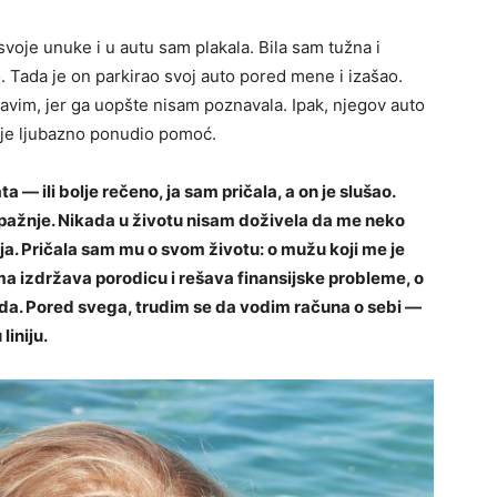
oje unuke i u autu sam plakala. Bila sam tužna i
 Tada je on parkirao svoj auto pored mene i izašao.
avim, jer ga uopšte nisam poznavala. Ipak, njegov auto
on je ljubazno ponudio pomoć.
 — ili bolje rečeno, ja sam pričala, a on je slušao.
e pažnje. Nikada u životu nisam doživela da me neko
a. Pričala sam mu o svom životu: o mužu koji me je
a izdržava porodicu i rešava finansijske probleme, o
hoda. Pored svega, trudim se da vodim računa o sebi —
iniju.