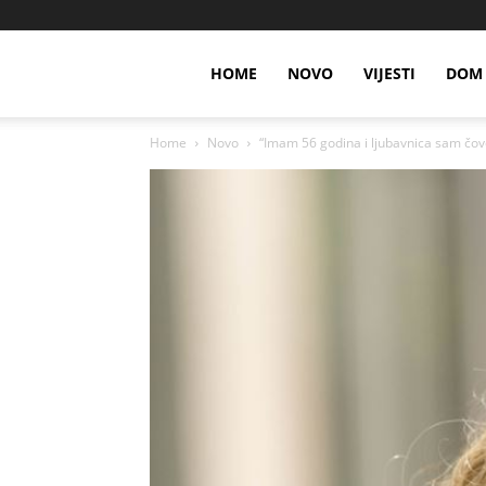
HOME
NOVO
VIJESTI
DOM 
Home
Novo
“Imam 56 godina i ljubavnica sam čove