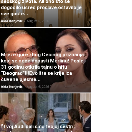
seoskog života. Ali ono što se
dogodilo usred proslave ostavilo je
sve goste...
Aida Konjevic
-
August 6, 2026
Mreže gore zbog Cecinog priznanja
koje se neće dopasti Merlinu! Posle
31 godinu otkrila tajnu o hitu
“Beograd”!!!Evo šta se krije iza
čuvene pjesme...
Aida Konjevic
-
August 6, 2026
“Tvoj Audi dali smo tvojoj sestri;