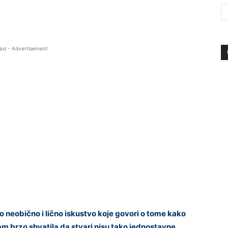
asi - Advertisement
 neobično i lično iskustvo koje govori o tome kako
am brzo shvatila da stvari nisu tako jednostavne.