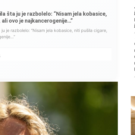
litice i stradala: Njen dečko Ilija glumio
, a onda je obdukcija otkrila jezivu istinu
ce i stradala: Njen dečko Ilija glumio ucveljenog udovca, a
ila jezivu istinu
45