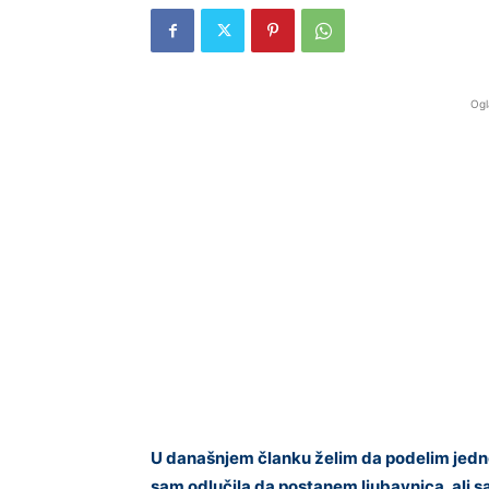
Ogl
U današnjem članku želim da podelim jedno
sam odlučila da postanem ljubavnica, ali s