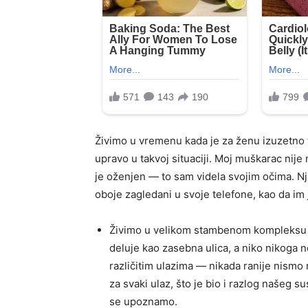
Živimo u vremenu kada je za ženu izuzetno 
upravo u takvoj situaciji. Moj muškarac nije 
je oženjen — to sam videla svojim očima. Nji
oboje zagledani u svoje telefone, kao da im
Živimo u velikom stambenom kompleksu ko
deluje kao zasebna ulica, a niko nikoga 
različitim ulazima — nikada ranije nismo 
za svaki ulaz, što je bio i razlog našeg su
se upoznamo.