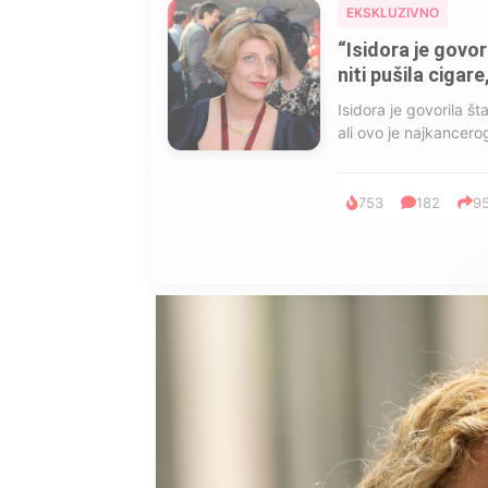
EKSKLUZIVNO
Marija je pala sa 
ucveljenog udovca
Marija je pala sa liti
onda je obdukcija otkr
1.0K
234
1