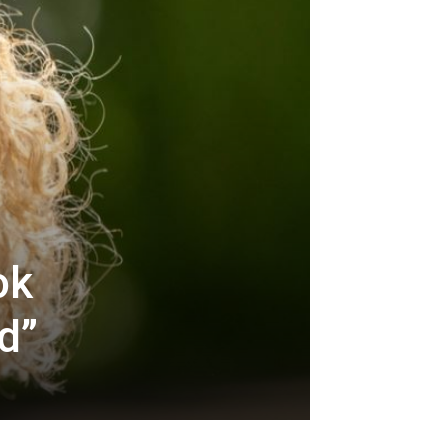
ok
d”