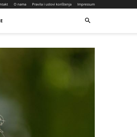
ntakt
O nama
Pravila i uslovi korištenja
Impressum
JE