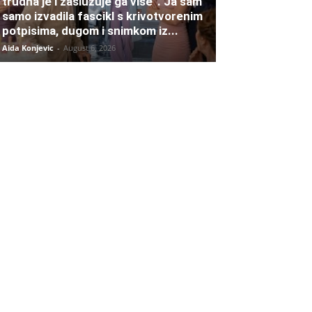
trudna je i zaslužuje ga više”. Ja sam
samo izvadila fascikl s krivotvorenim
potpisima, dugom i snimkom iz...
Aida Konjevic
-
August 6, 2026