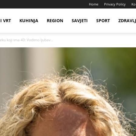
Home
Privacy Policy
Ko
I VRT
KUHINJA
REGION
SAVJETI
SPORT
ZDRAVL
ku koji ima 40: Vodimo ljubav...