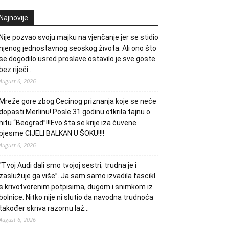
Najnovije
Nije pozvao svoju majku na vjenčanje jer se stidio
njenog jednostavnog seoskog života. Ali ono što
se dogodilo usred proslave ostavilo je sve goste
bez riječi…
August 6, 2026
Mreže gore zbog Cecinog priznanja koje se neće
dopasti Merlinu! Posle 31 godinu otkrila tajnu o
hitu “Beograd”!!!Evo šta se krije iza čuvene
pjesme CIJELI BALKAN U ŠOKU!!!!
August 6, 2026
“Tvoj Audi dali smo tvojoj sestri; trudna je i
zaslužuje ga više”. Ja sam samo izvadila fascikl
s krivotvorenim potpisima, dugom i snimkom iz
bolnice. Nitko nije ni slutio da navodna trudnoća
također skriva razornu laž…
August 6, 2026