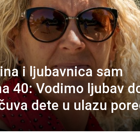
na i ljubavnica sam
ma 40: Vodimo ljubav d
čuva dete u ulazu pore