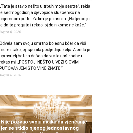
„Tata je stavio nešto u trbuh moje sestre”, rekla
je sedmogodišnja djevojčica službeniku na
prijemnom pultu. Zatim je pojasnila: „Natjerao ju
je da to proguta i rekao joj da nikome ne kaže.”
August 6, 2026
Odvela sam svoju smrtno bolesnu kćer da vidi
more i tako joj ispunila posljednju želju. A onda je
upravitelj hotela došao do vrata naše sobe i
rekao mi: „POSTOJI NEŠTO U VEZI S OVIM
PUTOVANJEM ŠTO VI NE ZNATE.“
August 6, 2026
Nije pozvao svoju majku na vjenčanje
jer se stidio njenog jednostavnog