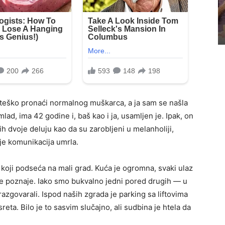
teško pronaći normalnog muškarca, a ja sam se našla
mlad, ima 42 godine i, baš kao i ja, usamljen je. Ipak, on
h dvoje deluju kao da su zarobljeni u melanholiji,
 je komunikacija umrla.
ji podseća na mali grad. Kuća je ogromna, svaki ulaz
ne poznaje. Iako smo bukvalno jedni pored drugih — u
razgovarali. Ispod naših zgrada je parking sa liftovima
sreta. Bilo je to sasvim slučajno, ali sudbina je htela da