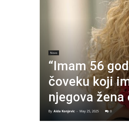
Novo
“Imam 56 godi
čoveku koji i
njegova žena 
By
Aida Konjevic
-
May 25, 2025
0