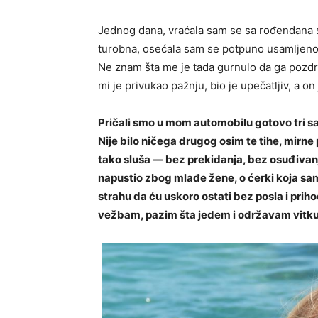
Jednog dana, vraćala sam se sa rođendana sv
turobna, osećala sam se potpuno usamljeno.
Ne znam šta me je tada gurnulo da ga pozdr
mi je privukao pažnju, bio je upečatljiv, a 
Pričali smo u mom automobilu gotovo tri sata
Nije bilo ničega drugog osim te tihe, mirn
tako sluša — bez prekidanja, bez osuđivanj
napustio zbog mlađe žene, o ćerki koja sam
strahu da ću uskoro ostati bez posla i pri
vežbam, pazim šta jedem i održavam vitku l