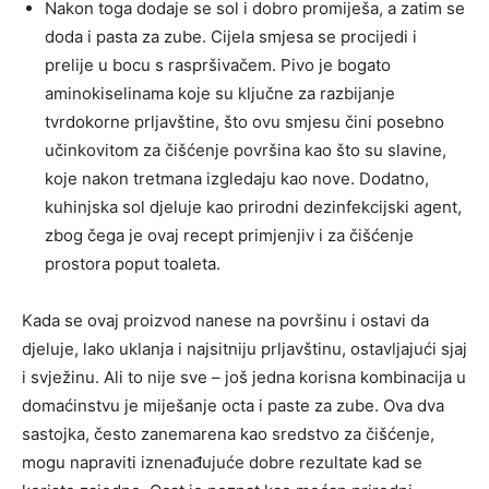
Nakon toga dodaje se sol i dobro promiješa, a zatim se
doda i pasta za zube. Cijela smjesa se procijedi i
prelije u bocu s raspršivačem. Pivo je bogato
aminokiselinama koje su ključne za razbijanje
tvrdokorne prljavštine, što ovu smjesu čini posebno
učinkovitom za čišćenje površina kao što su slavine,
koje nakon tretmana izgledaju kao nove. Dodatno,
kuhinjska sol djeluje kao prirodni dezinfekcijski agent,
zbog čega je ovaj recept primjenjiv i za čišćenje
prostora poput toaleta.
Kada se ovaj proizvod nanese na površinu i ostavi da
djeluje, lako uklanja i najsitniju prljavštinu, ostavljajući sjaj
i svježinu. Ali to nije sve – još jedna korisna kombinacija u
domaćinstvu je miješanje octa i paste za zube. Ova dva
sastojka, često zanemarena kao sredstvo za čišćenje,
mogu napraviti iznenađujuće dobre rezultate kad se