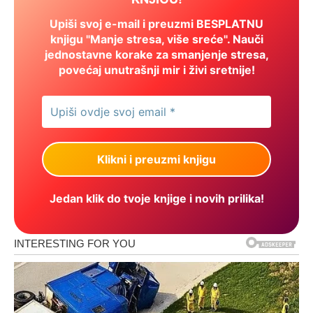
Upiši svoj e-mail i preuzmi BESPLATNU
knjigu "Manje stresa, više sreće". Nauči
jednostavne korake za smanjenje stresa,
povećaj unutrašnji mir i živi sretnije!
Jedan klik do tvoje knjige i novih prilika!