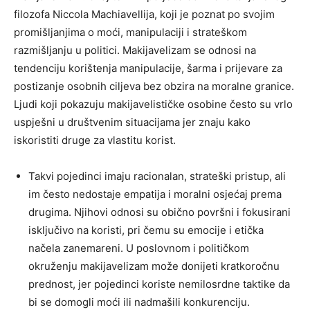
filozofa Niccola Machiavellija, koji je poznat po svojim
promišljanjima o moći, manipulaciji i strateškom
razmišljanju u politici. Makijavelizam se odnosi na
tendenciju korištenja manipulacije, šarma i prijevare za
postizanje osobnih ciljeva bez obzira na moralne granice.
Ljudi koji pokazuju makijavelističke osobine često su vrlo
uspješni u društvenim situacijama jer znaju kako
iskoristiti druge za vlastitu korist.
Takvi pojedinci imaju racionalan, strateški pristup, ali
im često nedostaje empatija i moralni osjećaj prema
drugima. Njihovi odnosi su obično površni i fokusirani
isključivo na koristi, pri čemu su emocije i etička
načela zanemareni. U poslovnom i političkom
okruženju makijavelizam može donijeti kratkoročnu
prednost, jer pojedinci koriste nemilosrdne taktike da
bi se domogli moći ili nadmašili konkurenciju.