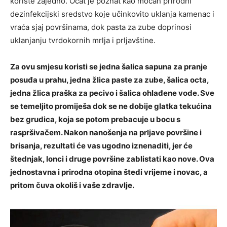
koriste zajedno. Ocat je poznat kao moćan prirodni
dezinfekcijski sredstvo koje učinkovito uklanja kamenac i
vraća sjaj površinama, dok pasta za zube doprinosi
uklanjanju tvrdokornih mrlja i prljavštine.
Za ovu smjesu koristi se jedna šalica sapuna za pranje
posuđa u prahu, jedna žlica paste za zube, šalica octa,
jedna žlica praška za pecivo i šalica ohlađene vode. Sve
se temeljito promiješa dok se ne dobije glatka tekućina
bez grudica, koja se potom prebacuje u bocu s
raspršivačem. Nakon nanošenja na prljave površine i
brisanja, rezultati će vas ugodno iznenaditi, jer će
štednjak, lonci i druge površine zablistati kao nove. Ova
jednostavna i prirodna otopina štedi vrijeme i novac, a
pritom čuva okoliš i vaše zdravlje.