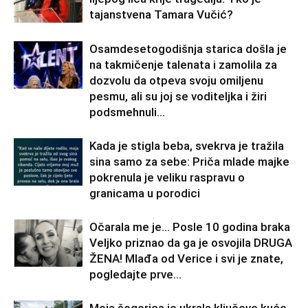
tajanstvena Tamara Vučić?
Osamdesetogodišnja starica došla je
na takmičenje talenata i zamolila za
dozvolu da otpeva svoju omiljenu
pesmu, ali su joj se voditeljka i žiri
podsmehnuli...
Kada je stigla beba, svekrva je tražila
sina samo za sebe: Priča mlade majke
pokrenula je veliku raspravu o
granicama u porodici
Očarala me je… Posle 10 godina braka
Veljko priznao da ga je osvojila DRUGA
ŽENA! Mlađa od Verice i svi je znate,
pogledajte prve...