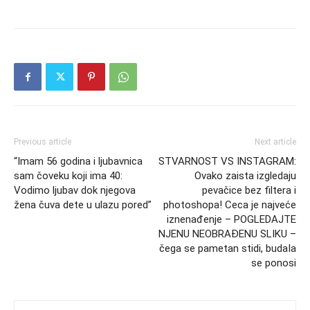
Previous article
Next article
“Imam 56 godina i ljubavnica
STVARNOST VS INSTAGRAM:
sam čoveku koji ima 40:
Ovako zaista izgledaju
Vodimo ljubav dok njegova
pevačice bez filtera i
žena čuva dete u ulazu pored”
photoshopa! Ceca je najveće
iznenađenje – POGLEDAJTE
NJENU NEOBRAĐENU SLIKU –
čega se pametan stidi, budaIa
se ponosi