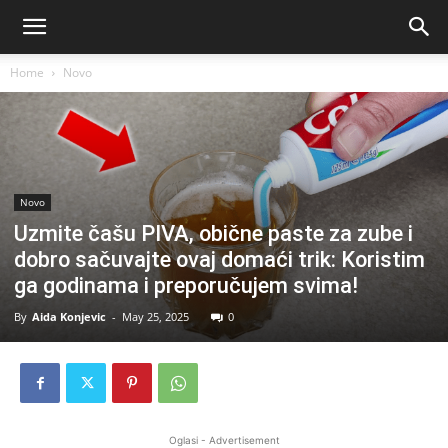
Home
Novo
Novo
Uzmite čašu PIVA, obične paste za zube i
dobro sačuvajte ovaj domaći trik: Koristim
ga godinama i preporučujem svima!
By
Aida Konjevic
-
May 25, 2025
0
Oglasi - Advertisement