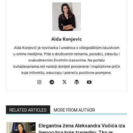
Aida Konjevic
Aida Konjević je novinarka i urednica s višegodišnjim iskustvom
u online medijima. Piše o društvenim temama, porodici, zdravlju i
svakodnevnim životnim izazovima. Na portalu
kuhajtesanama.net nastoji donijeti provjerene i inspirativne priče
koje informišu, educiraju i pokreću pozitivne promjene.
RELATED ARTICLES
MORE FROM AUTHOR
Elegantna žena Aleksandra Vučića iza
lijepog lica krije tragediju: Tko je