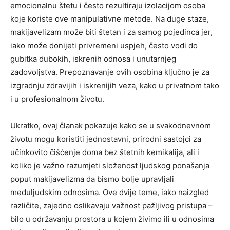
emocionalnu štetu i često rezultiraju izolacijom osoba
koje koriste ove manipulativne metode. Na duge staze,
makijavelizam može biti štetan i za samog pojedinca jer,
iako može donijeti privremeni uspjeh, često vodi do
gubitka dubokih, iskrenih odnosa i unutarnjeg
zadovoljstva. Prepoznavanje ovih osobina ključno je za
izgradnju zdravijih i iskrenijih veza, kako u privatnom tako
i u profesionalnom životu.
Ukratko, ovaj članak pokazuje kako se u svakodnevnom
životu mogu koristiti jednostavni, prirodni sastojci za
učinkovito čišćenje doma bez štetnih kemikalija, ali i
koliko je važno razumjeti složenost ljudskog ponašanja
poput makijavelizma da bismo bolje upravljali
međuljudskim odnosima. Ove dvije teme, iako naizgled
različite, zajedno oslikavaju važnost pažljivog pristupa –
bilo u održavanju prostora u kojem živimo ili u odnosima