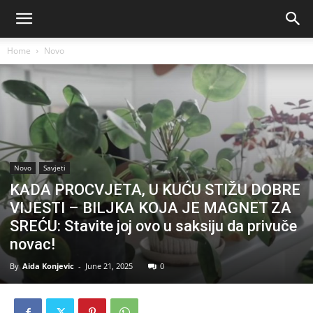
Home
Novo
Novo
Savjeti
KADA PROCVJETA, U KUĆU STIŽU DOBRE
VIJESTI – BILJKA KOJA JE MAGNET ZA
SREĆU: Stavite joj ovo u saksiju da privuče
novac!
By
Aida Konjevic
-
June 21, 2025
0