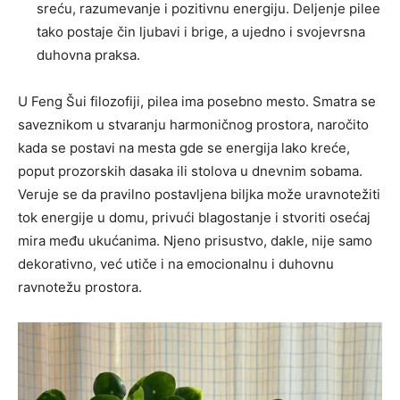
sreću, razumevanje i pozitivnu energiju. Deljenje pilee
tako postaje čin ljubavi i brige, a ujedno i svojevrsna
duhovna praksa.
U Feng Šui filozofiji, pilea ima posebno mesto. Smatra se
saveznikom u stvaranju harmoničnog prostora, naročito
kada se postavi na mesta gde se energija lako kreće,
poput prozorskih dasaka ili stolova u dnevnim sobama.
Veruje se da pravilno postavljena biljka može uravnotežiti
tok energije u domu, privući blagostanje i stvoriti osećaj
mira među ukućanima. Njeno prisustvo, dakle, nije samo
dekorativno, već utiče i na emocionalnu i duhovnu
ravnotežu prostora.