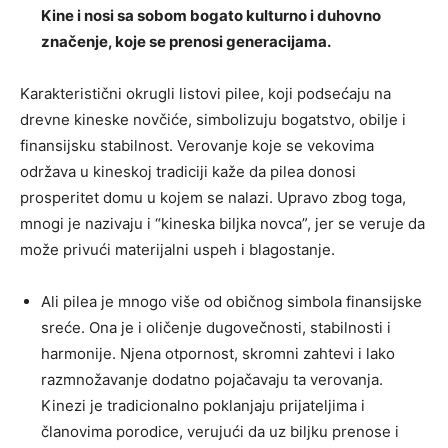
Kine i nosi sa sobom bogato kulturno i duhovno
značenje, koje se prenosi generacijama.
Karakteristični okrugli listovi pilee, koji podsećaju na
drevne kineske novčiće, simbolizuju bogatstvo, obilje i
finansijsku stabilnost. Verovanje koje se vekovima
održava u kineskoj tradiciji kaže da pilea donosi
prosperitet domu u kojem se nalazi. Upravo zbog toga,
mnogi je nazivaju i “kineska biljka novca”, jer se veruje da
može privući materijalni uspeh i blagostanje.
Ali pilea je mnogo više od običnog simbola finansijske
sreće. Ona je i oličenje dugovečnosti, stabilnosti i
harmonije. Njena otpornost, skromni zahtevi i lako
razmnožavanje dodatno pojačavaju ta verovanja.
Kinezi je tradicionalno poklanjaju prijateljima i
članovima porodice, verujući da uz biljku prenose i