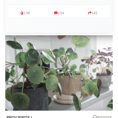
1.0K
234
145