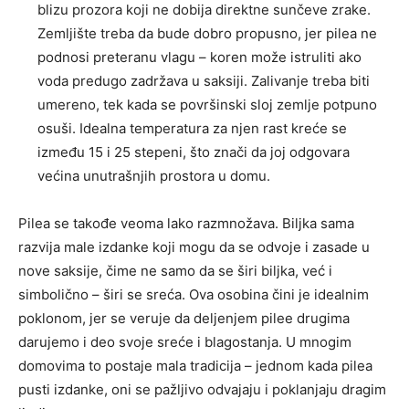
blizu prozora koji ne dobija direktne sunčeve zrake.
Zemljište treba da bude dobro propusno, jer pilea ne
podnosi preteranu vlagu – koren može istruliti ako
voda predugo zadržava u saksiji. Zalivanje treba biti
umereno, tek kada se površinski sloj zemlje potpuno
osuši. Idealna temperatura za njen rast kreće se
između 15 i 25 stepeni, što znači da joj odgovara
većina unutrašnjih prostora u domu.
Pilea se takođe veoma lako razmnožava. Biljka sama
razvija male izdanke koji mogu da se odvoje i zasade u
nove saksije, čime ne samo da se širi biljka, već i
simbolično – širi se sreća. Ova osobina čini je idealnim
poklonom, jer se veruje da deljenjem pilee drugima
darujemo i deo svoje sreće i blagostanja. U mnogim
domovima to postaje mala tradicija – jednom kada pilea
pusti izdanke, oni se pažljivo odvajaju i poklanjaju dragim