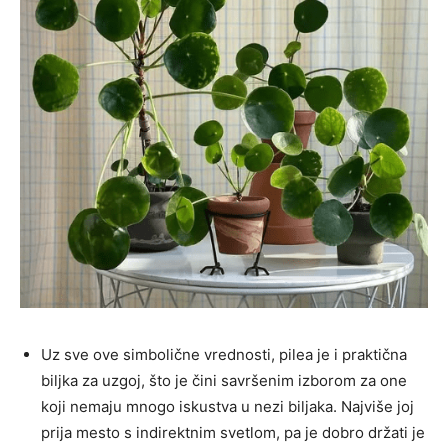
Uz sve ove simbolične vrednosti, pilea je i praktična
biljka za uzgoj, što je čini savršenim izborom za one
koji nemaju mnogo iskustva u nezi biljaka. Najviše joj
prija mesto s indirektnim svetlom, pa je dobro držati je