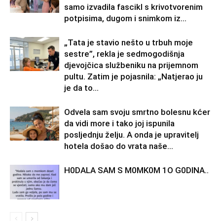
samo izvadila fascikl s krivotvorenim
potpisima, dugom i snimkom iz...
„Tata je stavio nešto u trbuh moje
sestre”, rekla je sedmogodišnja
djevojčica službeniku na prijemnom
pultu. Zatim je pojasnila: „Natjerao ju
je da to...
Odvela sam svoju smrtno bolesnu kćer
da vidi more i tako joj ispunila
posljednju želju. A onda je upravitelj
hotela došao do vrata naše...
H0DALA SAM S M0MK0M 1O G0DINA..