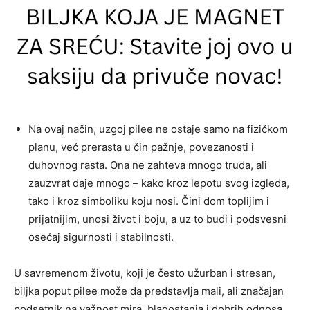
Na ovaj način, uzgoj pilee ne ostaje samo na fizičkom
planu, već prerasta u čin pažnje, povezanosti i
duhovnog rasta. Ona ne zahteva mnogo truda, ali
zauzvrat daje mnogo – kako kroz lepotu svog izgleda,
tako i kroz simboliku koju nosi. Čini dom toplijim i
prijatnijim, unosi život i boju, a uz to budi i podsvesni
osećaj sigurnosti i stabilnosti.
U savremenom životu, koji je često užurban i stresan,
biljka poput pilee može da predstavlja mali, ali značajan
podsetnik na važnost mira, blagostanja i dobrih odnosa.