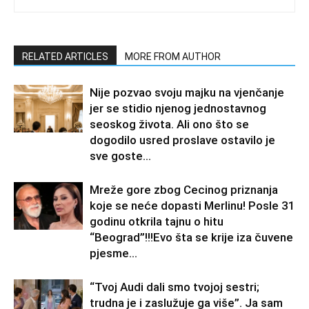
RELATED ARTICLES
MORE FROM AUTHOR
Nije pozvao svoju majku na vjenčanje
jer se stidio njenog jednostavnog
seoskog života. Ali ono što se
dogodilo usred proslave ostavilo je
sve goste...
Mreže gore zbog Cecinog priznanja
koje se neće dopasti Merlinu! Posle 31
godinu otkrila tajnu o hitu
“Beograd”!!!Evo šta se krije iza čuvene
pjesme...
“Tvoj Audi dali smo tvojoj sestri;
trudna je i zaslužuje ga više”. Ja sam