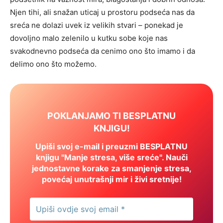
Njen tihi, ali snažan uticaj u prostoru podseća nas da
sreća ne dolazi uvek iz velikih stvari – ponekad je
dovoljno malo zelenilo u kutku sobe koje nas
svakodnevno podseća da cenimo ono što imamo i da
delimo ono što možemo.
POKLANJAMO TI BESPLATNU
KNJIGU!
Upiši svoj e-mail i preuzmi BESPLATNU
knjigu "Manje stresa, više sreće". Nauči
jednostavne korake za smanjenje stresa,
povećaj unutrašnji mir i živi sretnije!