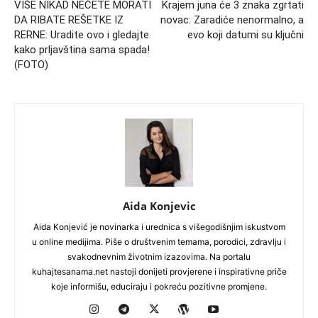
VIŠE NIKAD NEĆETE MORATI
Krajem juna će 3 znaka zgrtati
DA RIBATE REŠETKE IZ
novac: Zaradiće nenormalno, a
RERNE: Uradite ovo i gledajte
evo koji datumi su ključni
kako prljavština sama spada!
(FOTO)
Aida Konjevic
Aida Konjević je novinarka i urednica s višegodišnjim iskustvom
u online medijima. Piše o društvenim temama, porodici, zdravlju i
svakodnevnim životnim izazovima. Na portalu
kuhajtesanama.net nastoji donijeti provjerene i inspirativne priče
koje informišu, educiraju i pokreću pozitivne promjene.