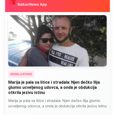
BalkanNews App
EKSKLUZIVNO
Marija je pala sa litice i stradala: Njen dečko Ilija
glumio ucveljenog udovca, a onda je obdukcija
otkrila jezivu istinu
Marija je pala sa litice i stradala: Njen dečko Ilija glumio
ucveljenog udovca, a onda je obdukcija otkrila jezivu istinu