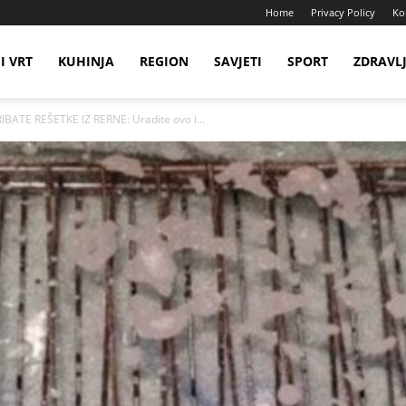
Home
Privacy Policy
Ko
I VRT
KUHINJA
REGION
SAVJETI
SPORT
ZDRAVL
ATE REŠETKE IZ RERNE: Uradite ovo i...