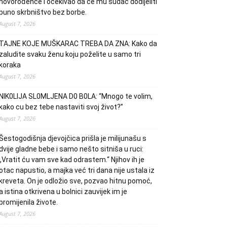
novorođenče i očekivao da će mu sudac dodijeliti
puno skrbništvo bez borbe.
August 7, 2026
TAJNE KOJE MUŠKARAC TREBA DA ZNA: Kako da
zaludite svaku ženu koju poželite u samo tri
koraka
August 7, 2026
NlK0LlJA SL0MLJENA D0 B0LA: “Mnogo te volim,
kako cu bez tebe nastaviti svoj život?”
August 7, 2026
Šestogodišnja djevojčica prišla je milijunašu s
dvije gladne bebe i samo nešto sitniša u ruci:
„Vratit ću vam sve kad odrastem.“ Njihov ih je
otac napustio, a majka već tri dana nije ustala iz
kreveta. On je odložio sve, pozvao hitnu pomoć,
a istina otkrivena u bolnici zauvijek im je
promijenila živote.
August 7, 2026