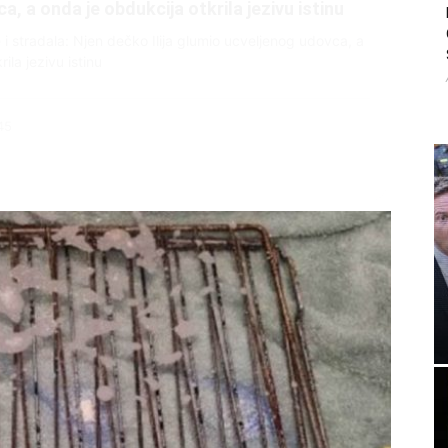
, a onda je obdukcija otkrila jezivu istinu
ce i stradala: Njen dečko Ilija glumio ucveljenog udovca, a
ila jezivu istinu
45