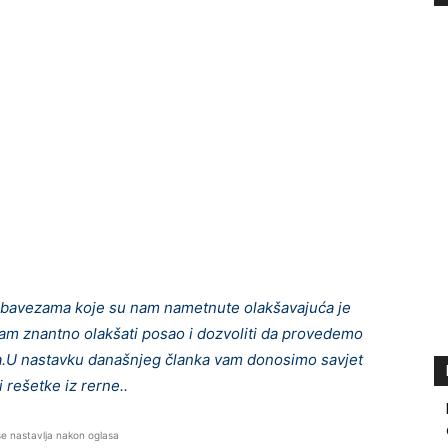
 obavezama koje su nam nametnute olakšavajuća je
nam znantno olakšati posao i dozvoliti da provedemo
ima.U nastavku današnjeg članka vam donosimo savjet
i rešetke iz rerne..
se nastavlja nakon oglasa