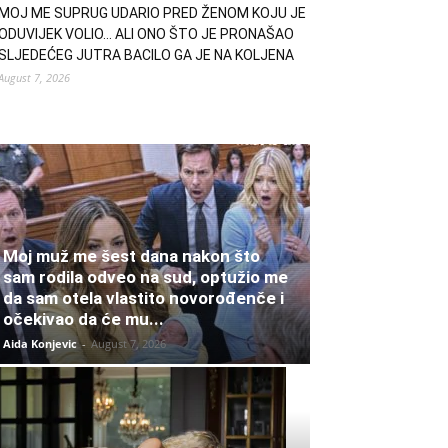
MOJ ME SUPRUG UDARIO PRED ŽENOM KOJU JE
ODUVIJEK VOLIO… ALI ONO ŠTO JE PRONAŠAO
SLJEDEĆEG JUTRA BACILO GA JE NA KOLJENA
August 7, 2026
Moj muž me šest dana nakon što
sam rodila odveo na sud, optužio me
da sam otela vlastito novorođenče i
očekivao da će mu...
Aida Konjevic
-
August 7, 2026