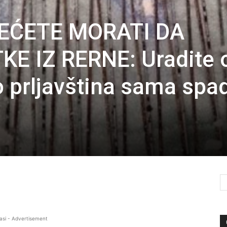
NEĆETE MORATI DA
KE IZ RERNE: Uradite 
o prljavština sama spa
asi - Advertisement