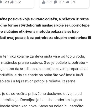
ne poslove koje svi rado odlažu, a rešetka iz rerne
ne forme i tvrdokornih naslaga koje se uporno lepe
ovo slučajno otkrivena metoda pokazala se kao
šati ovaj posao, bez potrebe za skupim sredstvima ili
u tehniku koja ne zahteva ništa više od toplu vodu,
 za mašinsko pranje sudova. Sve je počelo iz potrebe –
je hitno da sredi stan, a specijalizovani preparati za
 odlučila je da se snađe sa onim što već ima u kući.
blete i u taj rastvor potopila rešetku iz rerne.
a je da se većina prljavštine doslovno odvojila od
ih hemikalija. Dovoljno je bilo da sunđerom lagano
gledala skoro kao nova. Samo su pojedini, naročito