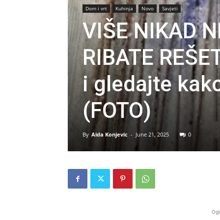
Dom i vrt
Kuhinja
Novo
Savjeti
VIŠE NIKAD 
RIBATE REŠET
i gledajte kak
(FOTO)
By
Aida Konjevic
-
June 21, 2025
0
Ogl