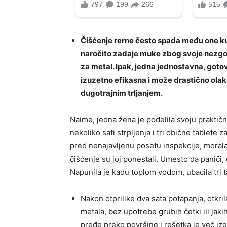
Čišćenje rerne često spada među one kuć
naročito zadaje muke zbog svoje nezgod
za metal. Ipak, jedna jednostavna, got
izuzetno efikasna i može drastično olak
dugotrajnim trljanjem.
Naime, jedna žena je podelila svoju praktičn
nekoliko sati strpljenja i tri obične tablete
pred nenajavljenu posetu inspekcije, morala 
čišćenje su joj ponestali. Umesto da paniči,
Napunila je kadu toplom vodom, ubacila tri ta
Nakon otprilike dva sata potapanja, otkril
metala, bez upotrebe grubih četki ili jak
pređe preko površine i rešetka je već iz