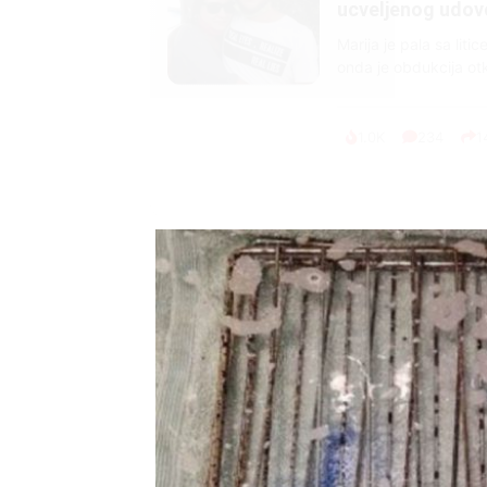
ucveljenog udovca
Marija je pala sa liti
onda je obdukcija otkr
1.0K
234
1