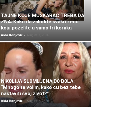
TAJNE KOJE MUŠKARAC TREBA DA
ZNA: Kako da zaludite svaku ženu
koju poželite u samo tri koraka
Aida Konjevic
-
August 7, 2026
NlK0LlJA SL0MLJENA D0 B0LA:
“Mnogo te volim, kako cu bez tebe
nastaviti svoj život?”
Aida Konjevic
-
August 7, 2026