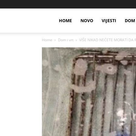
HOME
NOVO
VIJESTI
DOM 
Home
Dom i vrt
VIŠE NIKAD NEĆETE MORATI DA RIB