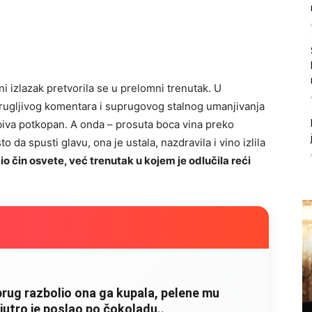
ni izlazak pretvorila se u prelomni trenutak. U
rugljivog komentara i suprugovog stalnog umanjivanja
 biva potkopan. A onda – prosuta boca vina preko
to da spusti glavu, ona je ustala, nazdravila i vino izlila
bio čin osvete, već trenutak u kojem je odlučila reći
rug razbolio ona ga kupala, pelene mu
 jutro je poslao po čokoladu..