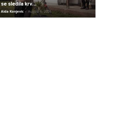
se sledila krv...
Aida Konjevic
-
August 6, 2026