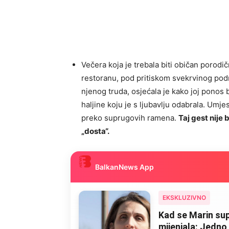
Večera koja je trebala biti običan porodič
restoranu, pod pritiskom svekrvinog pod
njenog truda, osjećala je kako joj ponos
haljine koju je s ljubavlju odabrala. Umjes
preko suprugovih ramena.
Taj gest nije 
„dosta“.
BalkanNews App
EKSKLUZIVNO
Kad se Marin sup
mijenjala: Jedno