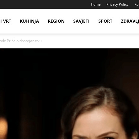
Home
Privacy Policy
Ko
I VRT
KUHINJA
REGION
SAVJETI
SPORT
ZDRAVL
tok: Priča o dostojanstvu