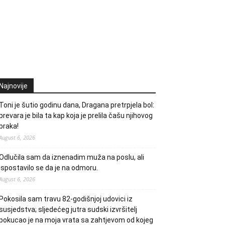
Najnovije
Toni je šutio godinu dana, Dragana pretrpjela bol:
prevara je bila ta kap koja je prelila čašu njihovog
braka!
August 6, 2026
Odlučila sam da iznenadim muža na poslu, ali
ispostavilo se da je na odmoru.
August 6, 2026
Pokosila sam travu 82-godišnjoj udovici iz
susjedstva; sljedećeg jutra sudski izvršitelj
pokucao je na moja vrata sa zahtjevom od kojeg