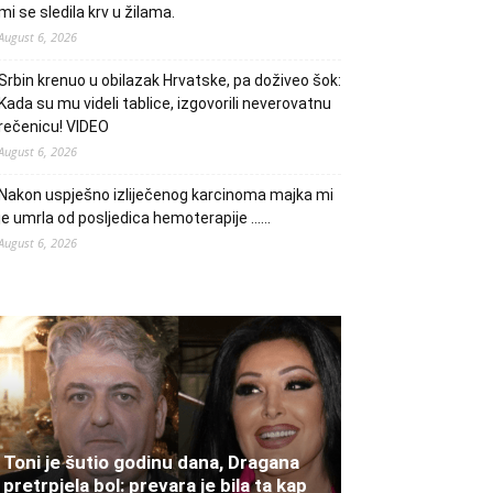
mi se sledila krv u žilama.
August 6, 2026
Srbin krenuo u obilazak Hrvatske, pa doživeo šok:
Kada su mu videli tablice, izgovorili neverovatnu
rečenicu! VIDEO
August 6, 2026
Nakon uspješno izliječenog karcinoma majka mi
je umrla od posljedica hemoterapije ……
August 6, 2026
Toni je šutio godinu dana, Dragana
pretrpjela bol: prevara je bila ta kap