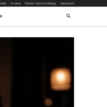
ntakt
O nama
Pravila i uslovi korištenja
Impressum
JE