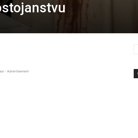
ostojanstvu
asi - Advertisement