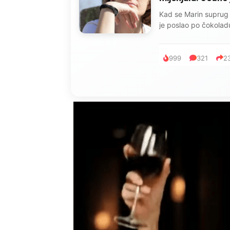
Kad se Marin suprug 
je poslao po čokoladu
999
321
2