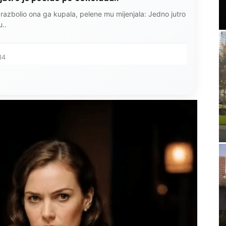
razbolio ona ga kupala, pelene mu mijenjala: Jedno jutro
..
34