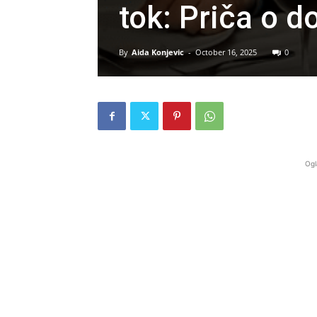
tok: Priča o d
By
Aida Konjevic
-
October 16, 2025
0
Ogl