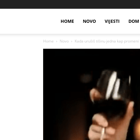
HOME
NOVO
VIJESTI
DOM 
Home
Novo
Kada urušiš tišinu jedna kap promeni 