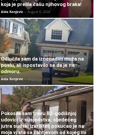
koja je prelila čašu njihovog braka!
Aida Konjevic
-
August 6, 2026
Odlučila sam da iznenadim muža na
poslu, ali ispostavilo se da je na
odmoru.
Aida Konjevic
-
August 6, 2026
Pokosila sam travu 82-godišnjoj
udovici iz susjedstva; sljedećeg
jutra sudski izvršitelj pokucao je na
moja vrata sa zahtjevom od kojeg mi