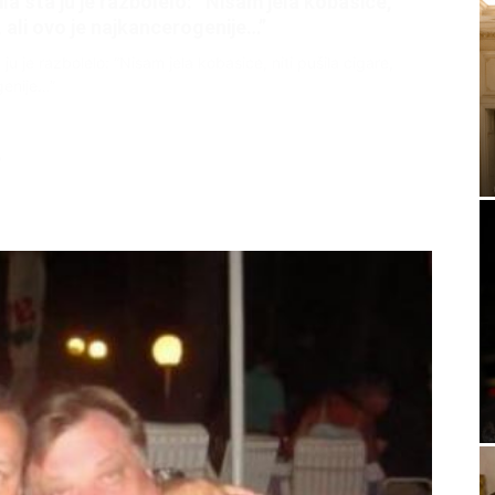
litice i stradala: Njen dečko Ilija glumio
, a onda je obdukcija otkrila jezivu istinu
ce i stradala: Njen dečko Ilija glumio ucveljenog udovca, a
ila jezivu istinu
45