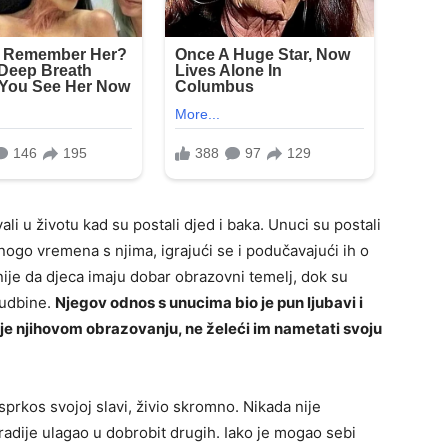
vali u životu kad su postali djed i baka. Unuci su postali
nogo vremena s njima, igrajući se i podučavajući ih o
žnije da djeca imaju dobar obrazovni temelj, dok su
sudbine.
Njegov odnos s unucima bio je pun ljubavi i
je njihovom obrazovanju, ne želeći im nametati svoju
usprkos svojoj slavi, živio skromno. Nikada nije
adije ulagao u dobrobit drugih. Iako je mogao sebi