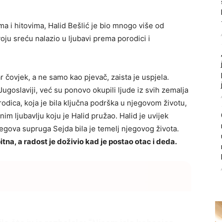
ima i hitovima, Halid Bešlić je bio mnogo više od
voju sreću nalazio u ljubavi prema porodici i
čovjek, a ne samo kao pjevač, zaista je uspjela.
Jugoslaviji, već su ponovo okupili ljude iz svih zemalja
orodica, koja je bila ključna podrška u njegovom životu,
im ljubavlju koju je Halid pružao. Halid je uvijek
njegova supruga Sejda bila je temelj njegovog života.
tna, a radost je doživio kad je postao otac i deda.