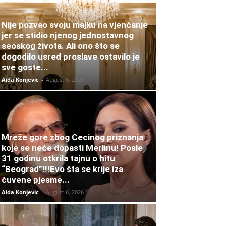
Nije pozvao svoju majku na vjenčanje
jer se stidio njenog jednostavnog
seoskog života. Ali ono što se
dogodilo usred proslave ostavilo je
sve goste...
Aida Konjevic
-
August 6, 2026
Mreže gore zbog Cecinog priznanja
koje se neće dopasti Merlinu! Posle
31 godinu otkrila tajnu o hitu
“Beograd”!!!Evo šta se krije iza
čuvene pjesme...
Aida Konjevic
-
August 6, 2026