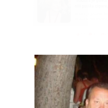
Marija je pala sa 
ucveljenog udovca
Marija je pala sa liti
onda je obdukcija otkr
1.0K
234
1