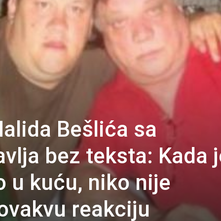
alida Bešlića sa
vlja bez teksta: Kada j
 u kuću, niko nije
ovakvu reakciju