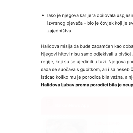
Iako je njegova karijera obilovala uspjes
izvrsnog pjevača – bio je čovjek koji je s
zajedništvu.
Halidova misija da bude zapamćen kao dobar 
Njegovi hitovi nisu samo odjekivali u bivšoj 
regije, koji su se ujedinili u tuzi. Njegova p
sada se suočava s gubitkom, ali i sa nesebičn
isticao koliko mu je porodica bila važna, a 
Halidova ljubav prema porodici bila je neupi
BalkanNews App
EKSKLUZIVNO