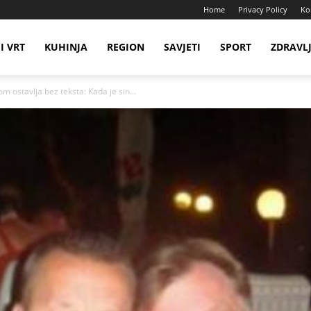
Home
Privacy Policy
Ko
I VRT
KUHINJA
REGION
SAVJETI
SPORT
ZDRAVL
 ostavlja bez teksta: Kada je sin...