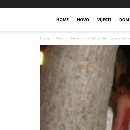
HOME
NOVO
VIJESTI
DOM 
Home
Novo
Odnos snaje Halida Bešlića sa svekrvom