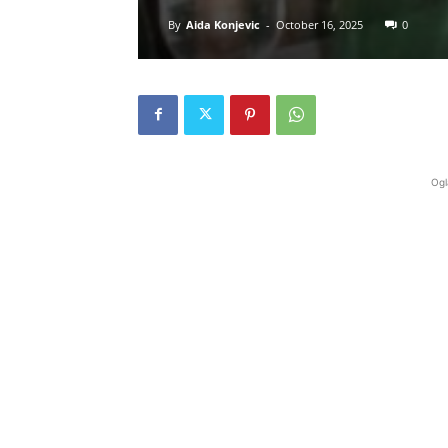
By
Aida Konjevic
-
October 16, 2025
0
Ogl