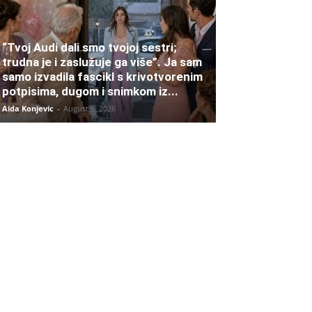
“Tvoj Audi dali smo tvojoj sestri;
trudna je i zaslužuje ga više”. Ja sam
samo izvadila fascikl s krivotvorenim
potpisima, dugom i snimkom iz...
Aida Konjevic
-
August 6, 2026