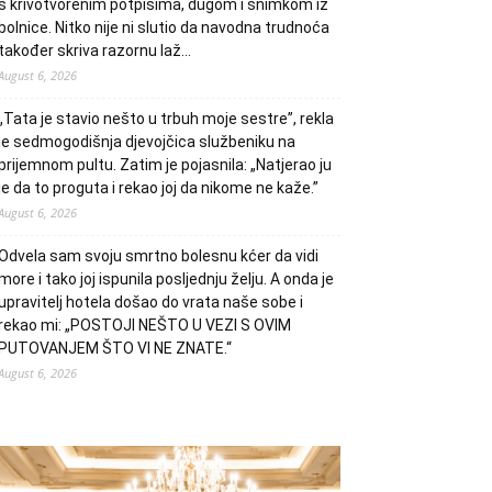
s krivotvorenim potpisima, dugom i snimkom iz
bolnice. Nitko nije ni slutio da navodna trudnoća
također skriva razornu laž…
August 6, 2026
„Tata je stavio nešto u trbuh moje sestre”, rekla
je sedmogodišnja djevojčica službeniku na
prijemnom pultu. Zatim je pojasnila: „Natjerao ju
je da to proguta i rekao joj da nikome ne kaže.”
August 6, 2026
Odvela sam svoju smrtno bolesnu kćer da vidi
more i tako joj ispunila posljednju želju. A onda je
upravitelj hotela došao do vrata naše sobe i
rekao mi: „POSTOJI NEŠTO U VEZI S OVIM
PUTOVANJEM ŠTO VI NE ZNATE.“
August 6, 2026