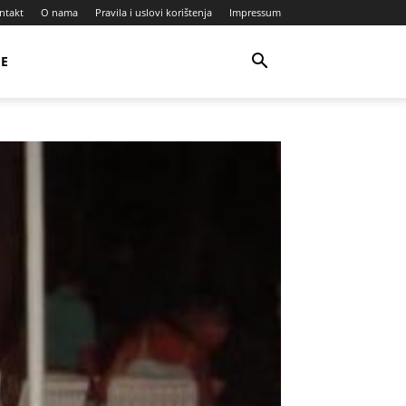
ntakt
O nama
Pravila i uslovi korištenja
Impressum
JE