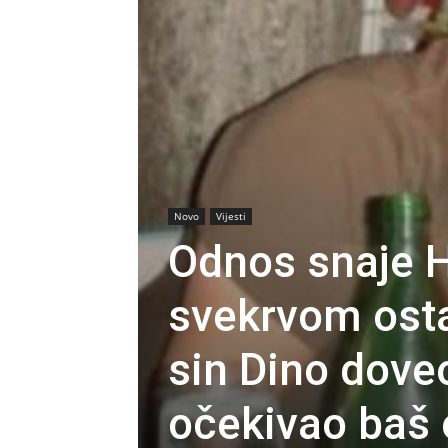
Novo
Vijesti
Odnos snaje H
svekrvom osta
sin Dino doveo
očekivao baš 