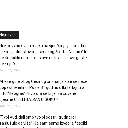
Najnovije
Nije pozvao svoju majku na vjenčanje jer se stidio
njenog jednostavnog seoskog života. Ali ono što
se dogodilo usred proslave ostavilo je sve goste
bez riječi…
August 6, 2026
Mreže gore zbog Cecinog priznanja koje se neće
dopasti Merlinu! Posle 31 godinu otkrila tajnu o
hitu “Beograd”!!!Evo šta se krije iza čuvene
pjesme CIJELI BALKAN U ŠOKU!!!!
August 6, 2026
“Tvoj Audi dali smo tvojoj sestri; trudna je i
zaslužuje ga više”. Ja sam samo izvadila fascikl