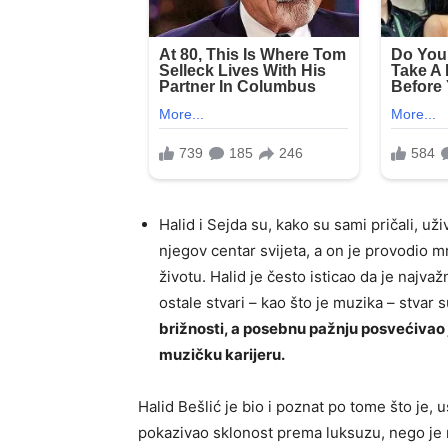
Halid i Sejda su, kako su sami pričali, uži
njegov centar svijeta, a on je provodio m
životu. Halid je često isticao da je najva
ostale stvari – kao što je muzika – stvar 
brižnosti, a posebnu pažnju posvećivao 
muzičku karijeru.
Halid Bešlić je bio i poznat po tome što je, 
pokazivao sklonost prema luksuzu, nego je r